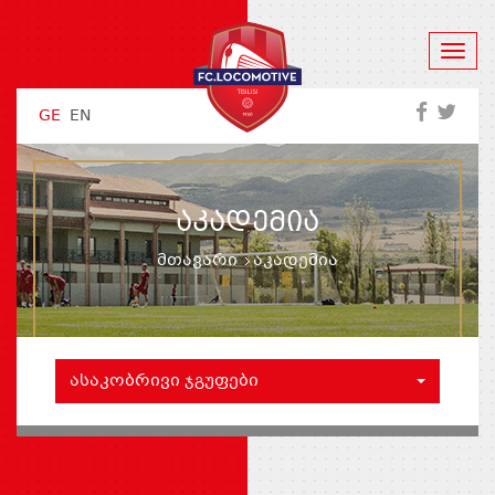
GE
EN
ᲐᲙᲐᲓᲔᲛᲘᲐ
მთავარი
აკადემია
ᲐᲡᲐᲙᲝᲑᲠᲘᲕᲘ ᲯᲒᲣᲤᲔᲑᲘ