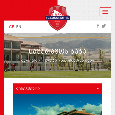
GE
EN
ᲡᲐᲒᲣᲠᲐᲛᲝᲡ ᲑᲐᲖᲐ
მთავარი
კლუბი
საგურამოს ბაზა
ᲛᲔᲜᲔᲯᲛᲔᲜᲢᲘ