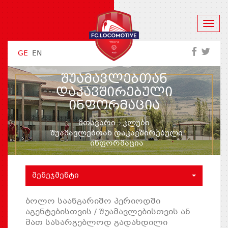
GE
EN
ᲨᲣᲐᲛᲐᲕᲚᲔᲑᲗᲐᲜ
ᲓᲐᲙᲐᲕᲨᲘᲠᲔᲑᲣᲚᲘ
ᲘᲜᲤᲝᲠᲛᲐᲪᲘᲐ
მთავარი
კლუბი
შუამავლებთან დაკავშირებული
ინფორმაცია
ᲛᲔᲜᲔᲯᲛᲔᲜᲢᲘ
ბოლო საანგარიშო პერიოდში
აგენტებისთვის / შუამავლებისთვის ან
მათ სასარგებლოდ გადახდილი