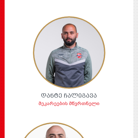
ᲓᲐᲜᲢᲔ ᲩᲐᲚᲘᲒᲐᲕᲐ
მეკარეების მწვრთნელი