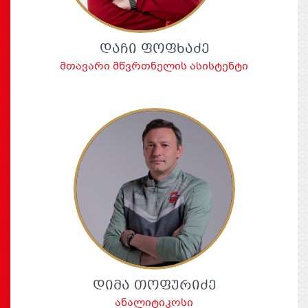
ᲓᲐᲩᲘ ᲤᲝᲤᲮᲐᲫᲔ
მთავარი მწვრთნელის ასისტენტი
ᲓᲘᲛᲐ ᲗᲝᲤᲣᲠᲘᲫᲔ
ანალიტიკოსი