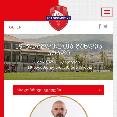
GE
EN
19-ᲬᲚᲐᲛᲓᲔᲚᲗᲐ ᲒᲣᲜᲓᲘᲡ
ᲡᲢᲐᲤᲘ
მთავარი
აკადემია
19-წლამდელთა გუნდის სტაფი
ᲐᲡᲐᲙᲝᲑᲠᲘᲕᲘ ᲯᲒᲣᲤᲔᲑᲘ