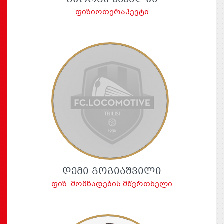
ᲒᲘᲝᲠᲒᲘ ᲙᲔᲙᲔᲚᲘᲐ
ფიზიოთერაპევტი
ᲓᲔᲛᲘ ᲒᲝᲒᲘᲐᲨᲕᲘᲚᲘ
ფიზ. მომზადების მწვრთნელი