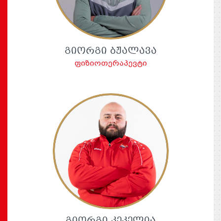
ᲒᲘᲝᲠᲒᲘ ᲑᲟᲐᲚᲐᲕᲐ
ფიზიოთერაპევტი