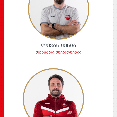
ᲚᲔᲕᲐᲜ ᲧᲔᲜᲘᲐ
მთავარი მწვრთნელი