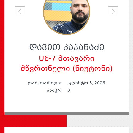
P
N
r
e
e
x
v
t
i
ᲓᲐᲕᲘᲗ ᲙᲐᲞᲐᲜᲐᲫᲔ
o
U6-7 მთავარი
u
მწვრთნელი (ნიუტონი)
s
დაბ. თარიღი:
აგვისტო 5, 2026
ასაკი:
0