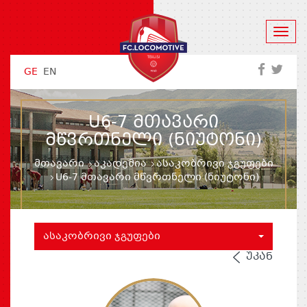
GE
EN
U6-7 ᲛᲗᲐᲕᲐᲠᲘ
ᲛᲬᲕᲠᲗᲜᲔᲚᲘ (ᲜᲘᲣᲢᲝᲜᲘ)
მთავარი
აკადემია
ასაკობრივი ჯგუფები
U6-7 მთავარი მწვრთნელი (ნიუტონი)
ᲐᲡᲐᲙᲝᲑᲠᲘᲕᲘ ᲯᲒᲣᲤᲔᲑᲘ
ᲣᲙᲐᲜ