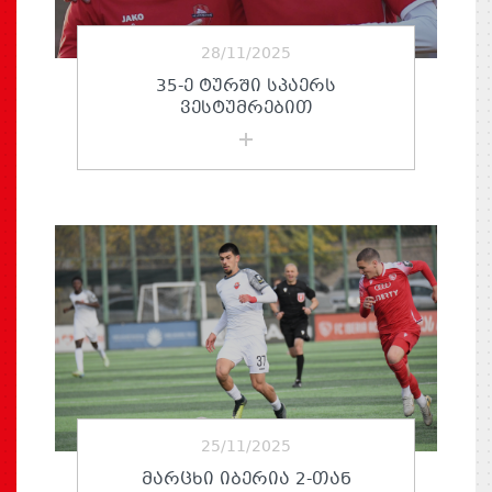
28/11/2025
35-Ე ᲢᲣᲠᲨᲘ ᲡᲞᲐᲔᲠᲡ
ᲕᲔᲡᲢᲣᲛᲠᲔᲑᲘᲗ
25/11/2025
ᲛᲐᲠᲪᲮᲘ ᲘᲑᲔᲠᲘᲐ 2-ᲗᲐᲜ