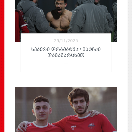
29/11/2025
ᲡᲞᲐᲔᲠᲘ ᲓᲠᲐᲛᲐᲢᲣᲚ ᲛᲐᲢᲩᲨᲘ
ᲓᲐᲕᲐᲛᲐᲠᲪᲮᲔᲗ