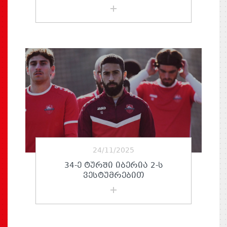
24/11/2025
34-Ე ᲢᲣᲠᲨᲘ ᲘᲑᲔᲠᲘᲐ 2-Ს
ᲕᲔᲡᲢᲣᲛᲠᲔᲑᲘᲗ