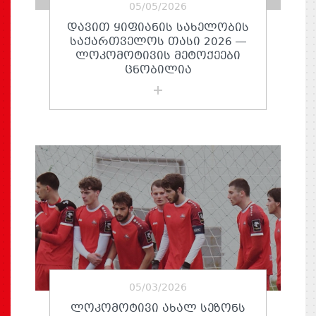
05/05/2026
ᲓᲐᲕᲘᲗ ᲧᲘᲤᲘᲐᲜᲘᲡ ᲡᲐᲮᲔᲚᲝᲑᲘᲡ
ᲡᲐᲥᲐᲠᲗᲕᲔᲚᲝᲡ ᲗᲐᲡᲘ 2026 —
ᲚᲝᲙᲝᲛᲝᲢᲘᲕᲘᲡ ᲛᲔᲢᲝᲥᲔᲔᲑᲘ
ᲪᲜᲝᲑᲘᲚᲘᲐ
05/03/2026
ᲚᲝᲙᲝᲛᲝᲢᲘᲕᲘ ᲐᲮᲐᲚ ᲡᲔᲖᲝᲜᲡ