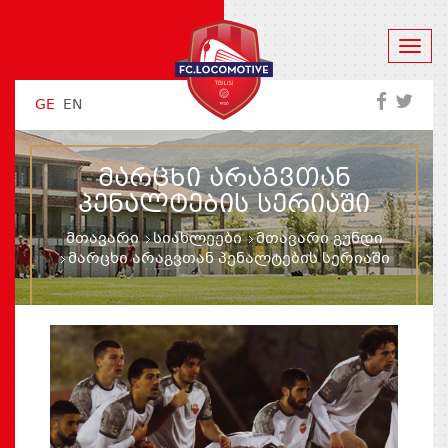
GE
EN
ᲛᲐᲠᲪᲮᲘ ᲐᲠᲐᲒᲕᲗᲐᲜ
ᲞᲔᲜᲐᲚᲢᲔᲑᲘᲡ ᲡᲔᲠᲘᲐᲨᲘ
მთავარი
სიახლეები
მთავარი გუნდი
მარცხი არაგვთან პენალტების სერიაში