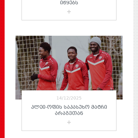
ᲘᲬᲧᲔᲑᲡ
14/12/2025
ᲞᲚᲔᲘ-ᲝᲤᲘᲡ ᲡᲐᲞᲐᲡᲣᲮᲝ ᲛᲐᲢᲩᲘ
ᲐᲠᲐᲒᲕᲗᲐᲜ