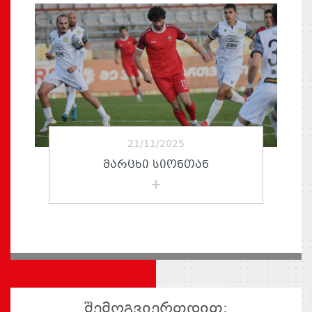
21/11/2025
ᲛᲐᲠᲪᲮᲘ ᲡᲘᲝᲜᲗᲐᲜ
შემოგვიერთდით: