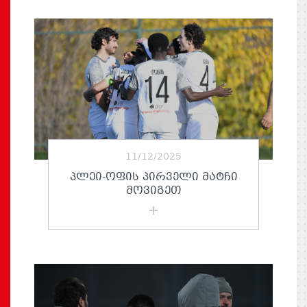
11/12/2025
ᲞᲚᲔᲘ-ᲝᲤᲘᲡ ᲞᲘᲠᲕᲔᲚᲘ ᲛᲐᲢᲩᲘ
ᲛᲝᲕᲘᲒᲔᲗ