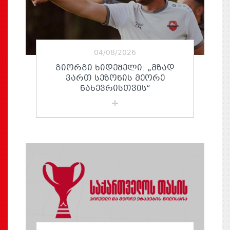
04/08/2026
ᲒᲘᲝᲠᲒᲘ ᲮᲘᲓᲔᲨᲔᲚᲘ: „ᲛᲖᲐᲓ
ᲕᲐᲠᲗ ᲡᲔᲖᲝᲜᲘᲡ ᲛᲔᲝᲠᲔ
ᲜᲐᲮᲔᲕᲠᲘᲡᲗᲕᲘᲡ“