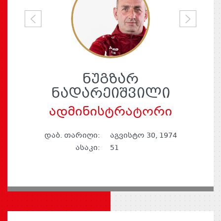
P
N
r
e
e
x
v
t
i
ᲜᲣᲒᲖᲐᲠ
o
ᲜᲐᲓᲐᲠᲔᲘᲨᲕᲘᲚᲘ
u
ადმინისტრატორი
s
დაბ. თარიღი:
აგვისტო 30, 1974
ასაკი:
51