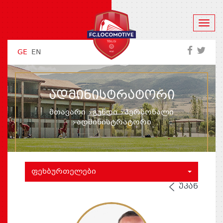
GE
EN
ᲐᲓᲛᲘᲜᲘᲡᲢᲠᲐᲢᲝᲠᲘ
მთავარი
გუნდი
პერსონალი
ადმინისტრატორი
ᲤᲔᲮᲑᲣᲠᲗᲔᲚᲔᲑᲘ
ᲣᲙᲐᲜ