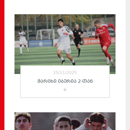
25/11/2025
ᲛᲐᲠᲪᲮᲘ ᲘᲑᲔᲠᲘᲐ 2-ᲗᲐᲜ