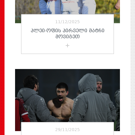
11/12/2025
ᲞᲚᲔᲘ-ᲝᲤᲘᲡ ᲞᲘᲠᲕᲔᲚᲘ ᲛᲐᲢᲩᲘ
ᲛᲝᲕᲘᲒᲔᲗ
29/11/2025