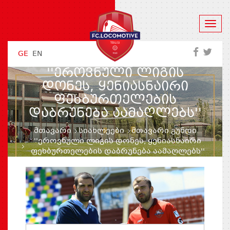
GE
EN
''ᲔᲠᲝᲕᲜᲣᲚᲘ ᲚᲘᲒᲘᲡ
ᲓᲝᲜᲔᲡ, ᲧᲔᲜᲘᲐᲡᲜᲐᲘᲠᲘ
ᲤᲔᲮᲑᲣᲠᲗᲔᲚᲔᲑᲘᲡ
ᲓᲐᲑᲠᲣᲜᲔᲑᲐ ᲐᲐᲛᲐᲦᲚᲔᲑᲡ''
მთავარი
სიახლეები
მთავარი გუნდი
''ეროვნული ლიგის დონეს, ყენიასნაირი
ფეხბურთელების დაბრუნება აამაღლებს''