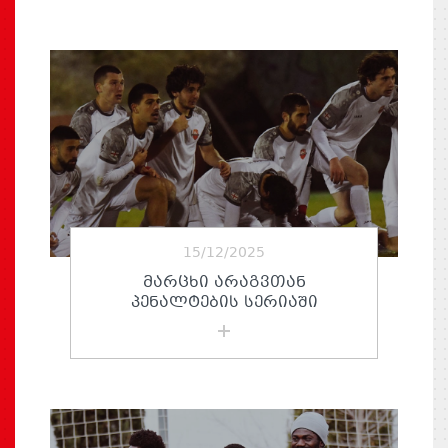
15/12/2025
ᲛᲐᲠᲪᲮᲘ ᲐᲠᲐᲒᲕᲗᲐᲜ
ᲞᲔᲜᲐᲚᲢᲔᲑᲘᲡ ᲡᲔᲠᲘᲐᲨᲘ