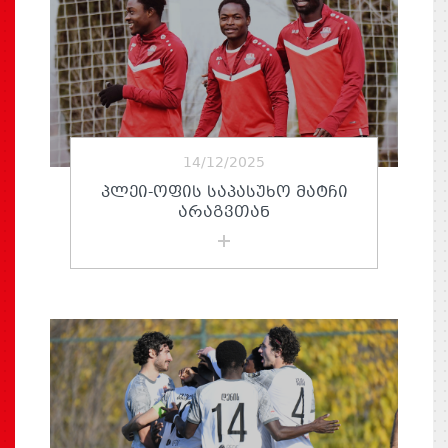
14/12/2025
ᲞᲚᲔᲘ-ᲝᲤᲘᲡ ᲡᲐᲞᲐᲡᲣᲮᲝ ᲛᲐᲢᲩᲘ
ᲐᲠᲐᲒᲕᲗᲐᲜ