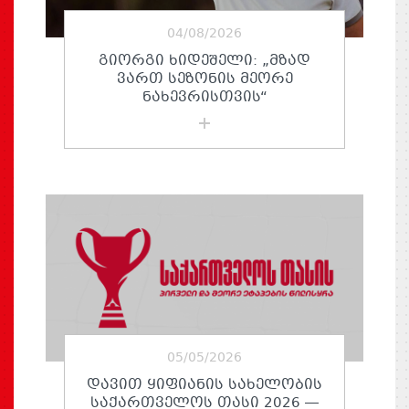
04/08/2026
ᲒᲘᲝᲠᲒᲘ ᲮᲘᲓᲔᲨᲔᲚᲘ: „ᲛᲖᲐᲓ
ᲕᲐᲠᲗ ᲡᲔᲖᲝᲜᲘᲡ ᲛᲔᲝᲠᲔ
ᲜᲐᲮᲔᲕᲠᲘᲡᲗᲕᲘᲡ“
05/05/2026
ᲓᲐᲕᲘᲗ ᲧᲘᲤᲘᲐᲜᲘᲡ ᲡᲐᲮᲔᲚᲝᲑᲘᲡ
ᲡᲐᲥᲐᲠᲗᲕᲔᲚᲝᲡ ᲗᲐᲡᲘ 2026 —