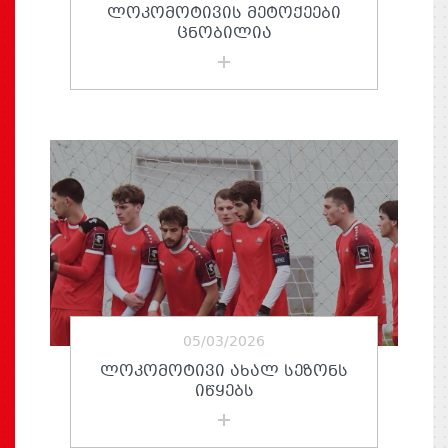
ᲚᲝᲙᲝᲛᲝᲢᲘᲕᲘᲡ ᲛᲔᲢᲝᲥᲔᲔᲑᲘ
ᲪᲜᲝᲑᲘᲚᲘᲐ
05/03/2026
ᲚᲝᲙᲝᲛᲝᲢᲘᲕᲘ ᲐᲮᲐᲚ ᲡᲔᲖᲝᲜᲡ
ᲘᲬᲧᲔᲑᲡ