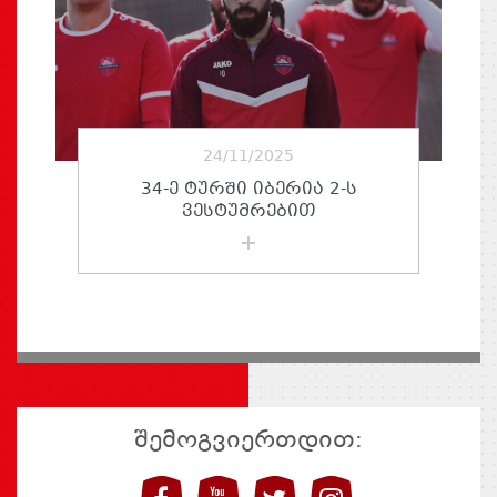
24/11/2025
34-Ე ᲢᲣᲠᲨᲘ ᲘᲑᲔᲠᲘᲐ 2-Ს
ᲕᲔᲡᲢᲣᲛᲠᲔᲑᲘᲗ
შემოგვიერთდით: