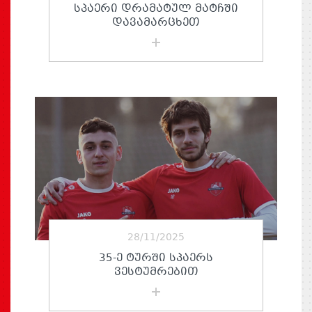
ᲡᲞᲐᲔᲠᲘ ᲓᲠᲐᲛᲐᲢᲣᲚ ᲛᲐᲢᲩᲨᲘ
ᲓᲐᲕᲐᲛᲐᲠᲪᲮᲔᲗ
28/11/2025
35-Ე ᲢᲣᲠᲨᲘ ᲡᲞᲐᲔᲠᲡ
ᲕᲔᲡᲢᲣᲛᲠᲔᲑᲘᲗ