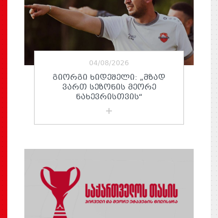
04/08/2026
ᲒᲘᲝᲠᲒᲘ ᲮᲘᲓᲔᲨᲔᲚᲘ: „ᲛᲖᲐᲓ
ᲕᲐᲠᲗ ᲡᲔᲖᲝᲜᲘᲡ ᲛᲔᲝᲠᲔ
ᲜᲐᲮᲔᲕᲠᲘᲡᲗᲕᲘᲡ“