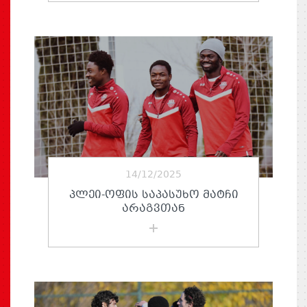
14/12/2025
ᲞᲚᲔᲘ-ᲝᲤᲘᲡ ᲡᲐᲞᲐᲡᲣᲮᲝ ᲛᲐᲢᲩᲘ
ᲐᲠᲐᲒᲕᲗᲐᲜ