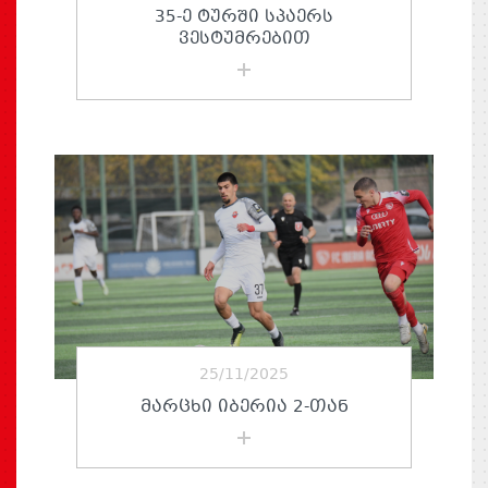
35-Ე ᲢᲣᲠᲨᲘ ᲡᲞᲐᲔᲠᲡ
ᲕᲔᲡᲢᲣᲛᲠᲔᲑᲘᲗ
25/11/2025
ᲛᲐᲠᲪᲮᲘ ᲘᲑᲔᲠᲘᲐ 2-ᲗᲐᲜ