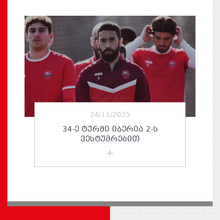
24/11/2025
34-Ე ᲢᲣᲠᲨᲘ ᲘᲑᲔᲠᲘᲐ 2-Ს
ᲕᲔᲡᲢᲣᲛᲠᲔᲑᲘᲗ