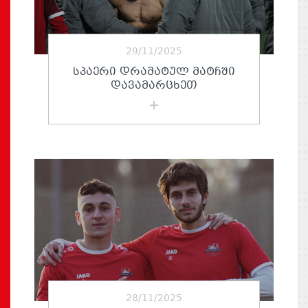
29/11/2025
ᲡᲞᲐᲔᲠᲘ ᲓᲠᲐᲛᲐᲢᲣᲚ ᲛᲐᲢᲩᲨᲘ
ᲓᲐᲕᲐᲛᲐᲠᲪᲮᲔᲗ
28/11/2025