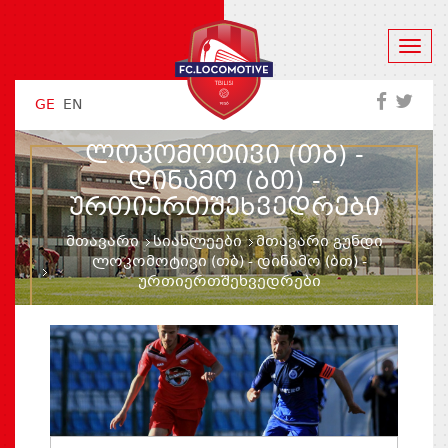
GE
EN
ᲚᲝᲙᲝᲛᲝᲢᲘᲕᲘ (ᲗᲑ) -
ᲓᲘᲜᲐᲛᲝ (ᲑᲗ) -
ᲣᲠᲗᲘᲔᲠᲗᲨᲔᲮᲕᲔᲓᲠᲔᲑᲘ
მთავარი
სიახლეები
მთავარი გუნდი
ლოკომოტივი (თბ) - დინამო (ბთ) -
ურთიერთშეხვედრები