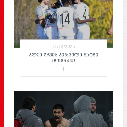
11/12/2025
ᲞᲚᲔᲘ-ᲝᲤᲘᲡ ᲞᲘᲠᲕᲔᲚᲘ ᲛᲐᲢᲩᲘ
ᲛᲝᲕᲘᲒᲔᲗ