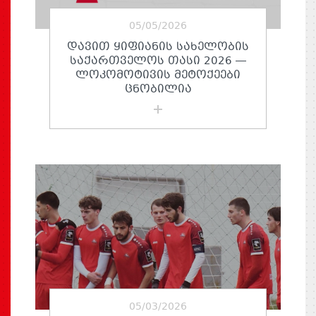
05/05/2026
ᲓᲐᲕᲘᲗ ᲧᲘᲤᲘᲐᲜᲘᲡ ᲡᲐᲮᲔᲚᲝᲑᲘᲡ
ᲡᲐᲥᲐᲠᲗᲕᲔᲚᲝᲡ ᲗᲐᲡᲘ 2026 —
ᲚᲝᲙᲝᲛᲝᲢᲘᲕᲘᲡ ᲛᲔᲢᲝᲥᲔᲔᲑᲘ
ᲪᲜᲝᲑᲘᲚᲘᲐ
05/03/2026