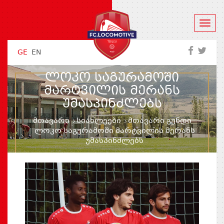
GE
EN
ᲚᲝᲙᲝ ᲡᲐᲒᲣᲠᲐᲛᲝᲨᲘ
ᲛᲐᲠᲢᲕᲘᲚᲘᲡ ᲛᲔᲠᲐᲜᲡ
ᲣᲛᲐᲡᲞᲘᲜᲫᲚᲔᲑᲡ
მთავარი
სიახლეები
მთავარი გუნდი
ლოკო საგურამოში მარტვილის მერანს
უმასპინძლებს