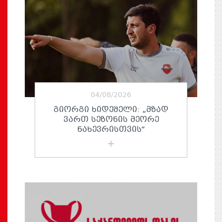
04/08/2026
ᲒᲘᲝᲠᲒᲘ ᲮᲘᲓᲔᲨᲔᲚᲘ: „ᲛᲖᲐᲓ
ᲕᲐᲠᲗ ᲡᲔᲖᲝᲜᲘᲡ ᲛᲔᲝᲠᲔ
ᲜᲐᲮᲔᲕᲠᲘᲡᲗᲕᲘᲡ“