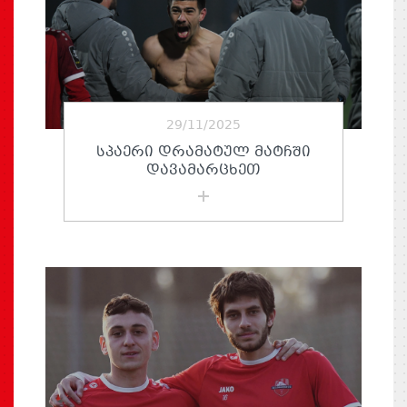
29/11/2025
ᲡᲞᲐᲔᲠᲘ ᲓᲠᲐᲛᲐᲢᲣᲚ ᲛᲐᲢᲩᲨᲘ
ᲓᲐᲕᲐᲛᲐᲠᲪᲮᲔᲗ