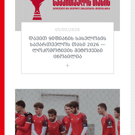
05/05/2026
ᲓᲐᲕᲘᲗ ᲧᲘᲤᲘᲐᲜᲘᲡ ᲡᲐᲮᲔᲚᲝᲑᲘᲡ
ᲡᲐᲥᲐᲠᲗᲕᲔᲚᲝᲡ ᲗᲐᲡᲘ 2026 —
ᲚᲝᲙᲝᲛᲝᲢᲘᲕᲘᲡ ᲛᲔᲢᲝᲥᲔᲔᲑᲘ
ᲪᲜᲝᲑᲘᲚᲘᲐ