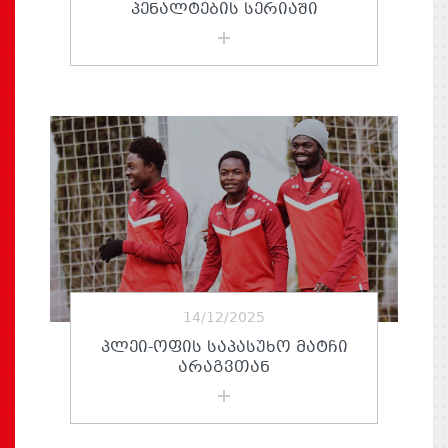
ᲞᲔᲜᲐᲚᲢᲔᲑᲘᲡ ᲡᲔᲠᲘᲐᲨᲘ
14/12/2025
ᲞᲚᲔᲘ-ᲝᲤᲘᲡ ᲡᲐᲞᲐᲡᲣᲮᲝ ᲛᲐᲢᲩᲘ
ᲐᲠᲐᲒᲕᲗᲐᲜ