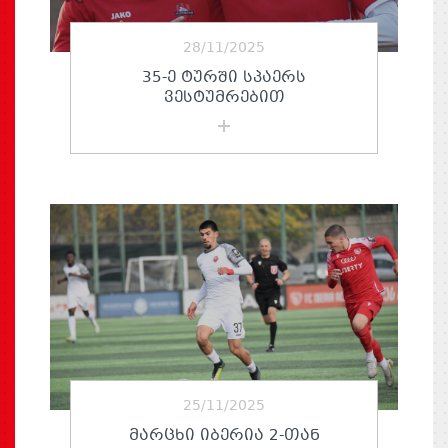
28/11/2025
35-Ე ᲢᲣᲠᲨᲘ ᲡᲞᲐᲔᲠᲡ
ᲕᲔᲡᲢᲣᲛᲠᲔᲑᲘᲗ
25/11/2025
ᲛᲐᲠᲪᲮᲘ ᲘᲑᲔᲠᲘᲐ 2-ᲗᲐᲜ