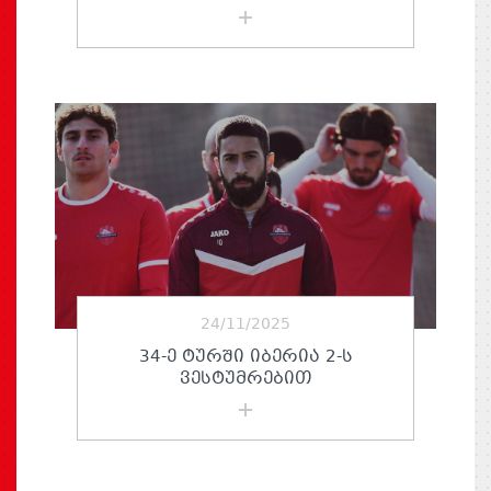
24/11/2025
34-Ე ᲢᲣᲠᲨᲘ ᲘᲑᲔᲠᲘᲐ 2-Ს
ᲕᲔᲡᲢᲣᲛᲠᲔᲑᲘᲗ