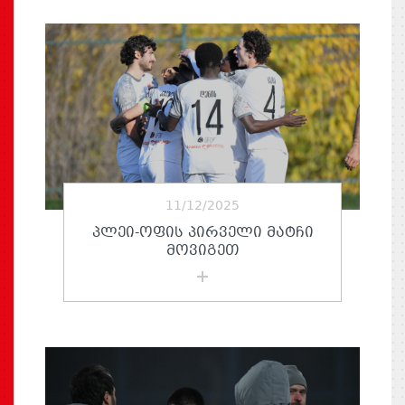
11/12/2025
ᲞᲚᲔᲘ-ᲝᲤᲘᲡ ᲞᲘᲠᲕᲔᲚᲘ ᲛᲐᲢᲩᲘ
ᲛᲝᲕᲘᲒᲔᲗ