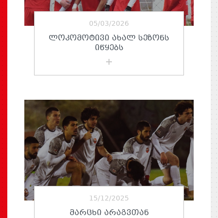
05/03/2026
ᲚᲝᲙᲝᲛᲝᲢᲘᲕᲘ ᲐᲮᲐᲚ ᲡᲔᲖᲝᲜᲡ
ᲘᲬᲧᲔᲑᲡ
15/12/2025
ᲛᲐᲠᲪᲮᲘ ᲐᲠᲐᲒᲕᲗᲐᲜ