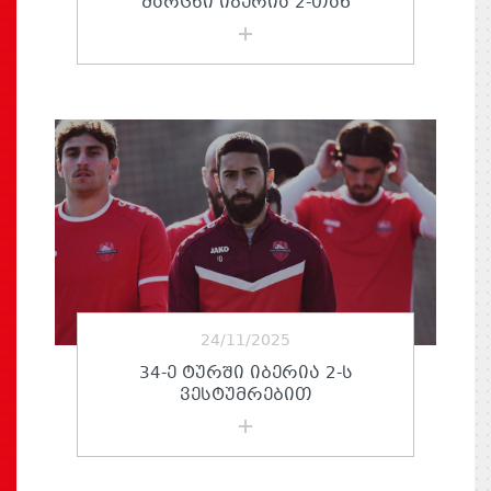
ᲛᲐᲠᲪᲮᲘ ᲘᲑᲔᲠᲘᲐ 2-ᲗᲐᲜ
24/11/2025
34-Ე ᲢᲣᲠᲨᲘ ᲘᲑᲔᲠᲘᲐ 2-Ს
ᲕᲔᲡᲢᲣᲛᲠᲔᲑᲘᲗ