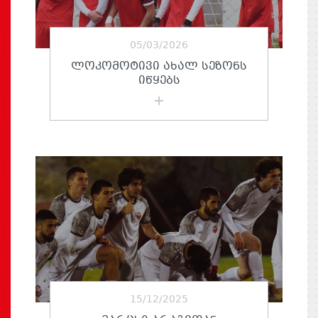
05/03/2026
ᲚᲝᲙᲝᲛᲝᲢᲘᲕᲘ ᲐᲮᲐᲚ ᲡᲔᲖᲝᲜᲡ
ᲘᲬᲧᲔᲑᲡ
15/12/2025