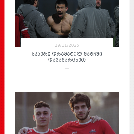
29/11/2025
ᲡᲞᲐᲔᲠᲘ ᲓᲠᲐᲛᲐᲢᲣᲚ ᲛᲐᲢᲩᲨᲘ
ᲓᲐᲕᲐᲛᲐᲠᲪᲮᲔᲗ