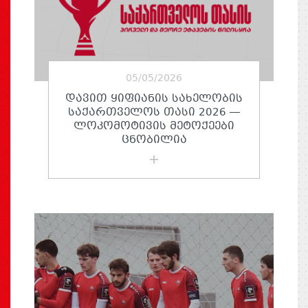
05/05/2026
ᲓᲐᲕᲘᲗ ᲧᲘᲤᲘᲐᲜᲘᲡ ᲡᲐᲮᲔᲚᲝᲑᲘᲡ
ᲡᲐᲥᲐᲠᲗᲕᲔᲚᲝᲡ ᲗᲐᲡᲘ 2026 —
ᲚᲝᲙᲝᲛᲝᲢᲘᲕᲘᲡ ᲛᲔᲢᲝᲥᲔᲔᲑᲘ
ᲪᲜᲝᲑᲘᲚᲘᲐ