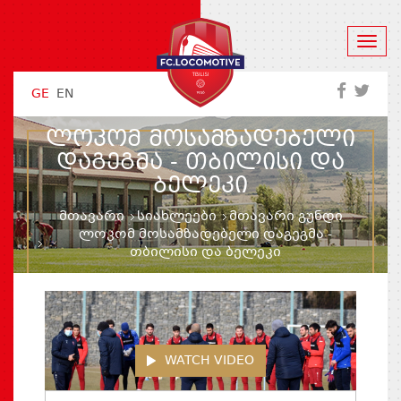
GE
EN
ᲚᲝᲙᲝᲛ ᲛᲝᲡᲐᲛᲖᲐᲓᲔᲑᲔᲚᲘ
ᲓᲐᲒᲔᲒᲛᲐ - ᲗᲑᲘᲚᲘᲡᲘ ᲓᲐ
ᲑᲔᲚᲔᲙᲘ
მთავარი
სიახლეები
მთავარი გუნდი
ლოკომ მოსამზადებელი დაგეგმა -
თბილისი და ბელეკი
WATCH VIDEO