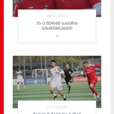
28/11/2025
35-Ე ᲢᲣᲠᲨᲘ ᲡᲞᲐᲔᲠᲡ
ᲕᲔᲡᲢᲣᲛᲠᲔᲑᲘᲗ
25/11/2025