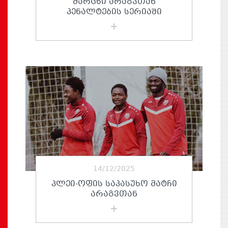
ᲛᲐᲠᲪᲮᲘ ᲐᲠᲐᲒᲕᲗᲐᲜ
ᲞᲔᲜᲐᲚᲢᲔᲑᲘᲡ ᲡᲔᲠᲘᲐᲨᲘ
14/12/2025
ᲞᲚᲔᲘ-ᲝᲤᲘᲡ ᲡᲐᲞᲐᲡᲣᲮᲝ ᲛᲐᲢᲩᲘ
ᲐᲠᲐᲒᲕᲗᲐᲜ