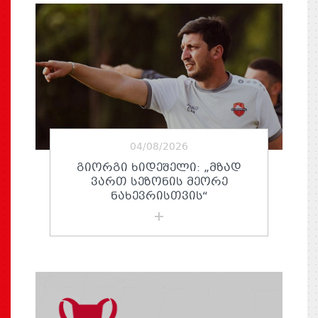
04/08/2026
ᲒᲘᲝᲠᲒᲘ ᲮᲘᲓᲔᲨᲔᲚᲘ: „ᲛᲖᲐᲓ
ᲕᲐᲠᲗ ᲡᲔᲖᲝᲜᲘᲡ ᲛᲔᲝᲠᲔ
ᲜᲐᲮᲔᲕᲠᲘᲡᲗᲕᲘᲡ“