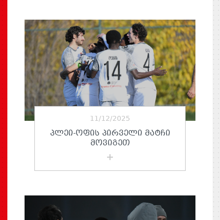
11/12/2025
ᲞᲚᲔᲘ-ᲝᲤᲘᲡ ᲞᲘᲠᲕᲔᲚᲘ ᲛᲐᲢᲩᲘ
ᲛᲝᲕᲘᲒᲔᲗ