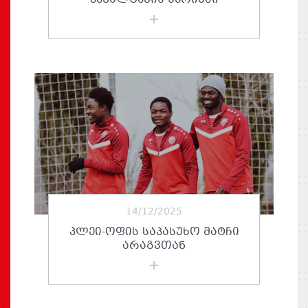
14/12/2025
ᲞᲚᲔᲘ-ᲝᲤᲘᲡ ᲡᲐᲞᲐᲡᲣᲮᲝ ᲛᲐᲢᲩᲘ
ᲐᲠᲐᲒᲕᲗᲐᲜ