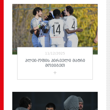
11/12/2025
ᲞᲚᲔᲘ-ᲝᲤᲘᲡ ᲞᲘᲠᲕᲔᲚᲘ ᲛᲐᲢᲩᲘ
ᲛᲝᲕᲘᲒᲔᲗ