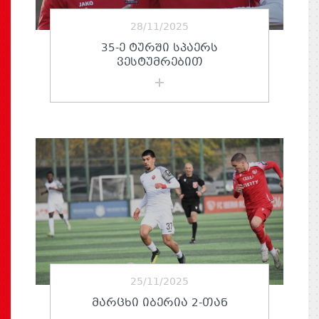
28/11/2025
35-Ე ᲢᲣᲠᲨᲘ ᲡᲞᲐᲔᲠᲡ
ᲕᲔᲡᲢᲣᲛᲠᲔᲑᲘᲗ
25/11/2025
ᲛᲐᲠᲪᲮᲘ ᲘᲑᲔᲠᲘᲐ 2-ᲗᲐᲜ