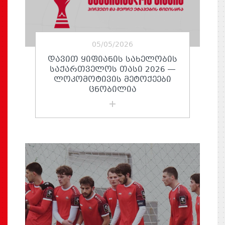
05/05/2026
ᲓᲐᲕᲘᲗ ᲧᲘᲤᲘᲐᲜᲘᲡ ᲡᲐᲮᲔᲚᲝᲑᲘᲡ
ᲡᲐᲥᲐᲠᲗᲕᲔᲚᲝᲡ ᲗᲐᲡᲘ 2026 —
ᲚᲝᲙᲝᲛᲝᲢᲘᲕᲘᲡ ᲛᲔᲢᲝᲥᲔᲔᲑᲘ
ᲪᲜᲝᲑᲘᲚᲘᲐ