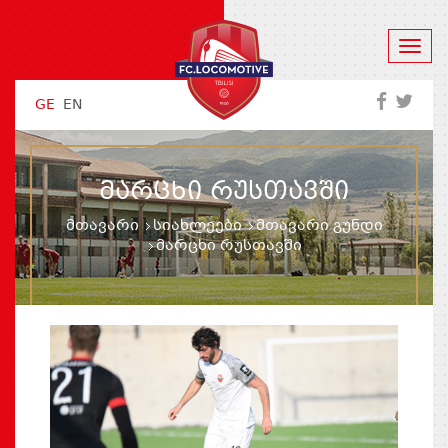
GE
EN
ᲛᲐᲠᲪᲮᲘ ᲠᲣᲡᲗᲐᲕᲨᲘ
მთავარი
სიახლეები
მთავარი გუნდი
მარცხი რუსთავში