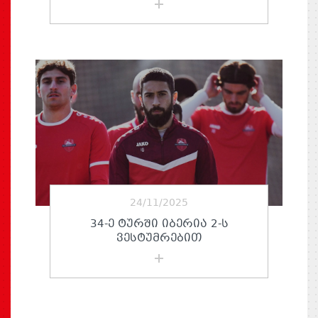
24/11/2025
34-Ე ᲢᲣᲠᲨᲘ ᲘᲑᲔᲠᲘᲐ 2-Ს
ᲕᲔᲡᲢᲣᲛᲠᲔᲑᲘᲗ