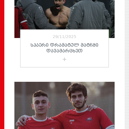
29/11/2025
ᲡᲞᲐᲔᲠᲘ ᲓᲠᲐᲛᲐᲢᲣᲚ ᲛᲐᲢᲩᲨᲘ
ᲓᲐᲕᲐᲛᲐᲠᲪᲮᲔᲗ