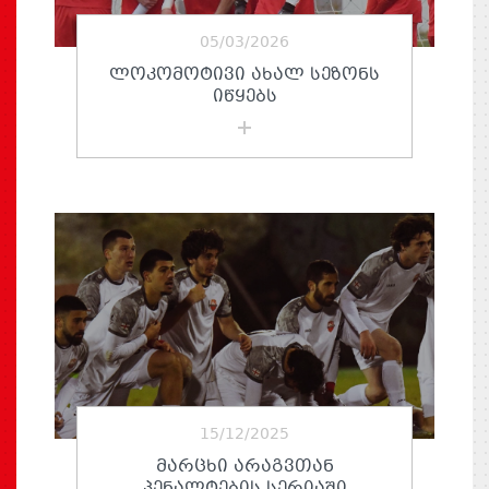
05/03/2026
ᲚᲝᲙᲝᲛᲝᲢᲘᲕᲘ ᲐᲮᲐᲚ ᲡᲔᲖᲝᲜᲡ
ᲘᲬᲧᲔᲑᲡ
15/12/2025
ᲛᲐᲠᲪᲮᲘ ᲐᲠᲐᲒᲕᲗᲐᲜ
ᲞᲔᲜᲐᲚᲢᲔᲑᲘᲡ ᲡᲔᲠᲘᲐᲨᲘ