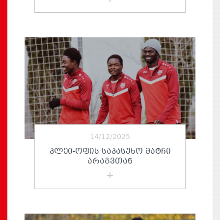
14/12/2025
ᲞᲚᲔᲘ-ᲝᲤᲘᲡ ᲡᲐᲞᲐᲡᲣᲮᲝ ᲛᲐᲢᲩᲘ
ᲐᲠᲐᲒᲕᲗᲐᲜ