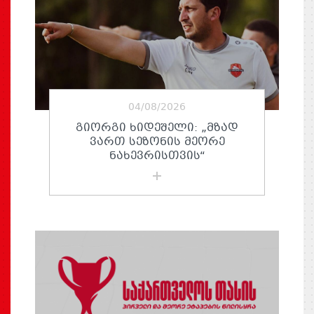
04/08/2026
ᲒᲘᲝᲠᲒᲘ ᲮᲘᲓᲔᲨᲔᲚᲘ: „ᲛᲖᲐᲓ
ᲕᲐᲠᲗ ᲡᲔᲖᲝᲜᲘᲡ ᲛᲔᲝᲠᲔ
ᲜᲐᲮᲔᲕᲠᲘᲡᲗᲕᲘᲡ“