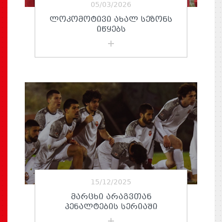
05/03/2026
ᲚᲝᲙᲝᲛᲝᲢᲘᲕᲘ ᲐᲮᲐᲚ ᲡᲔᲖᲝᲜᲡ
ᲘᲬᲧᲔᲑᲡ
15/12/2025
ᲛᲐᲠᲪᲮᲘ ᲐᲠᲐᲒᲕᲗᲐᲜ
ᲞᲔᲜᲐᲚᲢᲔᲑᲘᲡ ᲡᲔᲠᲘᲐᲨᲘ