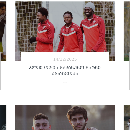
14/12/2025
ᲞᲚᲔᲘ-ᲝᲤᲘᲡ ᲡᲐᲞᲐᲡᲣᲮᲝ ᲛᲐᲢᲩᲘ
ᲐᲠᲐᲒᲕᲗᲐᲜ