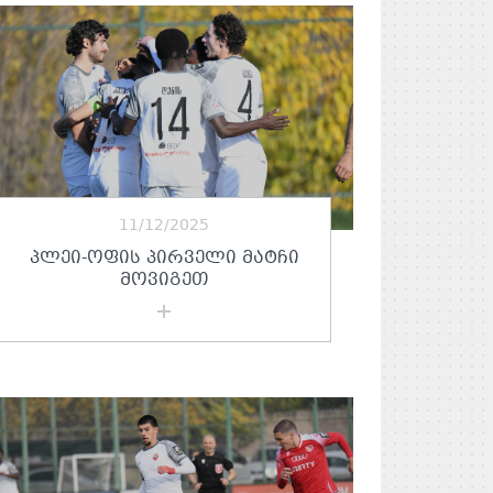
11/12/2025
ᲞᲚᲔᲘ-ᲝᲤᲘᲡ ᲞᲘᲠᲕᲔᲚᲘ ᲛᲐᲢᲩᲘ
ᲛᲝᲕᲘᲒᲔᲗ