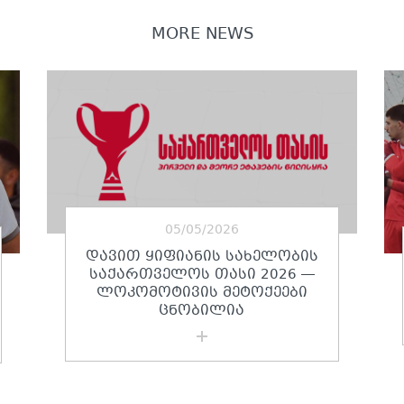
MORE NEWS
05/05/2026
ᲓᲐᲕᲘᲗ ᲧᲘᲤᲘᲐᲜᲘᲡ ᲡᲐᲮᲔᲚᲝᲑᲘᲡ
ᲡᲐᲥᲐᲠᲗᲕᲔᲚᲝᲡ ᲗᲐᲡᲘ 2026 —
ᲚᲝᲙᲝᲛᲝᲢᲘᲕᲘᲡ ᲛᲔᲢᲝᲥᲔᲔᲑᲘ
ᲪᲜᲝᲑᲘᲚᲘᲐ