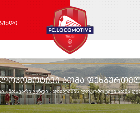
ᲒᲣᲜᲓᲘ
 ᲚᲝᲙᲝᲛᲝᲢᲘᲕᲘ ᲐᲗᲛᲐ ᲤᲔᲮᲑᲣᲠᲗᲔᲚ
ბი
მთავარი გუნდი
თბილისის ლოკომოტივი ათმა ფ