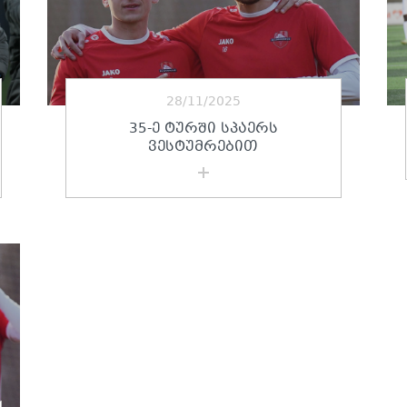
28/11/2025
35-Ე ᲢᲣᲠᲨᲘ ᲡᲞᲐᲔᲠᲡ
ᲕᲔᲡᲢᲣᲛᲠᲔᲑᲘᲗ