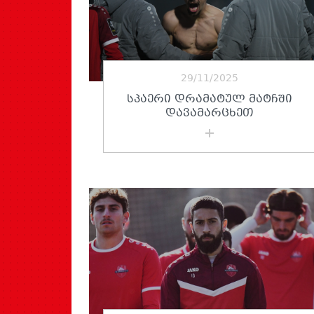
29/11/2025
ᲡᲞᲐᲔᲠᲘ ᲓᲠᲐᲛᲐᲢᲣᲚ ᲛᲐᲢᲩᲨᲘ
ᲓᲐᲕᲐᲛᲐᲠᲪᲮᲔᲗ