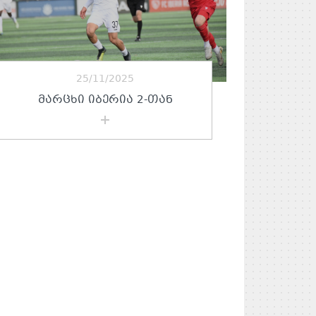
25/11/2025
ᲛᲐᲠᲪᲮᲘ ᲘᲑᲔᲠᲘᲐ 2-ᲗᲐᲜ