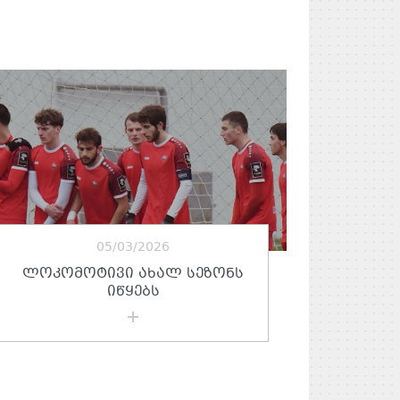
05/03/2026
ᲚᲝᲙᲝᲛᲝᲢᲘᲕᲘ ᲐᲮᲐᲚ ᲡᲔᲖᲝᲜᲡ
ᲘᲬᲧᲔᲑᲡ