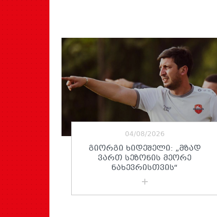
04/08/2026
ᲒᲘᲝᲠᲒᲘ ᲮᲘᲓᲔᲨᲔᲚᲘ: „ᲛᲖᲐᲓ
ᲕᲐᲠᲗ ᲡᲔᲖᲝᲜᲘᲡ ᲛᲔᲝᲠᲔ
ᲜᲐᲮᲔᲕᲠᲘᲡᲗᲕᲘᲡ“