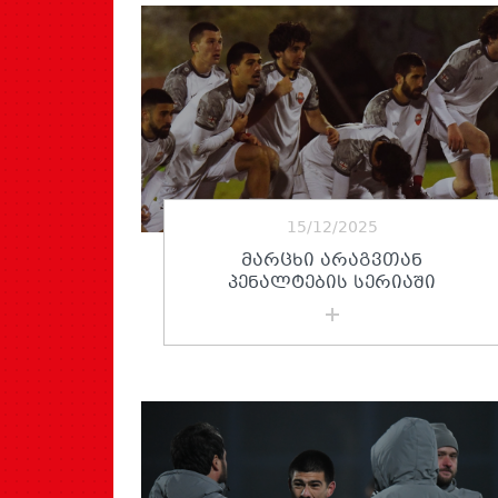
15/12/2025
ᲛᲐᲠᲪᲮᲘ ᲐᲠᲐᲒᲕᲗᲐᲜ
ᲞᲔᲜᲐᲚᲢᲔᲑᲘᲡ ᲡᲔᲠᲘᲐᲨᲘ