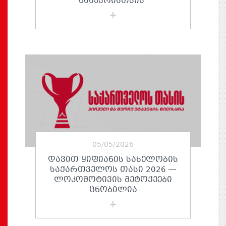
ᲜᲐᲮᲔᲕᲠᲘᲡᲗᲕᲘᲡ“
05/05/2026
ᲓᲐᲕᲘᲗ ᲧᲘᲤᲘᲐᲜᲘᲡ ᲡᲐᲮᲔᲚᲝᲑᲘᲡ
ᲡᲐᲥᲐᲠᲗᲕᲔᲚᲝᲡ ᲗᲐᲡᲘ 2026 —
ᲚᲝᲙᲝᲛᲝᲢᲘᲕᲘᲡ ᲛᲔᲢᲝᲥᲔᲔᲑᲘ
ᲪᲜᲝᲑᲘᲚᲘᲐ