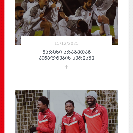
15/12/2025
ᲛᲐᲠᲪᲮᲘ ᲐᲠᲐᲒᲕᲗᲐᲜ
ᲞᲔᲜᲐᲚᲢᲔᲑᲘᲡ ᲡᲔᲠᲘᲐᲨᲘ