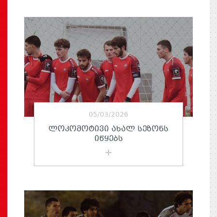
05/03/2026
ᲚᲝᲙᲝᲛᲝᲢᲘᲕᲘ ᲐᲮᲐᲚ ᲡᲔᲖᲝᲜᲡ
ᲘᲬᲧᲔᲑᲡ