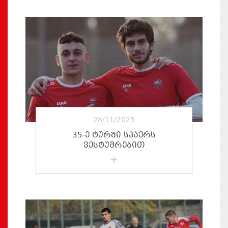
28/11/2025
35-Ე ᲢᲣᲠᲨᲘ ᲡᲞᲐᲔᲠᲡ
ᲕᲔᲡᲢᲣᲛᲠᲔᲑᲘᲗ