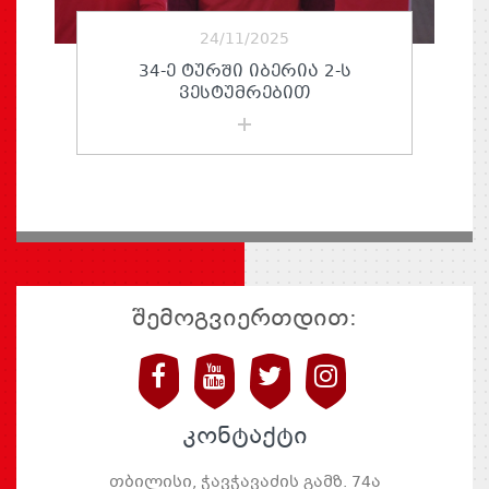
24/11/2025
34-Ე ᲢᲣᲠᲨᲘ ᲘᲑᲔᲠᲘᲐ 2-Ს
ᲕᲔᲡᲢᲣᲛᲠᲔᲑᲘᲗ
შემოგვიერთდით:
კონტაქტი
თბილისი, ჭავჭავაძის გამზ. 74ა