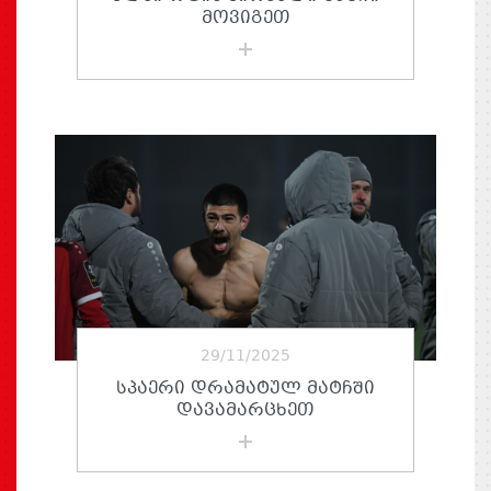
ᲛᲝᲕᲘᲒᲔᲗ
29/11/2025
ᲡᲞᲐᲔᲠᲘ ᲓᲠᲐᲛᲐᲢᲣᲚ ᲛᲐᲢᲩᲨᲘ
ᲓᲐᲕᲐᲛᲐᲠᲪᲮᲔᲗ