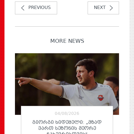
PREVIOUS
NEXT
MORE NEWS
04/08/2026
ᲒᲘᲝᲠᲒᲘ ᲮᲘᲓᲔᲨᲔᲚᲘ: „ᲛᲖᲐᲓ
ᲕᲐᲠᲗ ᲡᲔᲖᲝᲜᲘᲡ ᲛᲔᲝᲠᲔ