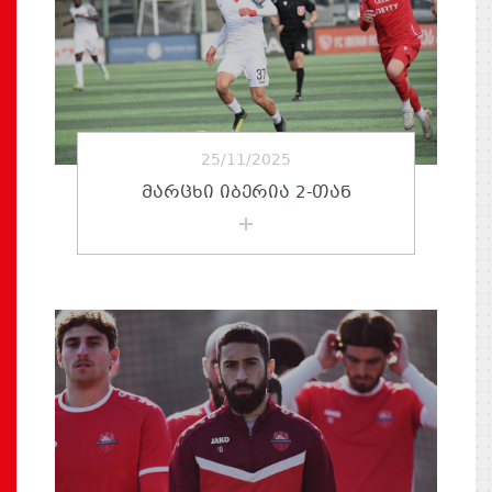
25/11/2025
ᲛᲐᲠᲪᲮᲘ ᲘᲑᲔᲠᲘᲐ 2-ᲗᲐᲜ