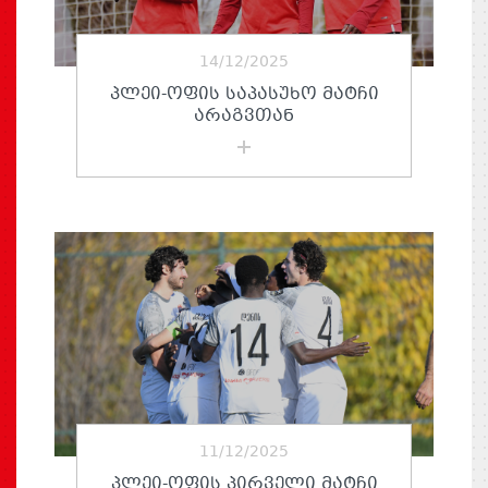
14/12/2025
ᲞᲚᲔᲘ-ᲝᲤᲘᲡ ᲡᲐᲞᲐᲡᲣᲮᲝ ᲛᲐᲢᲩᲘ
ᲐᲠᲐᲒᲕᲗᲐᲜ
11/12/2025
ᲞᲚᲔᲘ-ᲝᲤᲘᲡ ᲞᲘᲠᲕᲔᲚᲘ ᲛᲐᲢᲩᲘ