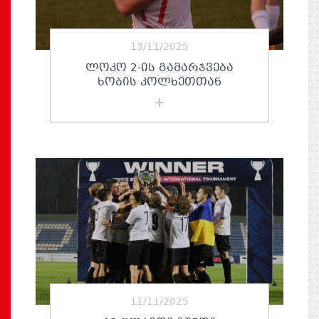
13/11/2025
ᲚᲝᲙᲝ 2-ᲘᲡ ᲒᲐᲛᲐᲠᲯᲕᲔᲑᲐ
ᲮᲝᲑᲘᲡ ᲙᲝᲚᲮᲔᲗᲗᲐᲜ
11/11/2025