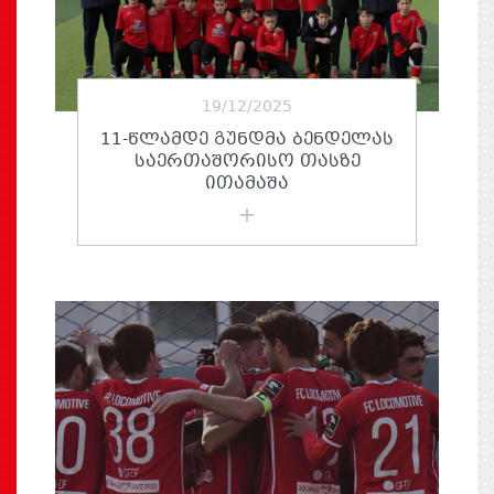
19/12/2025
11-ᲬᲚᲐᲛᲓᲔ ᲒᲣᲜᲓᲛᲐ ᲑᲔᲜᲓᲔᲚᲐᲡ
ᲡᲐᲔᲠᲗᲐᲨᲝᲠᲘᲡᲝ ᲗᲐᲡᲖᲔ
ᲘᲗᲐᲛᲐᲨᲐ