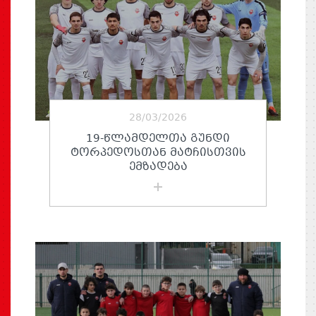
28/03/2026
19-ᲬᲚᲐᲛᲓᲔᲚᲗᲐ ᲒᲣᲜᲓᲘ
ᲢᲝᲠᲞᲔᲓᲝᲡᲗᲐᲜ ᲛᲐᲢᲩᲘᲡᲗᲕᲘᲡ
ᲔᲛᲖᲐᲓᲔᲑᲐ