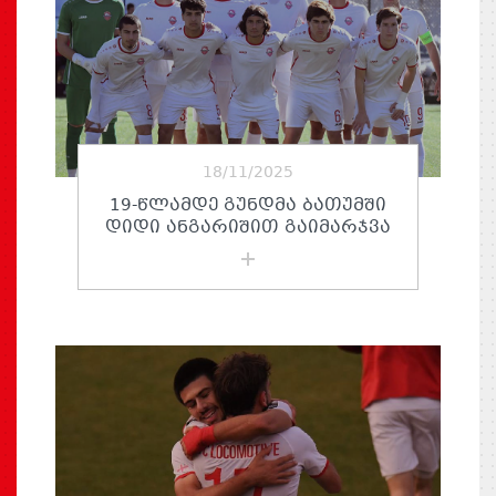
18/11/2025
19-ᲬᲚᲐᲛᲓᲔ ᲒᲣᲜᲓᲛᲐ ᲑᲐᲗᲣᲛᲨᲘ
ᲓᲘᲓᲘ ᲐᲜᲒᲐᲠᲘᲨᲘᲗ ᲒᲐᲘᲛᲐᲠᲯᲕᲐ