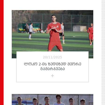
20/11/2025
ᲚᲝᲙᲝ 2-ᲘᲡ ᲖᲔᲓᲘᲖᲔᲓ ᲛᲔᲝᲠᲔ
ᲒᲐᲛᲐᲠᲯᲕᲔᲑᲐ