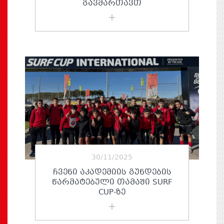
ᲒᲐᲕᲛᲐᲠᲗᲐᲕᲗ
30/11/2025
ᲩᲕᲔᲜᲘ ᲐᲙᲐᲓᲔᲛᲘᲘᲡ ᲒᲣᲜᲓᲔᲑᲘᲡ
ᲬᲐᲠᲛᲐᲢᲔᲑᲣᲚᲘ ᲗᲐᲛᲐᲨᲘ SURF
CUP-ᲖᲔ