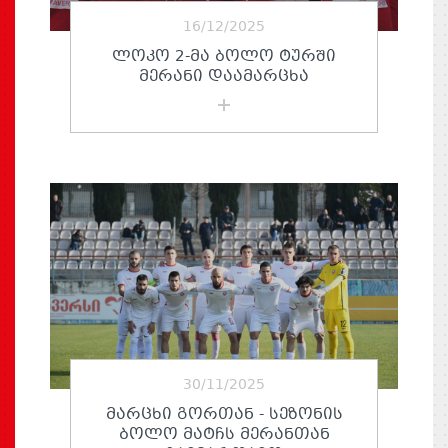
16/12/2025
ᲚᲝᲙᲝ 2-ᲛᲐ ᲑᲝᲚᲝ ᲢᲣᲠᲨᲘ
ᲛᲔᲠᲐᲜᲘ ᲓᲐᲐᲛᲐᲠᲪᲮᲐ
30/11/2025
ᲛᲐᲠᲪᲮᲘ ᲒᲝᲠᲗᲐᲜ - ᲡᲔᲖᲝᲜᲘᲡ
ᲑᲝᲚᲝ ᲛᲐᲢᲩᲡ ᲛᲔᲠᲐᲜᲗᲐᲜ