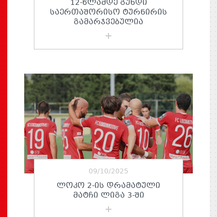
12-ᲬᲚᲐᲛᲓᲔ ᲒᲣᲜᲓᲘ
ᲡᲐᲔᲠᲗᲐᲨᲝᲠᲘᲡᲝ ᲢᲣᲠᲜᲘᲠᲘᲡ
ᲒᲐᲛᲐᲠᲯᲕᲔᲑᲣᲚᲘᲐ
09/10/2025
ᲚᲝᲙᲝ 2-ᲘᲡ ᲓᲠᲐᲛᲐᲢᲣᲚᲘ
ᲛᲐᲢᲩᲘ ᲚᲘᲒᲐ 3-ᲨᲘ