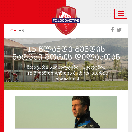
GE
EN
15 ᲬᲚᲐᲛᲓᲔ ᲒᲣᲜᲓᲘᲡ
ᲛᲐᲠᲪᲮᲘ ᲒᲝᲠᲘᲡ ᲓᲘᲚᲐᲡᲗᲐᲜ
მთავარი
სიახლეები
აკადემია
15 წლამდე გუნდის მარცხი გორის
დილასთან