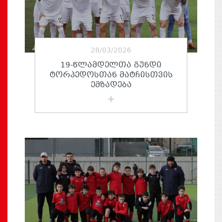
28/03/2026
19-ᲬᲚᲐᲛᲓᲔᲚᲗᲐ ᲒᲣᲜᲓᲘ
ᲢᲝᲠᲞᲔᲓᲝᲡᲗᲐᲜ ᲛᲐᲢᲩᲘᲡᲗᲕᲘᲡ
ᲔᲛᲖᲐᲓᲔᲑᲐ