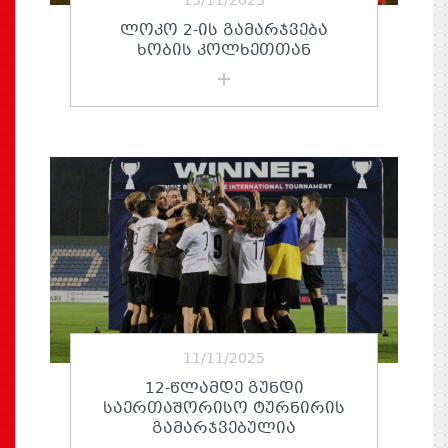
13/11/2025
ᲚᲝᲙᲝ 2-ᲘᲡ ᲒᲐᲛᲐᲠᲯᲕᲔᲑᲐ
ᲮᲝᲑᲘᲡ ᲙᲝᲚᲮᲔᲗᲗᲐᲜ
11/11/2025
12-ᲬᲚᲐᲛᲓᲔ ᲒᲣᲜᲓᲘ
ᲡᲐᲔᲠᲗᲐᲨᲝᲠᲘᲡᲝ ᲢᲣᲠᲜᲘᲠᲘᲡ
ᲒᲐᲛᲐᲠᲯᲕᲔᲑᲣᲚᲘᲐ