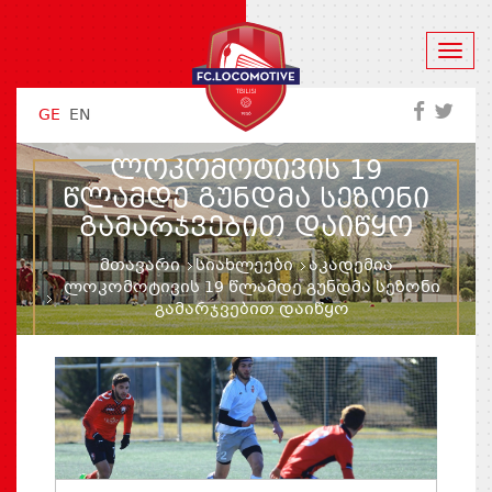
GE
EN
ᲚᲝᲙᲝᲛᲝᲢᲘᲕᲘᲡ 19
ᲬᲚᲐᲛᲓᲔ ᲒᲣᲜᲓᲛᲐ ᲡᲔᲖᲝᲜᲘ
ᲒᲐᲛᲐᲠᲯᲕᲔᲑᲘᲗ ᲓᲐᲘᲬᲧᲝ
მთავარი
სიახლეები
აკადემია
ლოკომოტივის 19 წლამდე გუნდმა სეზონი
გამარჯვებით დაიწყო