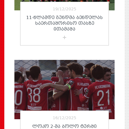
19/12/2025
11-ᲬᲚᲐᲛᲓᲔ ᲒᲣᲜᲓᲛᲐ ᲑᲔᲜᲓᲔᲚᲐᲡ
ᲡᲐᲔᲠᲗᲐᲨᲝᲠᲘᲡᲝ ᲗᲐᲡᲖᲔ
ᲘᲗᲐᲛᲐᲨᲐ
16/12/2025
ᲚᲝᲙᲝ 2-ᲛᲐ ᲑᲝᲚᲝ ᲢᲣᲠᲨᲘ