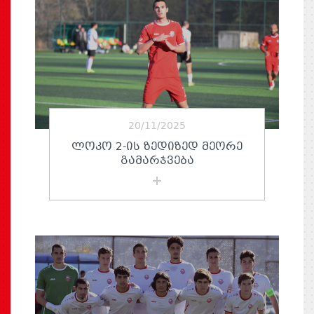
20/11/2025
ᲚᲝᲙᲝ 2-ᲘᲡ ᲖᲔᲓᲘᲖᲔᲓ ᲛᲔᲝᲠᲔ
ᲒᲐᲛᲐᲠᲯᲕᲔᲑᲐ