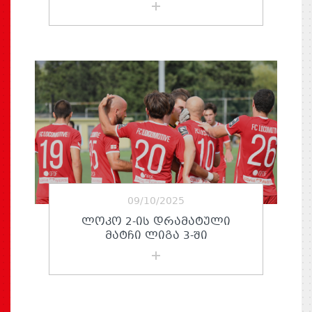
09/10/2025
ᲚᲝᲙᲝ 2-ᲘᲡ ᲓᲠᲐᲛᲐᲢᲣᲚᲘ
ᲛᲐᲢᲩᲘ ᲚᲘᲒᲐ 3-ᲨᲘ