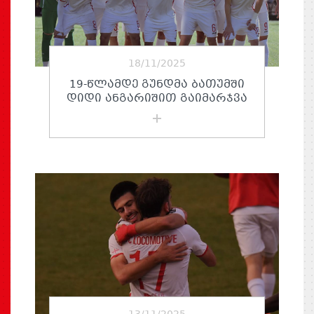
18/11/2025
19-ᲬᲚᲐᲛᲓᲔ ᲒᲣᲜᲓᲛᲐ ᲑᲐᲗᲣᲛᲨᲘ
ᲓᲘᲓᲘ ᲐᲜᲒᲐᲠᲘᲨᲘᲗ ᲒᲐᲘᲛᲐᲠᲯᲕᲐ