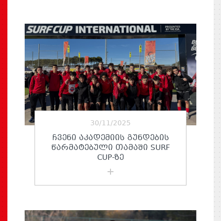
30/11/2025
ᲩᲕᲔᲜᲘ ᲐᲙᲐᲓᲔᲛᲘᲘᲡ ᲒᲣᲜᲓᲔᲑᲘᲡ
ᲬᲐᲠᲛᲐᲢᲔᲑᲣᲚᲘ ᲗᲐᲛᲐᲨᲘ SURF
CUP-ᲖᲔ