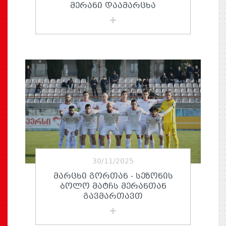
ᲛᲔᲠᲐᲜᲘ ᲓᲐᲐᲛᲐᲠᲪᲮᲐ
30/11/2025
ᲛᲐᲠᲪᲮᲘ ᲒᲝᲠᲗᲐᲜ - ᲡᲔᲖᲝᲜᲘᲡ
ᲑᲝᲚᲝ ᲛᲐᲢᲩᲡ ᲛᲔᲠᲐᲜᲗᲐᲜ
ᲒᲐᲕᲛᲐᲠᲗᲐᲕᲗ