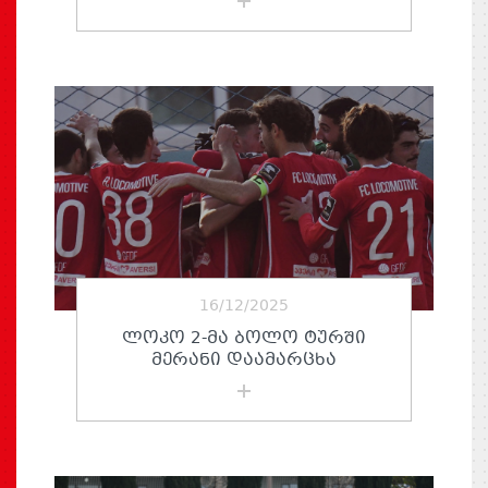
16/12/2025
ᲚᲝᲙᲝ 2-ᲛᲐ ᲑᲝᲚᲝ ᲢᲣᲠᲨᲘ
ᲛᲔᲠᲐᲜᲘ ᲓᲐᲐᲛᲐᲠᲪᲮᲐ