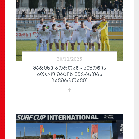
30/11/2025
ᲛᲐᲠᲪᲮᲘ ᲒᲝᲠᲗᲐᲜ - ᲡᲔᲖᲝᲜᲘᲡ
ᲑᲝᲚᲝ ᲛᲐᲢᲩᲡ ᲛᲔᲠᲐᲜᲗᲐᲜ
ᲒᲐᲕᲛᲐᲠᲗᲐᲕᲗ