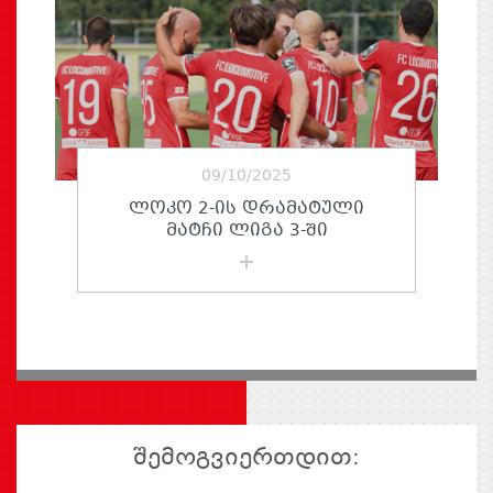
09/10/2025
ᲚᲝᲙᲝ 2-ᲘᲡ ᲓᲠᲐᲛᲐᲢᲣᲚᲘ
ᲛᲐᲢᲩᲘ ᲚᲘᲒᲐ 3-ᲨᲘ
შემოგვიერთდით: