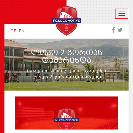
GE
EN
ᲚᲝᲙᲝ 2 ᲒᲝᲠᲗᲐᲜ
ᲓᲐᲛᲐᲠᲪᲮᲓᲐ
მთავარი
სიახლეები
აკადემია
ლოკო 2 გორთან დამარცხდა