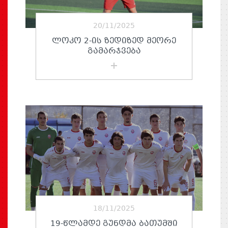
20/11/2025
ᲚᲝᲙᲝ 2-ᲘᲡ ᲖᲔᲓᲘᲖᲔᲓ ᲛᲔᲝᲠᲔ
ᲒᲐᲛᲐᲠᲯᲕᲔᲑᲐ
18/11/2025
19-ᲬᲚᲐᲛᲓᲔ ᲒᲣᲜᲓᲛᲐ ᲑᲐᲗᲣᲛᲨᲘ