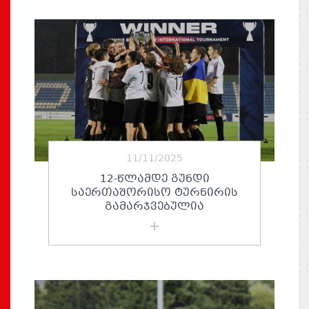
11/11/2025
12-ᲬᲚᲐᲛᲓᲔ ᲒᲣᲜᲓᲘ
ᲡᲐᲔᲠᲗᲐᲨᲝᲠᲘᲡᲝ ᲢᲣᲠᲜᲘᲠᲘᲡ
ᲒᲐᲛᲐᲠᲯᲕᲔᲑᲣᲚᲘᲐ