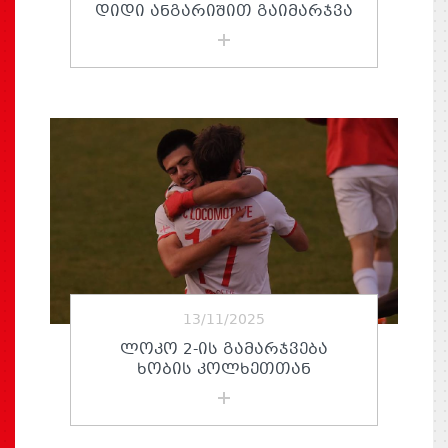
ᲓᲘᲓᲘ ᲐᲜᲒᲐᲠᲘᲨᲘᲗ ᲒᲐᲘᲛᲐᲠᲯᲕᲐ
13/11/2025
ᲚᲝᲙᲝ 2-ᲘᲡ ᲒᲐᲛᲐᲠᲯᲕᲔᲑᲐ
ᲮᲝᲑᲘᲡ ᲙᲝᲚᲮᲔᲗᲗᲐᲜ