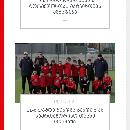
19-ᲬᲚᲐᲛᲓᲔᲚᲗᲐ ᲒᲣᲜᲓᲘ
ᲢᲝᲠᲞᲔᲓᲝᲡᲗᲐᲜ ᲛᲐᲢᲩᲘᲡᲗᲕᲘᲡ
ᲔᲛᲖᲐᲓᲔᲑᲐ
19/12/2025
11-ᲬᲚᲐᲛᲓᲔ ᲒᲣᲜᲓᲛᲐ ᲑᲔᲜᲓᲔᲚᲐᲡ
ᲡᲐᲔᲠᲗᲐᲨᲝᲠᲘᲡᲝ ᲗᲐᲡᲖᲔ
ᲘᲗᲐᲛᲐᲨᲐ