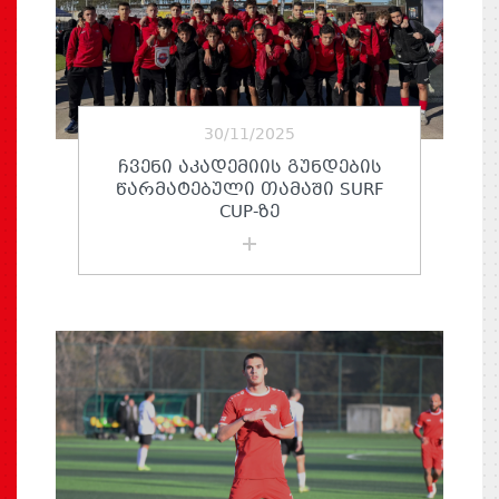
30/11/2025
ᲩᲕᲔᲜᲘ ᲐᲙᲐᲓᲔᲛᲘᲘᲡ ᲒᲣᲜᲓᲔᲑᲘᲡ
ᲬᲐᲠᲛᲐᲢᲔᲑᲣᲚᲘ ᲗᲐᲛᲐᲨᲘ SURF
CUP-ᲖᲔ