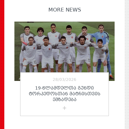
MORE NEWS
28/03/2026
19-ᲬᲚᲐᲛᲓᲔᲚᲗᲐ ᲒᲣᲜᲓᲘ
ᲢᲝᲠᲞᲔᲓᲝᲡᲗᲐᲜ ᲛᲐᲢᲩᲘᲡᲗᲕᲘᲡ
ᲔᲛᲖᲐᲓᲔᲑᲐ