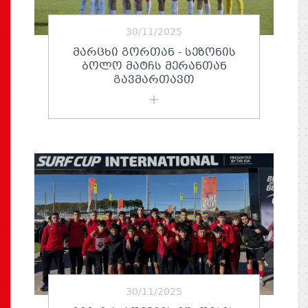
30/11/2025
ᲛᲐᲠᲪᲮᲘ ᲒᲝᲠᲗᲐᲜ - ᲡᲔᲖᲝᲜᲘᲡ
ᲑᲝᲚᲝ ᲛᲐᲢᲩᲡ ᲛᲔᲠᲐᲜᲗᲐᲜ
ᲒᲐᲕᲛᲐᲠᲗᲐᲕᲗ
30/11/2025