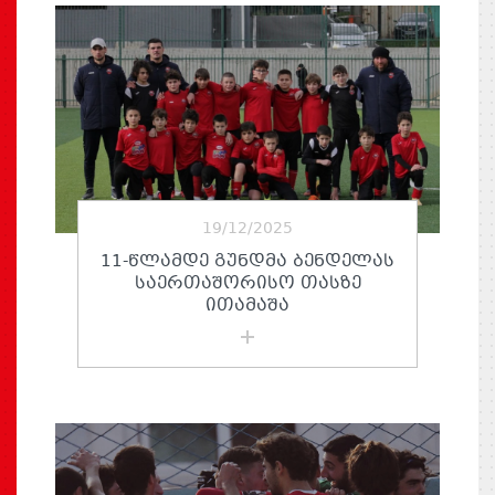
19/12/2025
11-ᲬᲚᲐᲛᲓᲔ ᲒᲣᲜᲓᲛᲐ ᲑᲔᲜᲓᲔᲚᲐᲡ
ᲡᲐᲔᲠᲗᲐᲨᲝᲠᲘᲡᲝ ᲗᲐᲡᲖᲔ
ᲘᲗᲐᲛᲐᲨᲐ