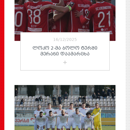
16/12/2025
ᲚᲝᲙᲝ 2-ᲛᲐ ᲑᲝᲚᲝ ᲢᲣᲠᲨᲘ
ᲛᲔᲠᲐᲜᲘ ᲓᲐᲐᲛᲐᲠᲪᲮᲐ