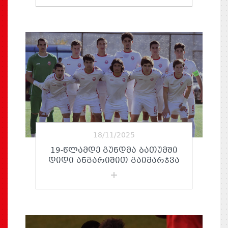
18/11/2025
19-ᲬᲚᲐᲛᲓᲔ ᲒᲣᲜᲓᲛᲐ ᲑᲐᲗᲣᲛᲨᲘ
ᲓᲘᲓᲘ ᲐᲜᲒᲐᲠᲘᲨᲘᲗ ᲒᲐᲘᲛᲐᲠᲯᲕᲐ