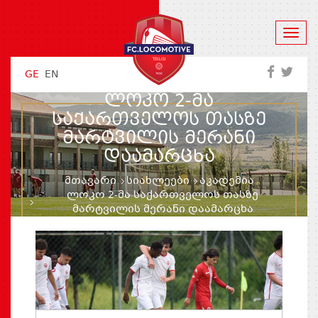
GE
EN
ᲚᲝᲙᲝ 2-ᲛᲐ
ᲡᲐᲥᲐᲠᲗᲕᲔᲚᲝᲡ ᲗᲐᲡᲖᲔ
ᲛᲐᲠᲢᲕᲘᲚᲘᲡ ᲛᲔᲠᲐᲜᲘ
ᲓᲐᲐᲛᲐᲠᲪᲮᲐ
მთავარი
სიახლეები
აკადემია
ლოკო 2-მა საქართველოს თასზე
მარტვილის მერანი დაამარცხა