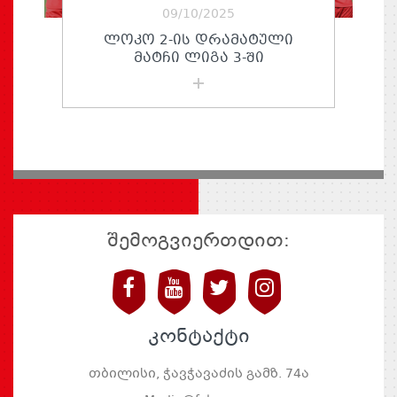
09/10/2025
ᲚᲝᲙᲝ 2-ᲘᲡ ᲓᲠᲐᲛᲐᲢᲣᲚᲘ
ᲛᲐᲢᲩᲘ ᲚᲘᲒᲐ 3-ᲨᲘ
შემოგვიერთდით:
კონტაქტი
თბილისი, ჭავჭავაძის გამზ. 74ა