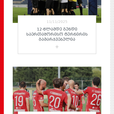
11/11/2025
12-ᲬᲚᲐᲛᲓᲔ ᲒᲣᲜᲓᲘ
ᲡᲐᲔᲠᲗᲐᲨᲝᲠᲘᲡᲝ ᲢᲣᲠᲜᲘᲠᲘᲡ
ᲒᲐᲛᲐᲠᲯᲕᲔᲑᲣᲚᲘᲐ