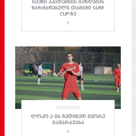
ᲩᲕᲔᲜᲘ ᲐᲙᲐᲓᲔᲛᲘᲘᲡ ᲒᲣᲜᲓᲔᲑᲘᲡ
ᲬᲐᲠᲛᲐᲢᲔᲑᲣᲚᲘ ᲗᲐᲛᲐᲨᲘ SURF
CUP-ᲖᲔ
20/11/2025
ᲚᲝᲙᲝ 2-ᲘᲡ ᲖᲔᲓᲘᲖᲔᲓ ᲛᲔᲝᲠᲔ
ᲒᲐᲛᲐᲠᲯᲕᲔᲑᲐ