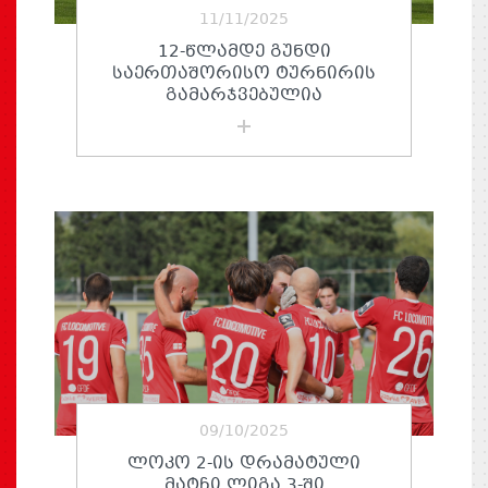
11/11/2025
12-ᲬᲚᲐᲛᲓᲔ ᲒᲣᲜᲓᲘ
ᲡᲐᲔᲠᲗᲐᲨᲝᲠᲘᲡᲝ ᲢᲣᲠᲜᲘᲠᲘᲡ
ᲒᲐᲛᲐᲠᲯᲕᲔᲑᲣᲚᲘᲐ
09/10/2025
ᲚᲝᲙᲝ 2-ᲘᲡ ᲓᲠᲐᲛᲐᲢᲣᲚᲘ
ᲛᲐᲢᲩᲘ ᲚᲘᲒᲐ 3-ᲨᲘ