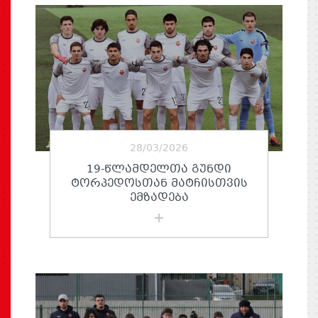
28/03/2026
19-ᲬᲚᲐᲛᲓᲔᲚᲗᲐ ᲒᲣᲜᲓᲘ
ᲢᲝᲠᲞᲔᲓᲝᲡᲗᲐᲜ ᲛᲐᲢᲩᲘᲡᲗᲕᲘᲡ
ᲔᲛᲖᲐᲓᲔᲑᲐ