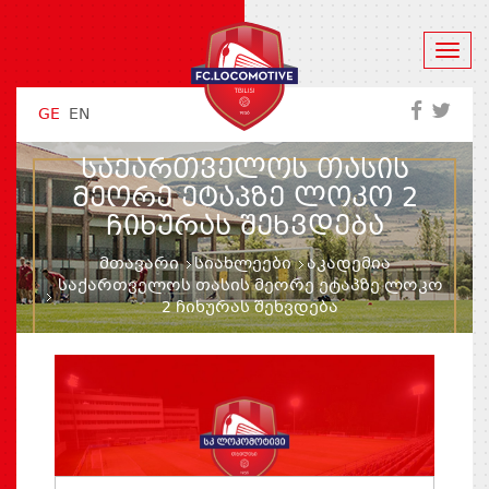
GE
EN
ᲡᲐᲥᲐᲠᲗᲕᲔᲚᲝᲡ ᲗᲐᲡᲘᲡ
ᲛᲔᲝᲠᲔ ᲔᲢᲐᲞᲖᲔ ᲚᲝᲙᲝ 2
ᲩᲘᲮᲣᲠᲐᲡ ᲨᲔᲮᲕᲓᲔᲑᲐ
მთავარი
სიახლეები
აკადემია
საქართველოს თასის მეორე ეტაპზე ლოკო
2 ჩიხურას შეხვდება