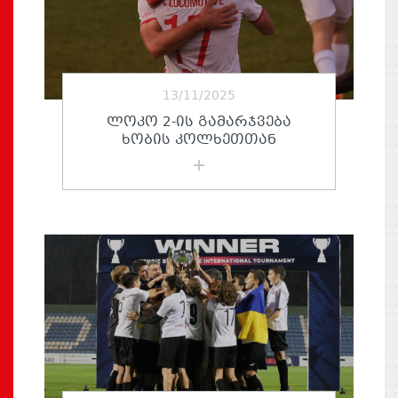
13/11/2025
ᲚᲝᲙᲝ 2-ᲘᲡ ᲒᲐᲛᲐᲠᲯᲕᲔᲑᲐ
ᲮᲝᲑᲘᲡ ᲙᲝᲚᲮᲔᲗᲗᲐᲜ