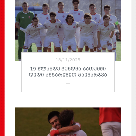
18/11/2025
19-ᲬᲚᲐᲛᲓᲔ ᲒᲣᲜᲓᲛᲐ ᲑᲐᲗᲣᲛᲨᲘ
ᲓᲘᲓᲘ ᲐᲜᲒᲐᲠᲘᲨᲘᲗ ᲒᲐᲘᲛᲐᲠᲯᲕᲐ