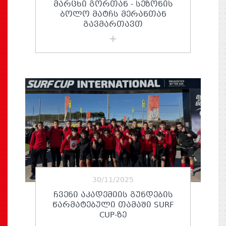
ᲛᲐᲠᲪᲮᲘ ᲒᲝᲠᲗᲐᲜ - ᲡᲔᲖᲝᲜᲘᲡ
ᲑᲝᲚᲝ ᲛᲐᲢᲩᲡ ᲛᲔᲠᲐᲜᲗᲐᲜ
ᲒᲐᲕᲛᲐᲠᲗᲐᲕᲗ
30/11/2025
ᲩᲕᲔᲜᲘ ᲐᲙᲐᲓᲔᲛᲘᲘᲡ ᲒᲣᲜᲓᲔᲑᲘᲡ
ᲬᲐᲠᲛᲐᲢᲔᲑᲣᲚᲘ ᲗᲐᲛᲐᲨᲘ SURF
CUP-ᲖᲔ