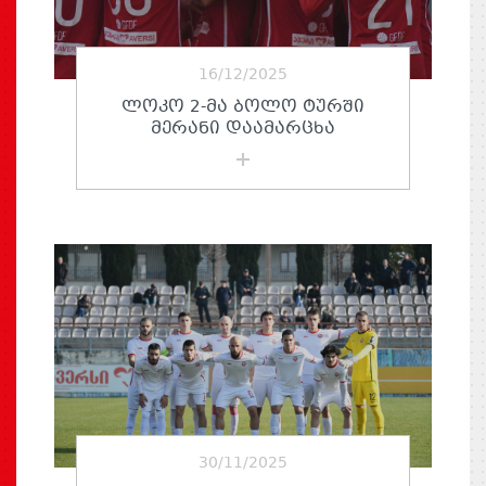
16/12/2025
ᲚᲝᲙᲝ 2-ᲛᲐ ᲑᲝᲚᲝ ᲢᲣᲠᲨᲘ
ᲛᲔᲠᲐᲜᲘ ᲓᲐᲐᲛᲐᲠᲪᲮᲐ
30/11/2025