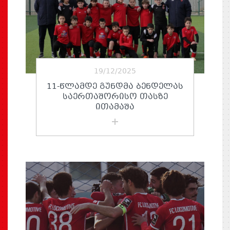
19/12/2025
11-ᲬᲚᲐᲛᲓᲔ ᲒᲣᲜᲓᲛᲐ ᲑᲔᲜᲓᲔᲚᲐᲡ
ᲡᲐᲔᲠᲗᲐᲨᲝᲠᲘᲡᲝ ᲗᲐᲡᲖᲔ
ᲘᲗᲐᲛᲐᲨᲐ