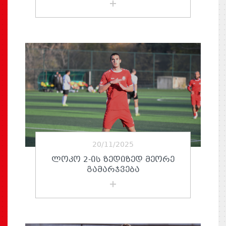
20/11/2025
ᲚᲝᲙᲝ 2-ᲘᲡ ᲖᲔᲓᲘᲖᲔᲓ ᲛᲔᲝᲠᲔ
ᲒᲐᲛᲐᲠᲯᲕᲔᲑᲐ