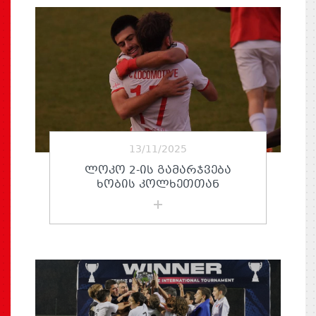
13/11/2025
ᲚᲝᲙᲝ 2-ᲘᲡ ᲒᲐᲛᲐᲠᲯᲕᲔᲑᲐ
ᲮᲝᲑᲘᲡ ᲙᲝᲚᲮᲔᲗᲗᲐᲜ