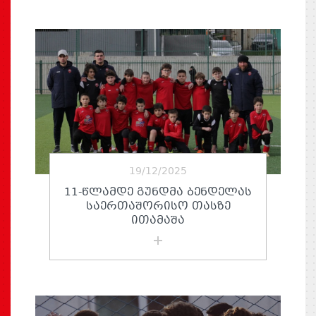
19/12/2025
11-ᲬᲚᲐᲛᲓᲔ ᲒᲣᲜᲓᲛᲐ ᲑᲔᲜᲓᲔᲚᲐᲡ
ᲡᲐᲔᲠᲗᲐᲨᲝᲠᲘᲡᲝ ᲗᲐᲡᲖᲔ
ᲘᲗᲐᲛᲐᲨᲐ