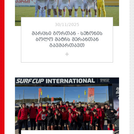
30/11/2025
ᲛᲐᲠᲪᲮᲘ ᲒᲝᲠᲗᲐᲜ - ᲡᲔᲖᲝᲜᲘᲡ
ᲑᲝᲚᲝ ᲛᲐᲢᲩᲡ ᲛᲔᲠᲐᲜᲗᲐᲜ
ᲒᲐᲕᲛᲐᲠᲗᲐᲕᲗ