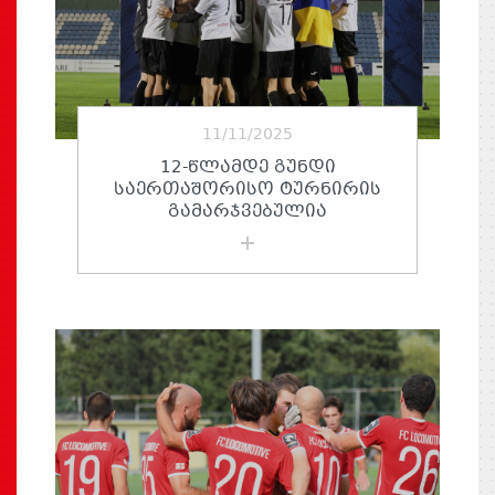
11/11/2025
12-ᲬᲚᲐᲛᲓᲔ ᲒᲣᲜᲓᲘ
ᲡᲐᲔᲠᲗᲐᲨᲝᲠᲘᲡᲝ ᲢᲣᲠᲜᲘᲠᲘᲡ
ᲒᲐᲛᲐᲠᲯᲕᲔᲑᲣᲚᲘᲐ