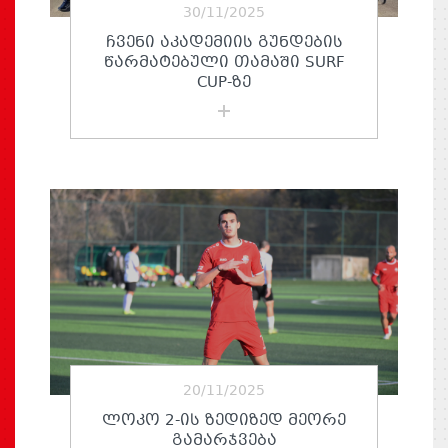
30/11/2025
ᲩᲕᲔᲜᲘ ᲐᲙᲐᲓᲔᲛᲘᲘᲡ ᲒᲣᲜᲓᲔᲑᲘᲡ
ᲬᲐᲠᲛᲐᲢᲔᲑᲣᲚᲘ ᲗᲐᲛᲐᲨᲘ SURF
CUP-ᲖᲔ
20/11/2025
ᲚᲝᲙᲝ 2-ᲘᲡ ᲖᲔᲓᲘᲖᲔᲓ ᲛᲔᲝᲠᲔ
ᲒᲐᲛᲐᲠᲯᲕᲔᲑᲐ