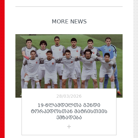
MORE NEWS
28/03/2026
19-ᲬᲚᲐᲛᲓᲔᲚᲗᲐ ᲒᲣᲜᲓᲘ
ᲢᲝᲠᲞᲔᲓᲝᲡᲗᲐᲜ ᲛᲐᲢᲩᲘᲡᲗᲕᲘᲡ
ᲔᲛᲖᲐᲓᲔᲑᲐ