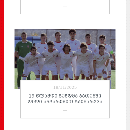
18/11/2025
19-ᲬᲚᲐᲛᲓᲔ ᲒᲣᲜᲓᲛᲐ ᲑᲐᲗᲣᲛᲨᲘ
ᲓᲘᲓᲘ ᲐᲜᲒᲐᲠᲘᲨᲘᲗ ᲒᲐᲘᲛᲐᲠᲯᲕᲐ