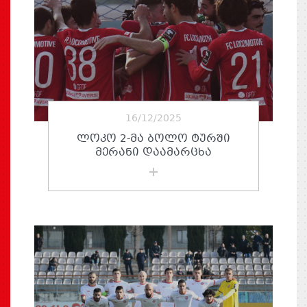
16/12/2025
ᲚᲝᲙᲝ 2-ᲛᲐ ᲑᲝᲚᲝ ᲢᲣᲠᲨᲘ
ᲛᲔᲠᲐᲜᲘ ᲓᲐᲐᲛᲐᲠᲪᲮᲐ