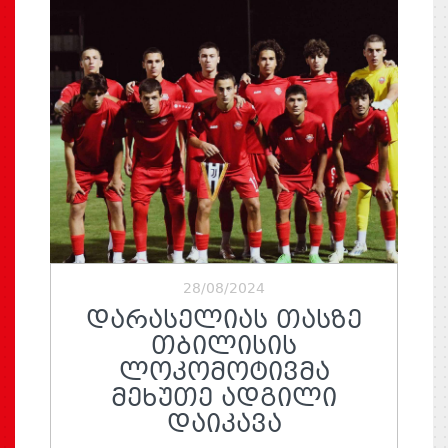
28/08/2024
ᲓᲐᲠᲐᲡᲔᲚᲘᲐᲡ ᲗᲐᲡᲖᲔ
ᲗᲑᲘᲚᲘᲡᲘᲡ
ᲚᲝᲙᲝᲛᲝᲢᲘᲕᲛᲐ
ᲛᲔᲮᲣᲗᲔ ᲐᲓᲒᲘᲚᲘ
ᲓᲐᲘᲙᲐᲕᲐ