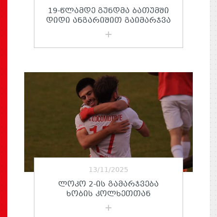
19-ᲬᲚᲐᲛᲓᲔ ᲒᲣᲜᲓᲛᲐ ᲑᲐᲗᲣᲛᲨᲘ
ᲓᲘᲓᲘ ᲐᲜᲒᲐᲠᲘᲨᲘᲗ ᲒᲐᲘᲛᲐᲠᲯᲕᲐ
13/11/2025
ᲚᲝᲙᲝ 2-ᲘᲡ ᲒᲐᲛᲐᲠᲯᲕᲔᲑᲐ
ᲮᲝᲑᲘᲡ ᲙᲝᲚᲮᲔᲗᲗᲐᲜ