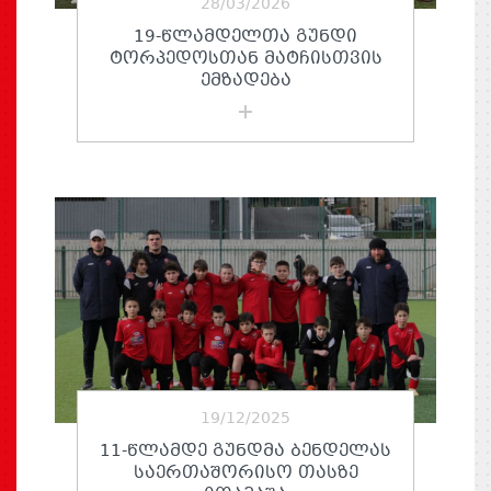
28/03/2026
19-ᲬᲚᲐᲛᲓᲔᲚᲗᲐ ᲒᲣᲜᲓᲘ
ᲢᲝᲠᲞᲔᲓᲝᲡᲗᲐᲜ ᲛᲐᲢᲩᲘᲡᲗᲕᲘᲡ
ᲔᲛᲖᲐᲓᲔᲑᲐ
19/12/2025
11-ᲬᲚᲐᲛᲓᲔ ᲒᲣᲜᲓᲛᲐ ᲑᲔᲜᲓᲔᲚᲐᲡ
ᲡᲐᲔᲠᲗᲐᲨᲝᲠᲘᲡᲝ ᲗᲐᲡᲖᲔ