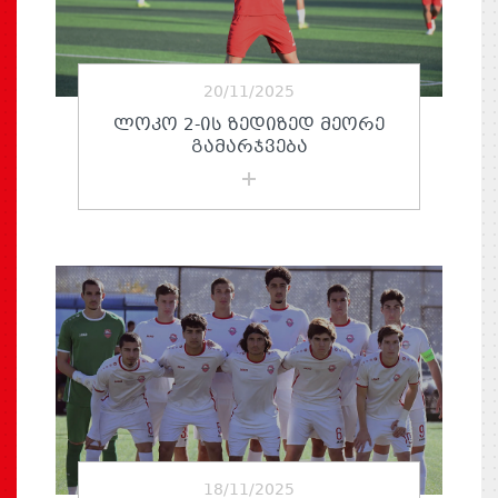
20/11/2025
ᲚᲝᲙᲝ 2-ᲘᲡ ᲖᲔᲓᲘᲖᲔᲓ ᲛᲔᲝᲠᲔ
ᲒᲐᲛᲐᲠᲯᲕᲔᲑᲐ
18/11/2025