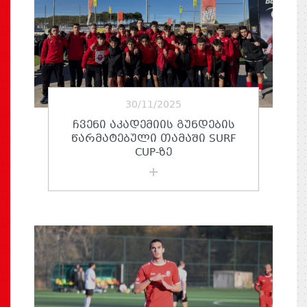
30/11/2025
ᲩᲕᲔᲜᲘ ᲐᲙᲐᲓᲔᲛᲘᲘᲡ ᲒᲣᲜᲓᲔᲑᲘᲡ
ᲬᲐᲠᲛᲐᲢᲔᲑᲣᲚᲘ ᲗᲐᲛᲐᲨᲘ SURF
CUP-ᲖᲔ