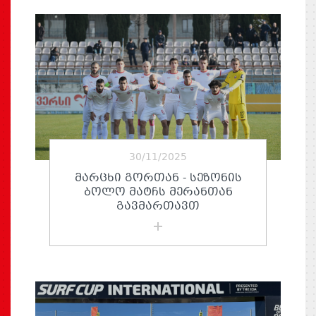
30/11/2025
ᲛᲐᲠᲪᲮᲘ ᲒᲝᲠᲗᲐᲜ - ᲡᲔᲖᲝᲜᲘᲡ
ᲑᲝᲚᲝ ᲛᲐᲢᲩᲡ ᲛᲔᲠᲐᲜᲗᲐᲜ
ᲒᲐᲕᲛᲐᲠᲗᲐᲕᲗ