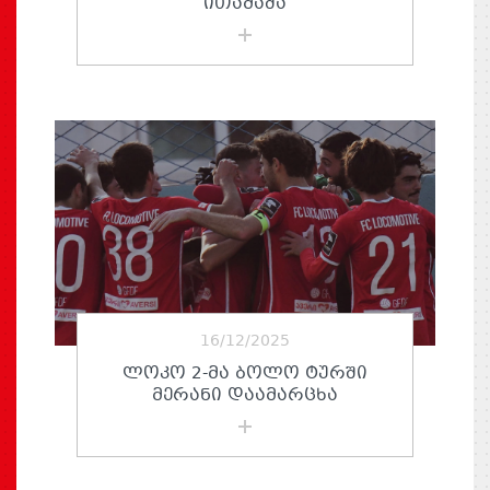
ᲘᲗᲐᲛᲐᲨᲐ
16/12/2025
ᲚᲝᲙᲝ 2-ᲛᲐ ᲑᲝᲚᲝ ᲢᲣᲠᲨᲘ
ᲛᲔᲠᲐᲜᲘ ᲓᲐᲐᲛᲐᲠᲪᲮᲐ