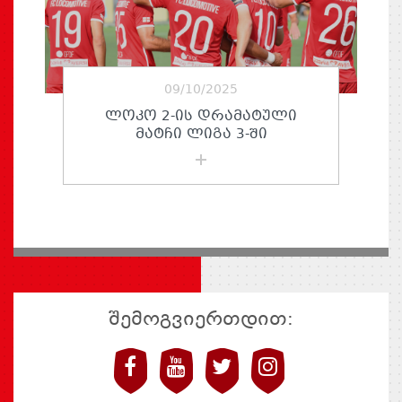
09/10/2025
ᲚᲝᲙᲝ 2-ᲘᲡ ᲓᲠᲐᲛᲐᲢᲣᲚᲘ
ᲛᲐᲢᲩᲘ ᲚᲘᲒᲐ 3-ᲨᲘ
შემოგვიერთდით: