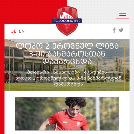
GE
EN
ᲚᲝᲙᲝ 2 ᲔᲠᲝᲕᲜᲣᲚ ᲚᲘᲒᲐ
3-ᲨᲘ ᲑᲐᲮᲛᲐᲠᲝᲡᲗᲐᲜ
ᲓᲐᲛᲐᲠᲪᲮᲓᲐ
მთავარი
სიახლეები
აკადემია
ლოკო 2 ეროვნულ ლიგა 3-ში ბახმაროსთან
დამარცხდა