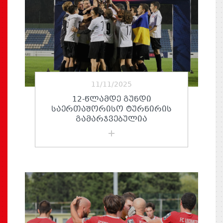
11/11/2025
12-ᲬᲚᲐᲛᲓᲔ ᲒᲣᲜᲓᲘ
ᲡᲐᲔᲠᲗᲐᲨᲝᲠᲘᲡᲝ ᲢᲣᲠᲜᲘᲠᲘᲡ
ᲒᲐᲛᲐᲠᲯᲕᲔᲑᲣᲚᲘᲐ