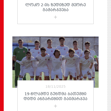
ᲚᲝᲙᲝ 2-ᲘᲡ ᲖᲔᲓᲘᲖᲔᲓ ᲛᲔᲝᲠᲔ
ᲒᲐᲛᲐᲠᲯᲕᲔᲑᲐ
18/11/2025
19-ᲬᲚᲐᲛᲓᲔ ᲒᲣᲜᲓᲛᲐ ᲑᲐᲗᲣᲛᲨᲘ
ᲓᲘᲓᲘ ᲐᲜᲒᲐᲠᲘᲨᲘᲗ ᲒᲐᲘᲛᲐᲠᲯᲕᲐ