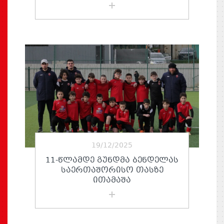
19/12/2025
11-ᲬᲚᲐᲛᲓᲔ ᲒᲣᲜᲓᲛᲐ ᲑᲔᲜᲓᲔᲚᲐᲡ
ᲡᲐᲔᲠᲗᲐᲨᲝᲠᲘᲡᲝ ᲗᲐᲡᲖᲔ
ᲘᲗᲐᲛᲐᲨᲐ