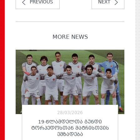
PREVIOUS
NEXT
MORE NEWS
28/03/2026
19-ᲬᲚᲐᲛᲓᲔᲚᲗᲐ ᲒᲣᲜᲓᲘ
ᲢᲝᲠᲞᲔᲓᲝᲡᲗᲐᲜ ᲛᲐᲢᲩᲘᲡᲗᲕᲘᲡ
ᲔᲛᲖᲐᲓᲔᲑᲐ