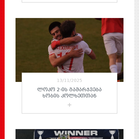
13/11/2025
ᲚᲝᲙᲝ 2-ᲘᲡ ᲒᲐᲛᲐᲠᲯᲕᲔᲑᲐ
ᲮᲝᲑᲘᲡ ᲙᲝᲚᲮᲔᲗᲗᲐᲜ