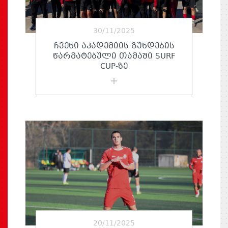
30/11/2025
ᲩᲕᲔᲜᲘ ᲐᲙᲐᲓᲔᲛᲘᲘᲡ ᲒᲣᲜᲓᲔᲑᲘᲡ
ᲬᲐᲠᲛᲐᲢᲔᲑᲣᲚᲘ ᲗᲐᲛᲐᲨᲘ SURF
CUP-ᲖᲔ
20/11/2025