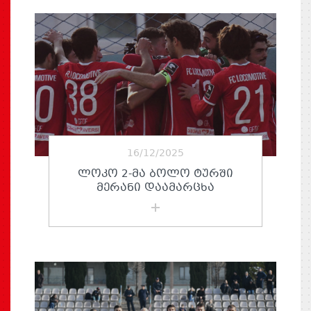
16/12/2025
ᲚᲝᲙᲝ 2-ᲛᲐ ᲑᲝᲚᲝ ᲢᲣᲠᲨᲘ
ᲛᲔᲠᲐᲜᲘ ᲓᲐᲐᲛᲐᲠᲪᲮᲐ