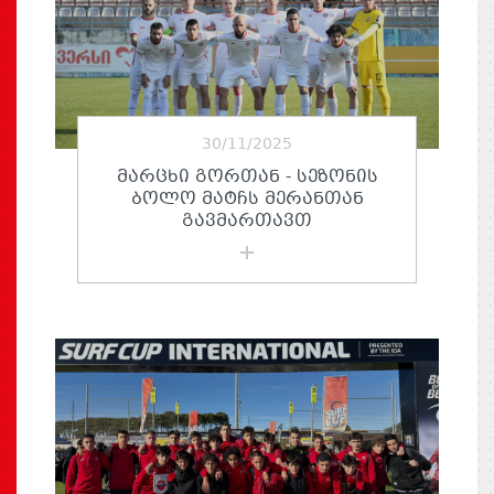
30/11/2025
ᲛᲐᲠᲪᲮᲘ ᲒᲝᲠᲗᲐᲜ - ᲡᲔᲖᲝᲜᲘᲡ
ᲑᲝᲚᲝ ᲛᲐᲢᲩᲡ ᲛᲔᲠᲐᲜᲗᲐᲜ
ᲒᲐᲕᲛᲐᲠᲗᲐᲕᲗ