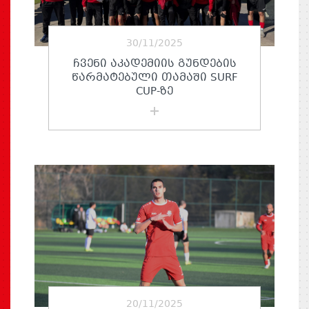
30/11/2025
ᲩᲕᲔᲜᲘ ᲐᲙᲐᲓᲔᲛᲘᲘᲡ ᲒᲣᲜᲓᲔᲑᲘᲡ
ᲬᲐᲠᲛᲐᲢᲔᲑᲣᲚᲘ ᲗᲐᲛᲐᲨᲘ SURF
CUP-ᲖᲔ
20/11/2025