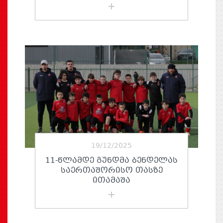
19/12/2025
11-ᲬᲚᲐᲛᲓᲔ ᲒᲣᲜᲓᲛᲐ ᲑᲔᲜᲓᲔᲚᲐᲡ
ᲡᲐᲔᲠᲗᲐᲨᲝᲠᲘᲡᲝ ᲗᲐᲡᲖᲔ
ᲘᲗᲐᲛᲐᲨᲐ