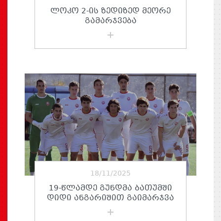
ᲚᲝᲙᲝ 2-ᲘᲡ ᲖᲔᲓᲘᲖᲔᲓ ᲛᲔᲝᲠᲔ
ᲒᲐᲛᲐᲠᲯᲕᲔᲑᲐ
18/11/2025
19-ᲬᲚᲐᲛᲓᲔ ᲒᲣᲜᲓᲛᲐ ᲑᲐᲗᲣᲛᲨᲘ
ᲓᲘᲓᲘ ᲐᲜᲒᲐᲠᲘᲨᲘᲗ ᲒᲐᲘᲛᲐᲠᲯᲕᲐ