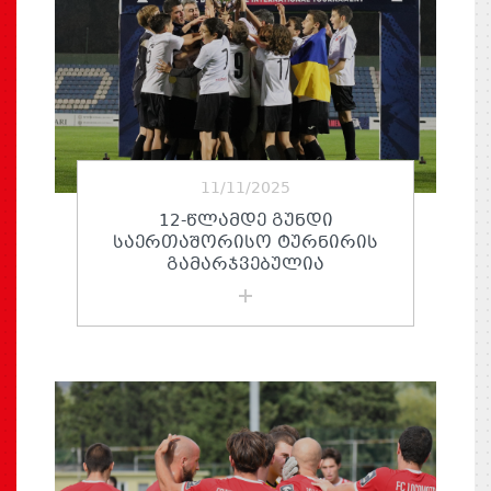
11/11/2025
12-ᲬᲚᲐᲛᲓᲔ ᲒᲣᲜᲓᲘ
ᲡᲐᲔᲠᲗᲐᲨᲝᲠᲘᲡᲝ ᲢᲣᲠᲜᲘᲠᲘᲡ
ᲒᲐᲛᲐᲠᲯᲕᲔᲑᲣᲚᲘᲐ