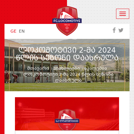
GE
EN
ᲚᲝᲙᲝᲛᲝᲢᲘᲕᲘ 2-ᲛᲐ 2024
ᲬᲚᲘᲡ ᲡᲔᲖᲝᲜᲘ ᲓᲐᲐᲡᲠᲣᲚᲐ
მთავარი
სიახლეები
აკადემია
ლოკომოტივი 2-მა 2024 წლის სეზონი
დაასრულა