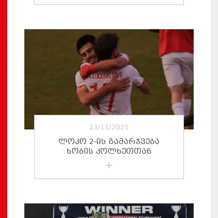
13/11/2025
ᲚᲝᲙᲝ 2-ᲘᲡ ᲒᲐᲛᲐᲠᲯᲕᲔᲑᲐ
ᲮᲝᲑᲘᲡ ᲙᲝᲚᲮᲔᲗᲗᲐᲜ