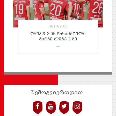
09/10/2025
ᲚᲝᲙᲝ 2-ᲘᲡ ᲓᲠᲐᲛᲐᲢᲣᲚᲘ
ᲛᲐᲢᲩᲘ ᲚᲘᲒᲐ 3-ᲨᲘ
შემოგვიერთდით: