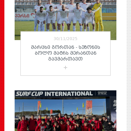
30/11/2025
ᲛᲐᲠᲪᲮᲘ ᲒᲝᲠᲗᲐᲜ - ᲡᲔᲖᲝᲜᲘᲡ
ᲑᲝᲚᲝ ᲛᲐᲢᲩᲡ ᲛᲔᲠᲐᲜᲗᲐᲜ
ᲒᲐᲕᲛᲐᲠᲗᲐᲕᲗ