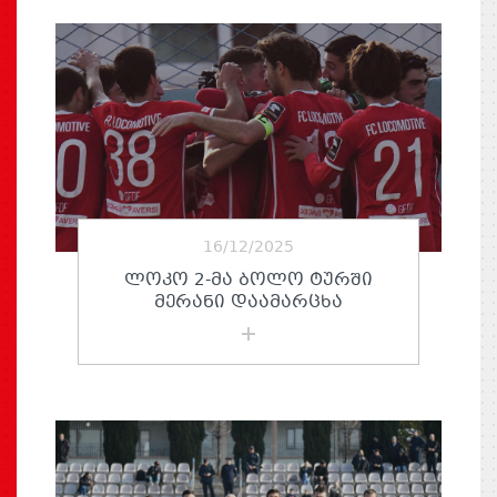
16/12/2025
ᲚᲝᲙᲝ 2-ᲛᲐ ᲑᲝᲚᲝ ᲢᲣᲠᲨᲘ
ᲛᲔᲠᲐᲜᲘ ᲓᲐᲐᲛᲐᲠᲪᲮᲐ