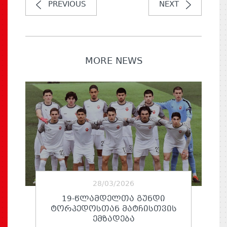
PREVIOUS
NEXT
MORE NEWS
28/03/2026
19-ᲬᲚᲐᲛᲓᲔᲚᲗᲐ ᲒᲣᲜᲓᲘ
ᲢᲝᲠᲞᲔᲓᲝᲡᲗᲐᲜ ᲛᲐᲢᲩᲘᲡᲗᲕᲘᲡ
ᲔᲛᲖᲐᲓᲔᲑᲐ