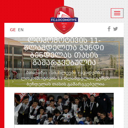
GE
EN
ᲚᲝᲙᲝᲛᲝᲢᲘᲕᲘᲡ 11-
ᲬᲚᲐᲛᲓᲔᲚᲗᲐ ᲒᲣᲜᲓᲘ
ᲑᲔᲜᲓᲔᲚᲐᲡ ᲗᲐᲡᲘᲡ
ᲒᲐᲛᲐᲠᲯᲕᲔᲑᲣᲚᲘᲐ
მთავარი
სიახლეები
აკადემია
ლოკომოტივის 11-წლამდელთა გუნდი
ბენდელას თასის გამარჯვებულია