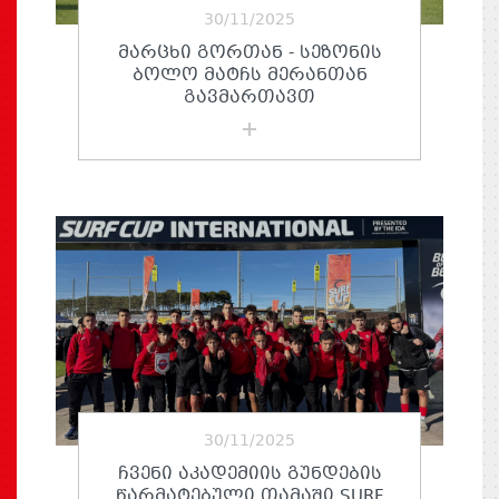
30/11/2025
ᲛᲐᲠᲪᲮᲘ ᲒᲝᲠᲗᲐᲜ - ᲡᲔᲖᲝᲜᲘᲡ
ᲑᲝᲚᲝ ᲛᲐᲢᲩᲡ ᲛᲔᲠᲐᲜᲗᲐᲜ
ᲒᲐᲕᲛᲐᲠᲗᲐᲕᲗ
30/11/2025
ᲩᲕᲔᲜᲘ ᲐᲙᲐᲓᲔᲛᲘᲘᲡ ᲒᲣᲜᲓᲔᲑᲘᲡ
ᲬᲐᲠᲛᲐᲢᲔᲑᲣᲚᲘ ᲗᲐᲛᲐᲨᲘ SURF