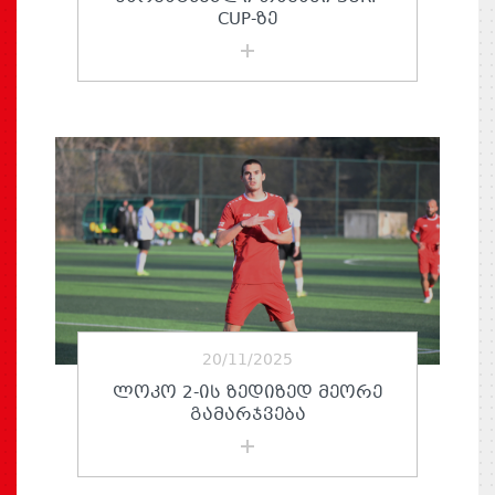
CUP-ᲖᲔ
20/11/2025
ᲚᲝᲙᲝ 2-ᲘᲡ ᲖᲔᲓᲘᲖᲔᲓ ᲛᲔᲝᲠᲔ
ᲒᲐᲛᲐᲠᲯᲕᲔᲑᲐ