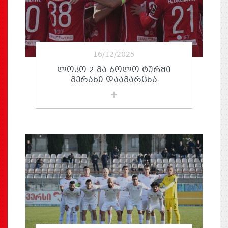
16/12/2025
ᲚᲝᲙᲝ 2-ᲛᲐ ᲑᲝᲚᲝ ᲢᲣᲠᲨᲘ
ᲛᲔᲠᲐᲜᲘ ᲓᲐᲐᲛᲐᲠᲪᲮᲐ