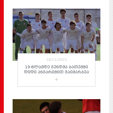
18/11/2025
19-ᲬᲚᲐᲛᲓᲔ ᲒᲣᲜᲓᲛᲐ ᲑᲐᲗᲣᲛᲨᲘ
ᲓᲘᲓᲘ ᲐᲜᲒᲐᲠᲘᲨᲘᲗ ᲒᲐᲘᲛᲐᲠᲯᲕᲐ