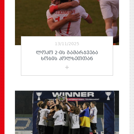
13/11/2025
ᲚᲝᲙᲝ 2-ᲘᲡ ᲒᲐᲛᲐᲠᲯᲕᲔᲑᲐ
ᲮᲝᲑᲘᲡ ᲙᲝᲚᲮᲔᲗᲗᲐᲜ