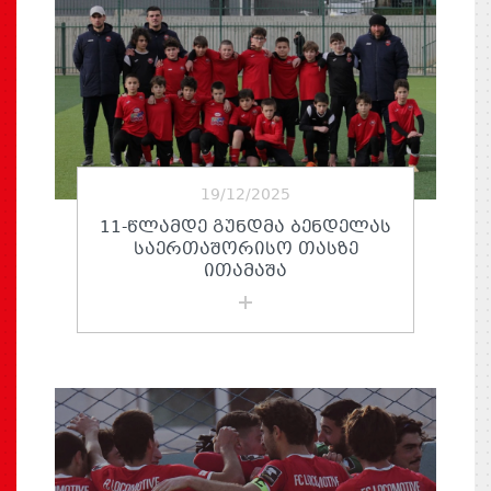
19/12/2025
11-ᲬᲚᲐᲛᲓᲔ ᲒᲣᲜᲓᲛᲐ ᲑᲔᲜᲓᲔᲚᲐᲡ
ᲡᲐᲔᲠᲗᲐᲨᲝᲠᲘᲡᲝ ᲗᲐᲡᲖᲔ
ᲘᲗᲐᲛᲐᲨᲐ