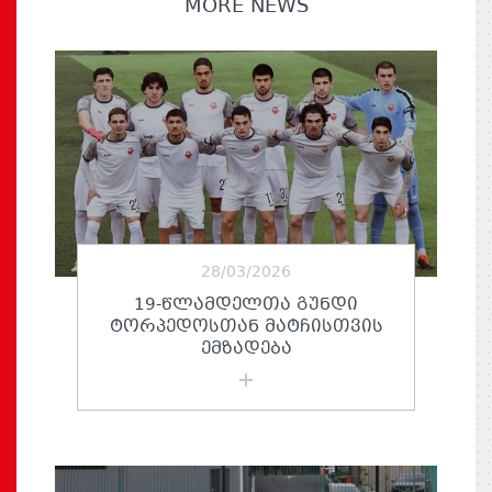
MORE NEWS
28/03/2026
19-ᲬᲚᲐᲛᲓᲔᲚᲗᲐ ᲒᲣᲜᲓᲘ
ᲢᲝᲠᲞᲔᲓᲝᲡᲗᲐᲜ ᲛᲐᲢᲩᲘᲡᲗᲕᲘᲡ
ᲔᲛᲖᲐᲓᲔᲑᲐ