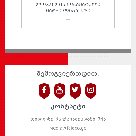
ᲚᲝᲙᲝ 2-ᲘᲡ ᲓᲠᲐᲛᲐᲢᲣᲚᲘ
ᲛᲐᲢᲩᲘ ᲚᲘᲒᲐ 3-ᲨᲘ
შემოგვიერთდით:
კონტაქტი
თბილისი, ჭავჭავაძის გამზ. 74ა
Media@fcloco.ge