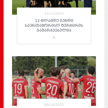
11/11/2025
12-ᲬᲚᲐᲛᲓᲔ ᲒᲣᲜᲓᲘ
ᲡᲐᲔᲠᲗᲐᲨᲝᲠᲘᲡᲝ ᲢᲣᲠᲜᲘᲠᲘᲡ
ᲒᲐᲛᲐᲠᲯᲕᲔᲑᲣᲚᲘᲐ
09/10/2025