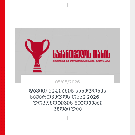
05/05/2026
ᲓᲐᲕᲘᲗ ᲧᲘᲤᲘᲐᲜᲘᲡ ᲡᲐᲮᲔᲚᲝᲑᲘᲡ
ᲡᲐᲥᲐᲠᲗᲕᲔᲚᲝᲡ ᲗᲐᲡᲘ 2026 —
ᲚᲝᲙᲝᲛᲝᲢᲘᲕᲘᲡ ᲛᲔᲢᲝᲥᲔᲔᲑᲘ
ᲪᲜᲝᲑᲘᲚᲘᲐ