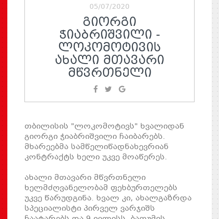
05/07/2020
ᲒᲘᲝᲠᲒᲘ
ᲭᲘᲐᲑᲠᲘᲨᲕᲘᲚᲘ -
ᲚᲝᲙᲝᲛᲝᲢᲘᲕᲘᲡ
ᲐᲮᲐᲚᲘ ᲛᲗᲐᲕᲐᲠᲘ
ᲛᲬᲕᲠᲗᲜᲔᲚᲘ
თბილისის "ლოკომოტივს" ხვალიდან
გიორგი ჭიაბრიშვილი ჩაიბარებს.
მხარეებმა სამწელიწადნახევრიან
კონტრაქტს ხელი უკვე მოაწერეს.
ახალი მთავარი მწვრთნელი
ხელმძღვანელობამ ფეხბურთელებს
უკვე წარუდგინა. ხვალ კი, ახალგაზრდა
სპეციალისტი პირველ ვარჯიშს
ჩაატარებს და 9 ივლისს, ბათუმის