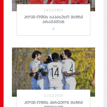
14/12/2025
ᲞᲚᲔᲘ-ᲝᲤᲘᲡ ᲡᲐᲞᲐᲡᲣᲮᲝ ᲛᲐᲢᲩᲘ
ᲐᲠᲐᲒᲕᲗᲐᲜ
11/12/2025
ᲞᲚᲔᲘ-ᲝᲤᲘᲡ ᲞᲘᲠᲕᲔᲚᲘ ᲛᲐᲢᲩᲘ