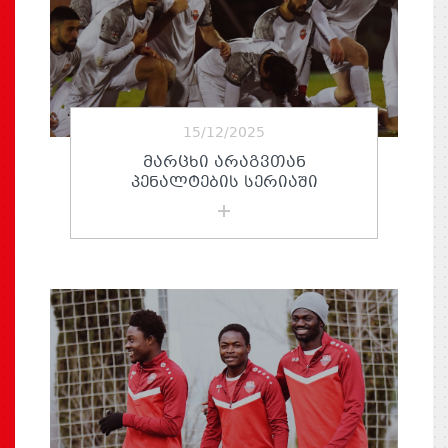
15/12/2025
ᲛᲐᲠᲪᲮᲘ ᲐᲠᲐᲒᲕᲗᲐᲜ
ᲞᲔᲜᲐᲚᲢᲔᲑᲘᲡ ᲡᲔᲠᲘᲐᲨᲘ