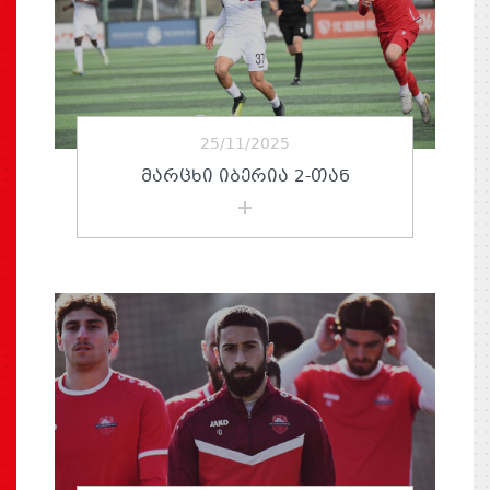
25/11/2025
ᲛᲐᲠᲪᲮᲘ ᲘᲑᲔᲠᲘᲐ 2-ᲗᲐᲜ