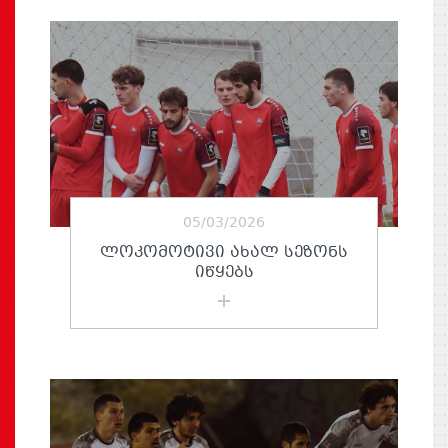
05/03/2026
ᲚᲝᲙᲝᲛᲝᲢᲘᲕᲘ ᲐᲮᲐᲚ ᲡᲔᲖᲝᲜᲡ
ᲘᲬᲧᲔᲑᲡ