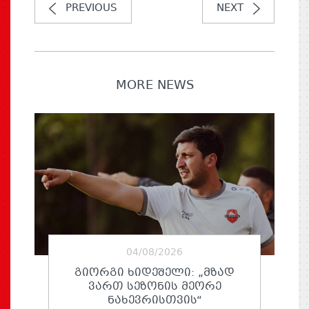
PREVIOUS
NEXT
MORE NEWS
04/08/2026
ᲒᲘᲝᲠᲒᲘ ᲮᲘᲓᲔᲨᲔᲚᲘ: „ᲛᲖᲐᲓ
ᲕᲐᲠᲗ ᲡᲔᲖᲝᲜᲘᲡ ᲛᲔᲝᲠᲔ
ᲜᲐᲮᲔᲕᲠᲘᲡᲗᲕᲘᲡ“