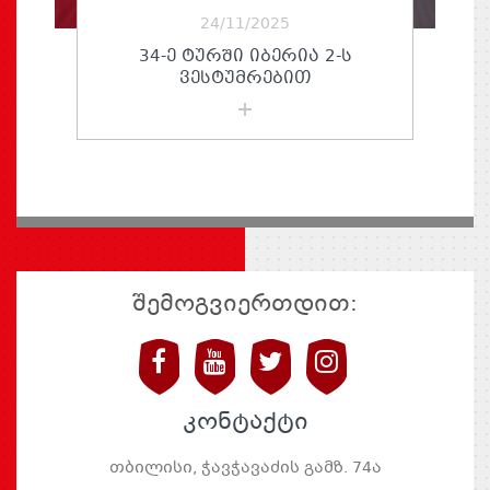
24/11/2025
34-Ე ᲢᲣᲠᲨᲘ ᲘᲑᲔᲠᲘᲐ 2-Ს
ᲕᲔᲡᲢᲣᲛᲠᲔᲑᲘᲗ
შემოგვიერთდით:
კონტაქტი
თბილისი, ჭავჭავაძის გამზ. 74ა