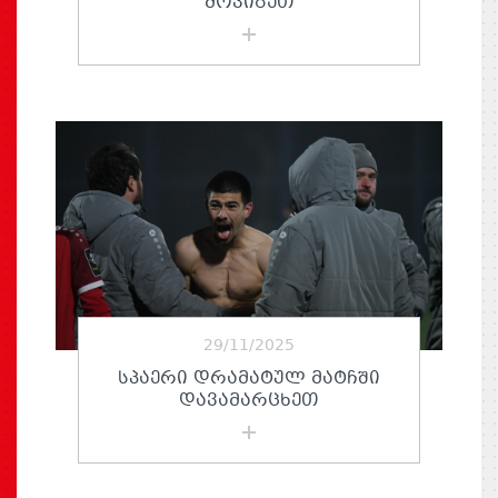
ᲛᲝᲕᲘᲒᲔᲗ
29/11/2025
ᲡᲞᲐᲔᲠᲘ ᲓᲠᲐᲛᲐᲢᲣᲚ ᲛᲐᲢᲩᲨᲘ
ᲓᲐᲕᲐᲛᲐᲠᲪᲮᲔᲗ