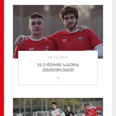
28/11/2025
35-Ე ᲢᲣᲠᲨᲘ ᲡᲞᲐᲔᲠᲡ
ᲕᲔᲡᲢᲣᲛᲠᲔᲑᲘᲗ