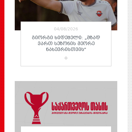
04/08/2026
ᲒᲘᲝᲠᲒᲘ ᲮᲘᲓᲔᲨᲔᲚᲘ: „ᲛᲖᲐᲓ
ᲕᲐᲠᲗ ᲡᲔᲖᲝᲜᲘᲡ ᲛᲔᲝᲠᲔ
ᲜᲐᲮᲔᲕᲠᲘᲡᲗᲕᲘᲡ“