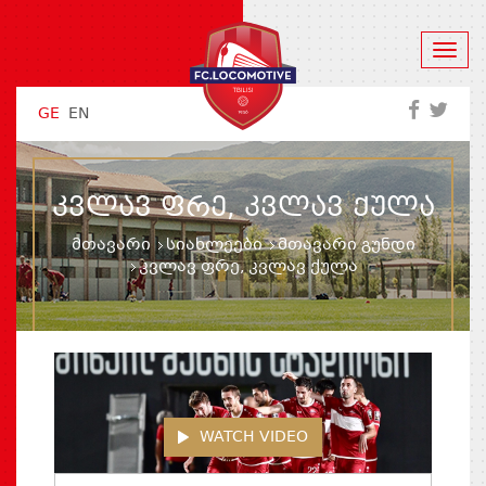
GE
EN
ᲙᲕᲚᲐᲕ ᲤᲠᲔ, ᲙᲕᲚᲐᲕ ᲥᲣᲚᲐ
მთავარი
სიახლეები
მთავარი გუნდი
კვლავ ფრე, კვლავ ქულა
WATCH VIDEO