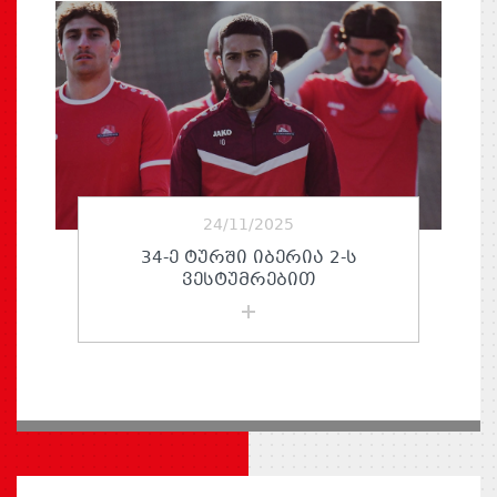
24/11/2025
34-Ე ᲢᲣᲠᲨᲘ ᲘᲑᲔᲠᲘᲐ 2-Ს
ᲕᲔᲡᲢᲣᲛᲠᲔᲑᲘᲗ