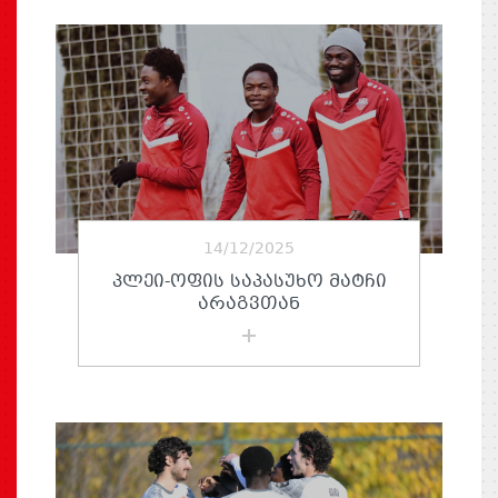
14/12/2025
ᲞᲚᲔᲘ-ᲝᲤᲘᲡ ᲡᲐᲞᲐᲡᲣᲮᲝ ᲛᲐᲢᲩᲘ
ᲐᲠᲐᲒᲕᲗᲐᲜ