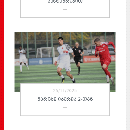
ᲕᲔᲡᲢᲣᲛᲠᲔᲑᲘᲗ
25/11/2025
ᲛᲐᲠᲪᲮᲘ ᲘᲑᲔᲠᲘᲐ 2-ᲗᲐᲜ