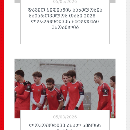
05/05/2026
ᲓᲐᲕᲘᲗ ᲧᲘᲤᲘᲐᲜᲘᲡ ᲡᲐᲮᲔᲚᲝᲑᲘᲡ
ᲡᲐᲥᲐᲠᲗᲕᲔᲚᲝᲡ ᲗᲐᲡᲘ 2026 —
ᲚᲝᲙᲝᲛᲝᲢᲘᲕᲘᲡ ᲛᲔᲢᲝᲥᲔᲔᲑᲘ
ᲪᲜᲝᲑᲘᲚᲘᲐ
05/03/2026
ᲚᲝᲙᲝᲛᲝᲢᲘᲕᲘ ᲐᲮᲐᲚ ᲡᲔᲖᲝᲜᲡ