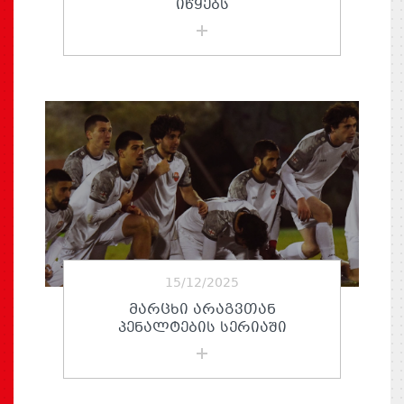
ᲘᲬᲧᲔᲑᲡ
15/12/2025
ᲛᲐᲠᲪᲮᲘ ᲐᲠᲐᲒᲕᲗᲐᲜ
ᲞᲔᲜᲐᲚᲢᲔᲑᲘᲡ ᲡᲔᲠᲘᲐᲨᲘ