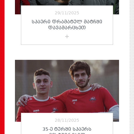
29/11/2025
ᲡᲞᲐᲔᲠᲘ ᲓᲠᲐᲛᲐᲢᲣᲚ ᲛᲐᲢᲩᲨᲘ
ᲓᲐᲕᲐᲛᲐᲠᲪᲮᲔᲗ
28/11/2025
35-Ე ᲢᲣᲠᲨᲘ ᲡᲞᲐᲔᲠᲡ