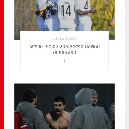
11/12/2025
ᲞᲚᲔᲘ-ᲝᲤᲘᲡ ᲞᲘᲠᲕᲔᲚᲘ ᲛᲐᲢᲩᲘ
ᲛᲝᲕᲘᲒᲔᲗ