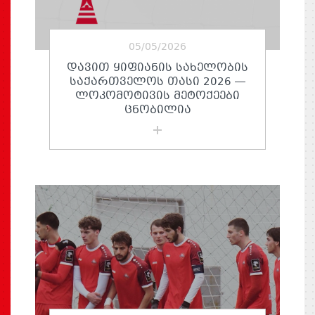
05/05/2026
ᲓᲐᲕᲘᲗ ᲧᲘᲤᲘᲐᲜᲘᲡ ᲡᲐᲮᲔᲚᲝᲑᲘᲡ
ᲡᲐᲥᲐᲠᲗᲕᲔᲚᲝᲡ ᲗᲐᲡᲘ 2026 —
ᲚᲝᲙᲝᲛᲝᲢᲘᲕᲘᲡ ᲛᲔᲢᲝᲥᲔᲔᲑᲘ
ᲪᲜᲝᲑᲘᲚᲘᲐ