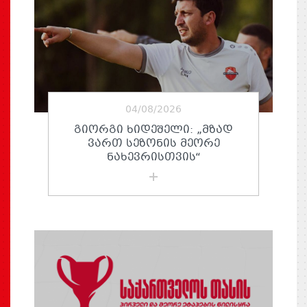
04/08/2026
ᲒᲘᲝᲠᲒᲘ ᲮᲘᲓᲔᲨᲔᲚᲘ: „ᲛᲖᲐᲓ
ᲕᲐᲠᲗ ᲡᲔᲖᲝᲜᲘᲡ ᲛᲔᲝᲠᲔ
ᲜᲐᲮᲔᲕᲠᲘᲡᲗᲕᲘᲡ“