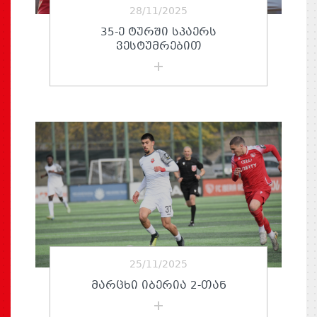
28/11/2025
35-Ე ᲢᲣᲠᲨᲘ ᲡᲞᲐᲔᲠᲡ
ᲕᲔᲡᲢᲣᲛᲠᲔᲑᲘᲗ
25/11/2025
ᲛᲐᲠᲪᲮᲘ ᲘᲑᲔᲠᲘᲐ 2-ᲗᲐᲜ