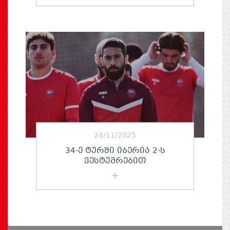
24/11/2025
34-Ე ᲢᲣᲠᲨᲘ ᲘᲑᲔᲠᲘᲐ 2-Ს
ᲕᲔᲡᲢᲣᲛᲠᲔᲑᲘᲗ