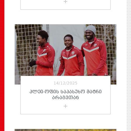
14/12/2025
ᲞᲚᲔᲘ-ᲝᲤᲘᲡ ᲡᲐᲞᲐᲡᲣᲮᲝ ᲛᲐᲢᲩᲘ
ᲐᲠᲐᲒᲕᲗᲐᲜ