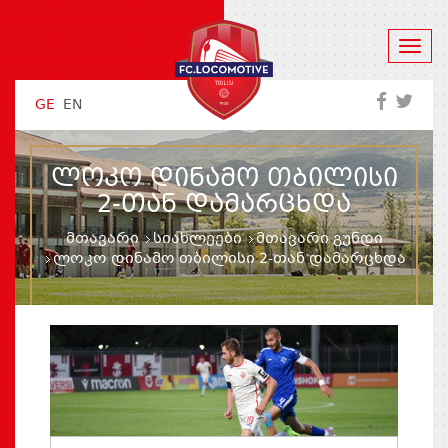
GE
EN
ᲚᲝᲙᲝ ᲓᲘᲜᲐᲛᲝ ᲗᲑᲘᲚᲘᲡᲘ
2-ᲗᲐᲜ ᲓᲐᲛᲐᲠᲪᲮᲓᲐ
მთავარი
სიახლეები
მთავარი გუნდი
ლოკო დინამო თბილისი 2-თან დამარცხდა