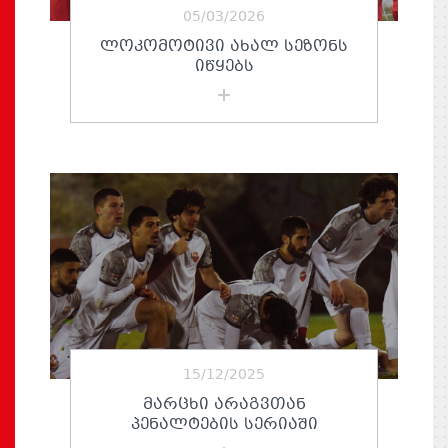
05/03/2026
ᲚᲝᲙᲝᲛᲝᲢᲘᲕᲘ ᲐᲮᲐᲚ ᲡᲔᲖᲝᲜᲡ
ᲘᲬᲧᲔᲑᲡ
15/12/2025
ᲛᲐᲠᲪᲮᲘ ᲐᲠᲐᲒᲕᲗᲐᲜ
ᲞᲔᲜᲐᲚᲢᲔᲑᲘᲡ ᲡᲔᲠᲘᲐᲨᲘ