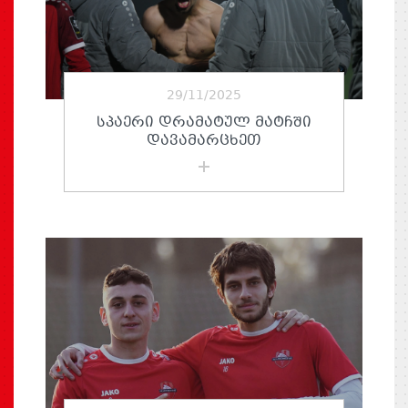
29/11/2025
ᲡᲞᲐᲔᲠᲘ ᲓᲠᲐᲛᲐᲢᲣᲚ ᲛᲐᲢᲩᲨᲘ
ᲓᲐᲕᲐᲛᲐᲠᲪᲮᲔᲗ