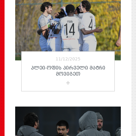
11/12/2025
ᲞᲚᲔᲘ-ᲝᲤᲘᲡ ᲞᲘᲠᲕᲔᲚᲘ ᲛᲐᲢᲩᲘ
ᲛᲝᲕᲘᲒᲔᲗ