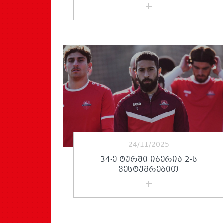
24/11/2025
34-Ე ᲢᲣᲠᲨᲘ ᲘᲑᲔᲠᲘᲐ 2-Ს
ᲕᲔᲡᲢᲣᲛᲠᲔᲑᲘᲗ