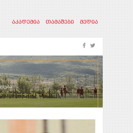
ᲐᲙᲐᲓᲔᲛᲘᲐ
ᲗᲐᲛᲐᲨᲔᲑᲘ
ᲛᲔᲓᲘᲐ
ვდება