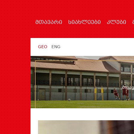
ᲛᲗᲐᲕᲐᲠᲘ
ᲡᲘᲐᲮᲚᲔᲔᲑᲘ
ᲙᲚᲣᲑᲘ
GEO
ENG
მთა