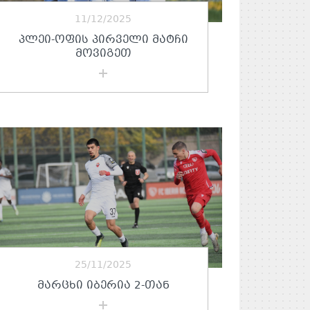
11/12/2025
ᲞᲚᲔᲘ-ᲝᲤᲘᲡ ᲞᲘᲠᲕᲔᲚᲘ ᲛᲐᲢᲩᲘ
ᲛᲝᲕᲘᲒᲔᲗ
25/11/2025
ᲛᲐᲠᲪᲮᲘ ᲘᲑᲔᲠᲘᲐ 2-ᲗᲐᲜ