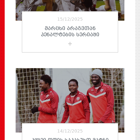
15/12/2025
ᲛᲐᲠᲪᲮᲘ ᲐᲠᲐᲒᲕᲗᲐᲜ
ᲞᲔᲜᲐᲚᲢᲔᲑᲘᲡ ᲡᲔᲠᲘᲐᲨᲘ
14/12/2025