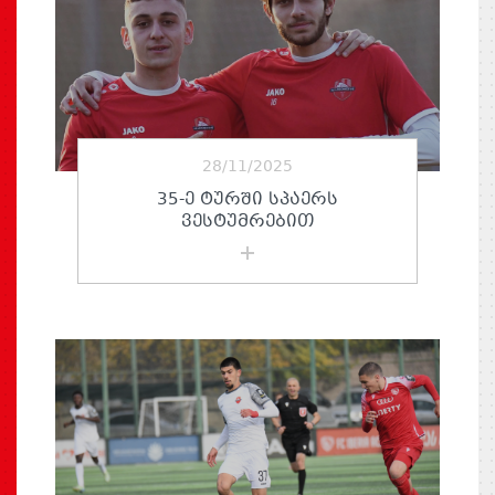
28/11/2025
35-Ე ᲢᲣᲠᲨᲘ ᲡᲞᲐᲔᲠᲡ
ᲕᲔᲡᲢᲣᲛᲠᲔᲑᲘᲗ