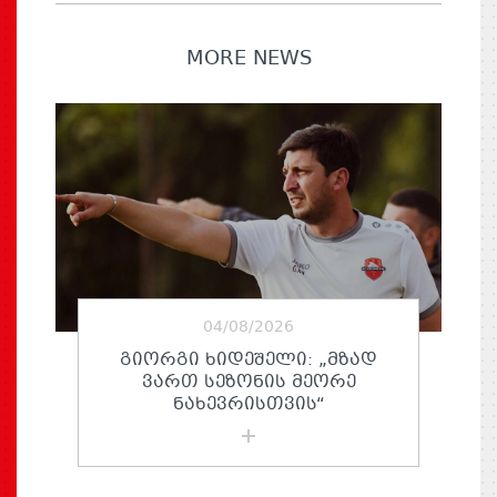
MORE NEWS
04/08/2026
ᲒᲘᲝᲠᲒᲘ ᲮᲘᲓᲔᲨᲔᲚᲘ: „ᲛᲖᲐᲓ
ᲕᲐᲠᲗ ᲡᲔᲖᲝᲜᲘᲡ ᲛᲔᲝᲠᲔ
ᲜᲐᲮᲔᲕᲠᲘᲡᲗᲕᲘᲡ“