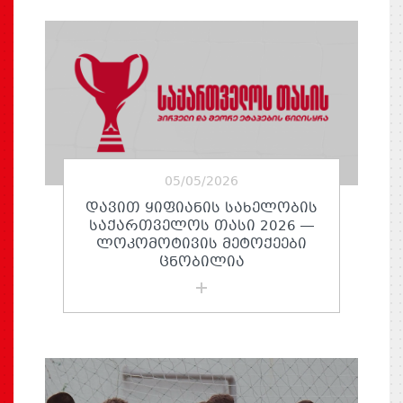
05/05/2026
ᲓᲐᲕᲘᲗ ᲧᲘᲤᲘᲐᲜᲘᲡ ᲡᲐᲮᲔᲚᲝᲑᲘᲡ
ᲡᲐᲥᲐᲠᲗᲕᲔᲚᲝᲡ ᲗᲐᲡᲘ 2026 —
ᲚᲝᲙᲝᲛᲝᲢᲘᲕᲘᲡ ᲛᲔᲢᲝᲥᲔᲔᲑᲘ
ᲪᲜᲝᲑᲘᲚᲘᲐ