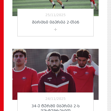
25/11/2025
ᲛᲐᲠᲪᲮᲘ ᲘᲑᲔᲠᲘᲐ 2-ᲗᲐᲜ
24/11/2025
34-Ე ᲢᲣᲠᲨᲘ ᲘᲑᲔᲠᲘᲐ 2-Ს