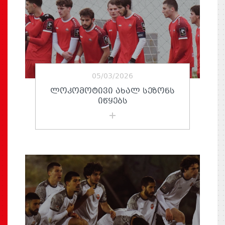
05/03/2026
ᲚᲝᲙᲝᲛᲝᲢᲘᲕᲘ ᲐᲮᲐᲚ ᲡᲔᲖᲝᲜᲡ
ᲘᲬᲧᲔᲑᲡ