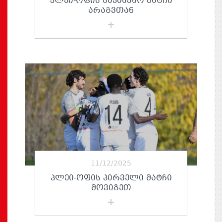
ᲞᲚᲔᲘ-ᲝᲤᲘᲡ ᲡᲐᲞᲐᲡᲣᲮᲝ ᲛᲐᲢᲩᲘ
ᲐᲠᲐᲒᲕᲗᲐᲜ
11/12/2025
ᲞᲚᲔᲘ-ᲝᲤᲘᲡ ᲞᲘᲠᲕᲔᲚᲘ ᲛᲐᲢᲩᲘ
ᲛᲝᲕᲘᲒᲔᲗ