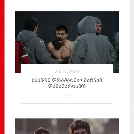
29/11/2025
ᲡᲞᲐᲔᲠᲘ ᲓᲠᲐᲛᲐᲢᲣᲚ ᲛᲐᲢᲩᲨᲘ
ᲓᲐᲕᲐᲛᲐᲠᲪᲮᲔᲗ