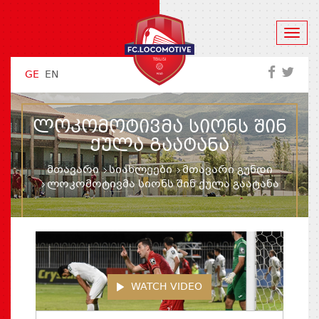
GE
EN
ᲚᲝᲙᲝᲛᲝᲢᲘᲕᲛᲐ ᲡᲘᲝᲜᲡ ᲨᲘᲜ
ᲥᲣᲚᲐ ᲒᲐᲐᲢᲐᲜᲐ
მთავარი
სიახლეები
მთავარი გუნდი
ლოკომოტივმა სიონს შინ ქულა გაატანა
WATCH VIDEO