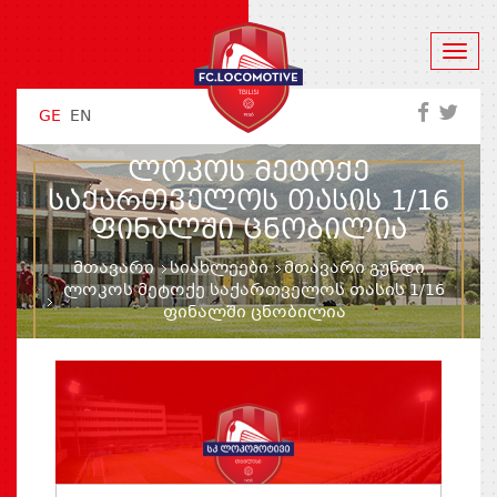
GE
EN
ᲚᲝᲙᲝᲡ ᲛᲔᲢᲝᲥᲔ
ᲡᲐᲥᲐᲠᲗᲕᲔᲚᲝᲡ ᲗᲐᲡᲘᲡ 1/16
ᲤᲘᲜᲐᲚᲨᲘ ᲪᲜᲝᲑᲘᲚᲘᲐ
მთავარი
სიახლეები
მთავარი გუნდი
ლოკოს მეტოქე საქართველოს თასის 1/16
ფინალში ცნობილია