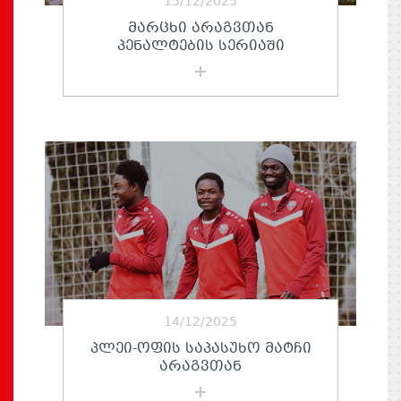
15/12/2025
ᲛᲐᲠᲪᲮᲘ ᲐᲠᲐᲒᲕᲗᲐᲜ
ᲞᲔᲜᲐᲚᲢᲔᲑᲘᲡ ᲡᲔᲠᲘᲐᲨᲘ
14/12/2025
ᲞᲚᲔᲘ-ᲝᲤᲘᲡ ᲡᲐᲞᲐᲡᲣᲮᲝ ᲛᲐᲢᲩᲘ
ᲐᲠᲐᲒᲕᲗᲐᲜ