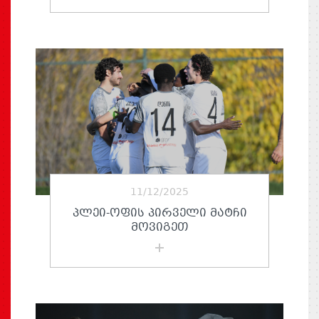
11/12/2025
ᲞᲚᲔᲘ-ᲝᲤᲘᲡ ᲞᲘᲠᲕᲔᲚᲘ ᲛᲐᲢᲩᲘ
ᲛᲝᲕᲘᲒᲔᲗ