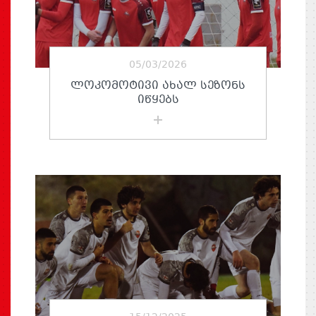
05/03/2026
ᲚᲝᲙᲝᲛᲝᲢᲘᲕᲘ ᲐᲮᲐᲚ ᲡᲔᲖᲝᲜᲡ
ᲘᲬᲧᲔᲑᲡ