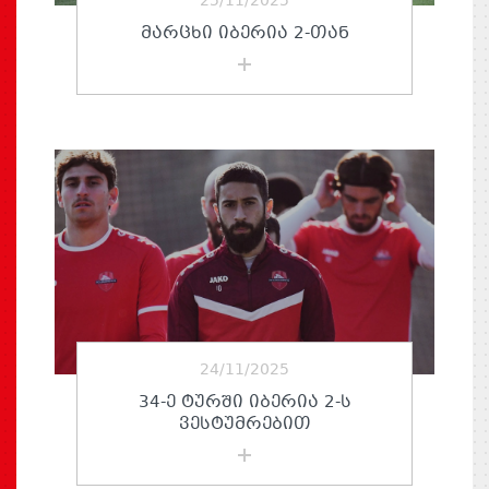
25/11/2025
ᲛᲐᲠᲪᲮᲘ ᲘᲑᲔᲠᲘᲐ 2-ᲗᲐᲜ
24/11/2025
34-Ე ᲢᲣᲠᲨᲘ ᲘᲑᲔᲠᲘᲐ 2-Ს
ᲕᲔᲡᲢᲣᲛᲠᲔᲑᲘᲗ