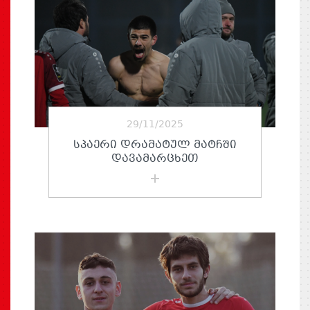
29/11/2025
ᲡᲞᲐᲔᲠᲘ ᲓᲠᲐᲛᲐᲢᲣᲚ ᲛᲐᲢᲩᲨᲘ
ᲓᲐᲕᲐᲛᲐᲠᲪᲮᲔᲗ