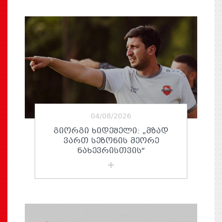
04/08/2026
ᲒᲘᲝᲠᲒᲘ ᲮᲘᲓᲔᲨᲔᲚᲘ: „ᲛᲖᲐᲓ
ᲕᲐᲠᲗ ᲡᲔᲖᲝᲜᲘᲡ ᲛᲔᲝᲠᲔ
ᲜᲐᲮᲔᲕᲠᲘᲡᲗᲕᲘᲡ“