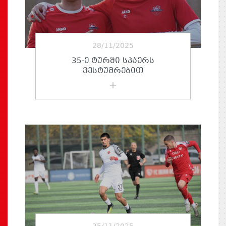
28/11/2025
35-Ე ᲢᲣᲠᲨᲘ ᲡᲞᲐᲔᲠᲡ
ᲕᲔᲡᲢᲣᲛᲠᲔᲑᲘᲗ