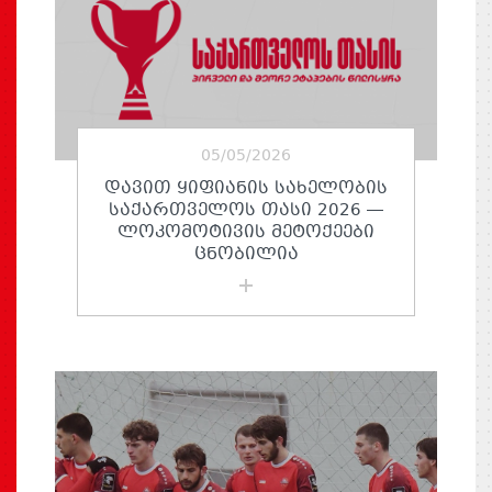
05/05/2026
ᲓᲐᲕᲘᲗ ᲧᲘᲤᲘᲐᲜᲘᲡ ᲡᲐᲮᲔᲚᲝᲑᲘᲡ
ᲡᲐᲥᲐᲠᲗᲕᲔᲚᲝᲡ ᲗᲐᲡᲘ 2026 —
ᲚᲝᲙᲝᲛᲝᲢᲘᲕᲘᲡ ᲛᲔᲢᲝᲥᲔᲔᲑᲘ
ᲪᲜᲝᲑᲘᲚᲘᲐ