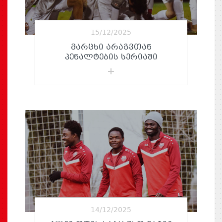
15/12/2025
ᲛᲐᲠᲪᲮᲘ ᲐᲠᲐᲒᲕᲗᲐᲜ
ᲞᲔᲜᲐᲚᲢᲔᲑᲘᲡ ᲡᲔᲠᲘᲐᲨᲘ
14/12/2025