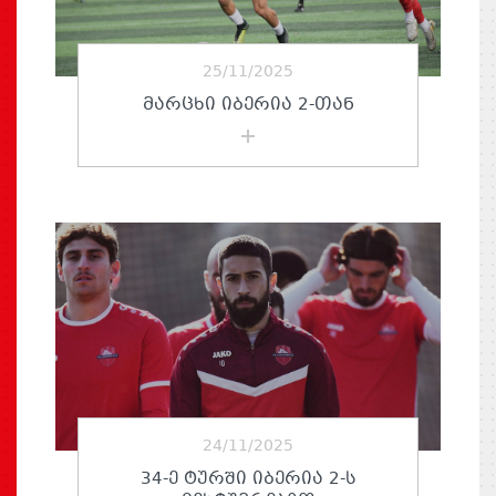
25/11/2025
ᲛᲐᲠᲪᲮᲘ ᲘᲑᲔᲠᲘᲐ 2-ᲗᲐᲜ
24/11/2025
34-Ე ᲢᲣᲠᲨᲘ ᲘᲑᲔᲠᲘᲐ 2-Ს