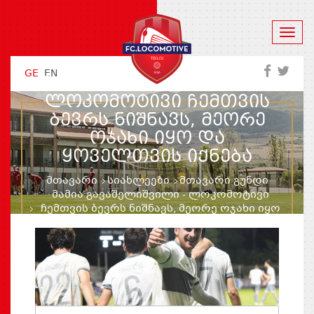
GE
EN
ᲛᲐᲛᲘᲐ ᲒᲐᲕᲐᲨᲔᲚᲘᲨᲕᲘᲚᲘ -
ᲚᲝᲙᲝᲛᲝᲢᲘᲕᲘ ᲩᲔᲛᲗᲕᲘᲡ
ᲑᲔᲕᲠᲡ ᲜᲘᲨᲜᲐᲕᲡ, ᲛᲔᲝᲠᲔ
ᲝᲯᲐᲮᲘ ᲘᲧᲝ ᲓᲐ
ᲧᲝᲕᲔᲚᲗᲕᲘᲡ ᲘᲥᲜᲔᲑᲐ
მთავარი
სიახლეები
მთავარი გუნდი
მამია გავაშელიშვილი - ლოკომოტივი
ჩემთვის ბევრს ნიშნავს, მეორე ოჯახი იყო
და ყოველთვის იქნება