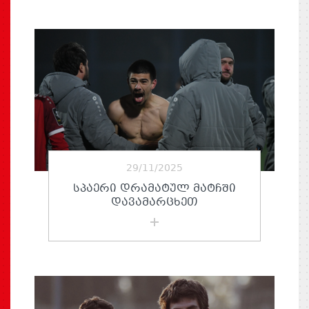
29/11/2025
ᲡᲞᲐᲔᲠᲘ ᲓᲠᲐᲛᲐᲢᲣᲚ ᲛᲐᲢᲩᲨᲘ
ᲓᲐᲕᲐᲛᲐᲠᲪᲮᲔᲗ