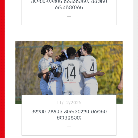
ᲞᲚᲔᲘ-ᲝᲤᲘᲡ ᲡᲐᲞᲐᲡᲣᲮᲝ ᲛᲐᲢᲩᲘ
ᲐᲠᲐᲒᲕᲗᲐᲜ
11/12/2025
ᲞᲚᲔᲘ-ᲝᲤᲘᲡ ᲞᲘᲠᲕᲔᲚᲘ ᲛᲐᲢᲩᲘ
ᲛᲝᲕᲘᲒᲔᲗ