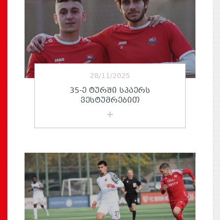
28/11/2025
35-Ე ᲢᲣᲠᲨᲘ ᲡᲞᲐᲔᲠᲡ
ᲕᲔᲡᲢᲣᲛᲠᲔᲑᲘᲗ