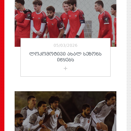
05/03/2026
ᲚᲝᲙᲝᲛᲝᲢᲘᲕᲘ ᲐᲮᲐᲚ ᲡᲔᲖᲝᲜᲡ
ᲘᲬᲧᲔᲑᲡ