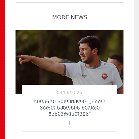
MORE NEWS
04/08/2026
ᲒᲘᲝᲠᲒᲘ ᲮᲘᲓᲔᲨᲔᲚᲘ: „ᲛᲖᲐᲓ
ᲕᲐᲠᲗ ᲡᲔᲖᲝᲜᲘᲡ ᲛᲔᲝᲠᲔ
ᲜᲐᲮᲔᲕᲠᲘᲡᲗᲕᲘᲡ“