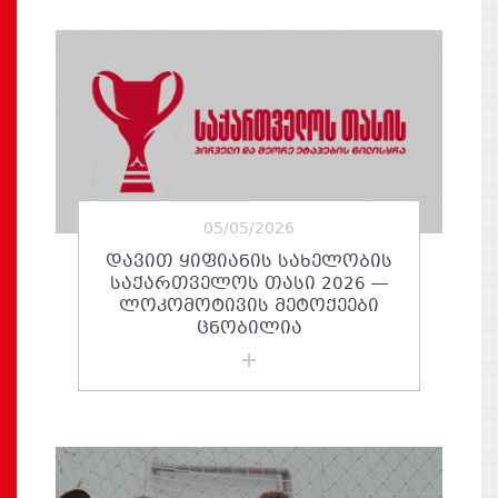
05/05/2026
ᲓᲐᲕᲘᲗ ᲧᲘᲤᲘᲐᲜᲘᲡ ᲡᲐᲮᲔᲚᲝᲑᲘᲡ
ᲡᲐᲥᲐᲠᲗᲕᲔᲚᲝᲡ ᲗᲐᲡᲘ 2026 —
ᲚᲝᲙᲝᲛᲝᲢᲘᲕᲘᲡ ᲛᲔᲢᲝᲥᲔᲔᲑᲘ
ᲪᲜᲝᲑᲘᲚᲘᲐ