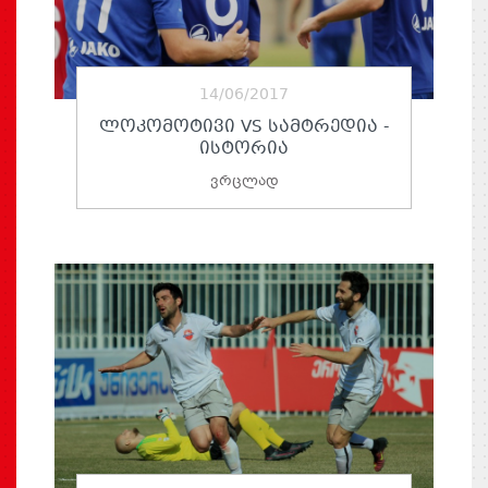
14/06/2017
ᲚᲝᲙᲝᲛᲝᲢᲘᲕᲘ VS ᲡᲐᲛᲢᲠᲔᲓᲘᲐ -
ᲘᲡᲢᲝᲠᲘᲐ
ვრცლად