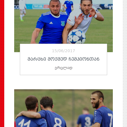
15/06/2017
ᲛᲐᲠᲪᲮᲘ ᲛᲝᲥᲛᲔᲓ ᲩᲔᲛᲞᲘᲝᲜᲗᲐᲜ
ვრცლად