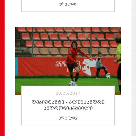
ვრცლად
20/06/2017
ᲓᲔᲑᲘᲣᲢᲐᲜᲢᲘ - ᲐᲚᲔᲥᲡᲐᲜᲓᲠᲔ
ᲐᲜᲓᲠᲝᲜᲘᲙᲐᲨᲕᲘᲚᲘ
ვრცლად