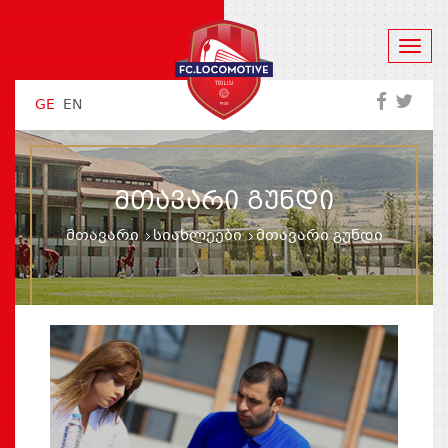
GE
EN
ᲛᲗᲐᲕᲐᲠᲘ ᲒᲣᲜᲓᲘ
მთავარი
სიახლეები
მთავარი გუნდი