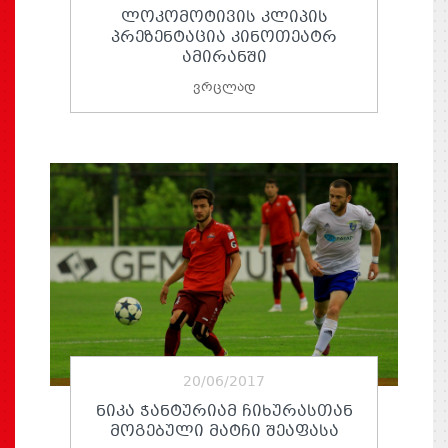
ᲚᲝᲙᲝᲛᲝᲢᲘᲕᲘᲡ ᲙᲚᲘᲞᲘᲡ
ᲞᲠᲔᲖᲔᲜᲢᲐᲪᲘᲐ ᲙᲘᲜᲝᲗᲔᲐᲢᲠ
ᲐᲛᲘᲠᲐᲜᲨᲘ
ვრცლად
20/06/2017
ᲜᲘᲙᲐ ᲭᲐᲜᲢᲣᲠᲘᲐᲛ ᲩᲘᲮᲣᲠᲐᲡᲗᲐᲜ
ᲛᲝᲒᲔᲑᲣᲚᲘ ᲛᲐᲢᲩᲘ ᲨᲔᲐᲤᲐᲡᲐ