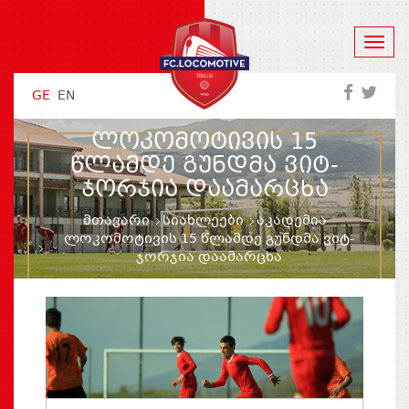
GE
EN
ᲚᲝᲙᲝᲛᲝᲢᲘᲕᲘᲡ 15
ᲬᲚᲐᲛᲓᲔ ᲒᲣᲜᲓᲛᲐ ᲕᲘᲢ-
ᲯᲝᲠᲯᲘᲐ ᲓᲐᲐᲛᲐᲠᲪᲮᲐ
მთავარი
სიახლეები
აკადემია
ლოკომოტივის 15 წლამდე გუნდმა ვიტ-
ჯორჯია დაამარცხა