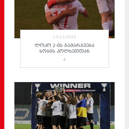
13/11/2025
ᲚᲝᲙᲝ 2-ᲘᲡ ᲒᲐᲛᲐᲠᲯᲕᲔᲑᲐ
ᲮᲝᲑᲘᲡ ᲙᲝᲚᲮᲔᲗᲗᲐᲜ