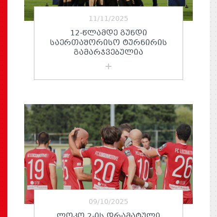
11/11/2025
12-ᲬᲚᲐᲛᲓᲔ ᲒᲣᲜᲓᲘ
ᲡᲐᲔᲠᲗᲐᲨᲝᲠᲘᲡᲝ ᲢᲣᲠᲜᲘᲠᲘᲡ
ᲒᲐᲛᲐᲠᲯᲕᲔᲑᲣᲚᲘᲐ
09/10/2025
ᲚᲝᲙᲝ 2-ᲘᲡ ᲓᲠᲐᲛᲐᲢᲣᲚᲘ