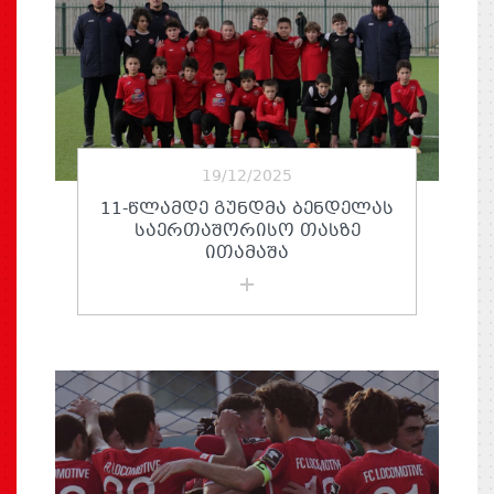
19/12/2025
11-ᲬᲚᲐᲛᲓᲔ ᲒᲣᲜᲓᲛᲐ ᲑᲔᲜᲓᲔᲚᲐᲡ
ᲡᲐᲔᲠᲗᲐᲨᲝᲠᲘᲡᲝ ᲗᲐᲡᲖᲔ
ᲘᲗᲐᲛᲐᲨᲐ