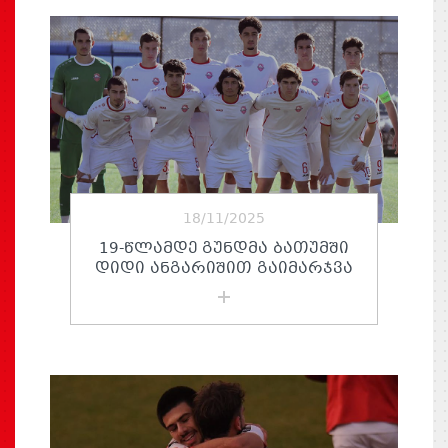
18/11/2025
19-ᲬᲚᲐᲛᲓᲔ ᲒᲣᲜᲓᲛᲐ ᲑᲐᲗᲣᲛᲨᲘ
ᲓᲘᲓᲘ ᲐᲜᲒᲐᲠᲘᲨᲘᲗ ᲒᲐᲘᲛᲐᲠᲯᲕᲐ