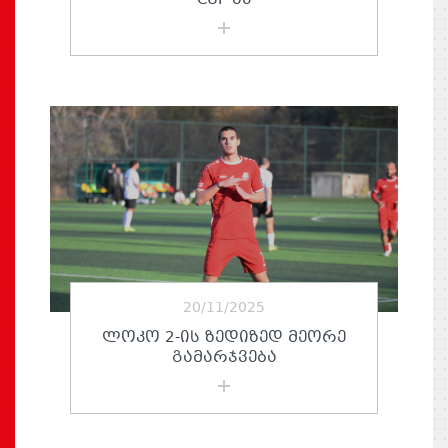
CUP-ᲖᲔ
20/11/2025
ᲚᲝᲙᲝ 2-ᲘᲡ ᲖᲔᲓᲘᲖᲔᲓ ᲛᲔᲝᲠᲔ
ᲒᲐᲛᲐᲠᲯᲕᲔᲑᲐ