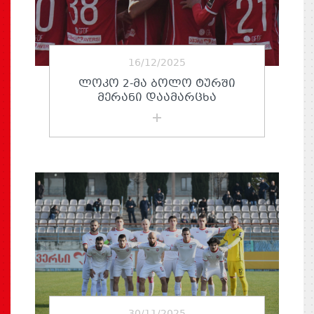
16/12/2025
ᲚᲝᲙᲝ 2-ᲛᲐ ᲑᲝᲚᲝ ᲢᲣᲠᲨᲘ
ᲛᲔᲠᲐᲜᲘ ᲓᲐᲐᲛᲐᲠᲪᲮᲐ