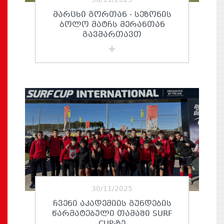
30/11/2025
ᲛᲐᲠᲪᲮᲘ ᲒᲝᲠᲗᲐᲜ - ᲡᲔᲖᲝᲜᲘᲡ
ᲑᲝᲚᲝ ᲛᲐᲢᲩᲡ ᲛᲔᲠᲐᲜᲗᲐᲜ
ᲒᲐᲕᲛᲐᲠᲗᲐᲕᲗ
30/11/2025
ᲩᲕᲔᲜᲘ ᲐᲙᲐᲓᲔᲛᲘᲘᲡ ᲒᲣᲜᲓᲔᲑᲘᲡ
ᲬᲐᲠᲛᲐᲢᲔᲑᲣᲚᲘ ᲗᲐᲛᲐᲨᲘ SURF