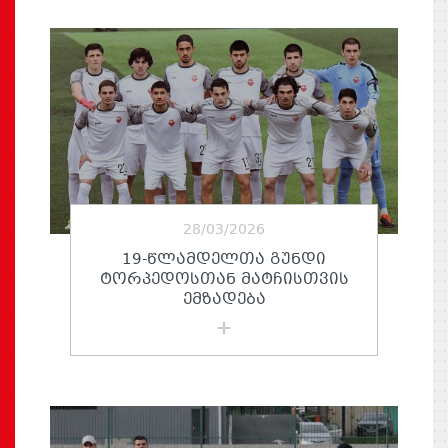
28/03/2026
19-ᲬᲚᲐᲛᲓᲔᲚᲗᲐ ᲒᲣᲜᲓᲘ
ᲢᲝᲠᲞᲔᲓᲝᲡᲗᲐᲜ ᲛᲐᲢᲩᲘᲡᲗᲕᲘᲡ
ᲔᲛᲖᲐᲓᲔᲑᲐ