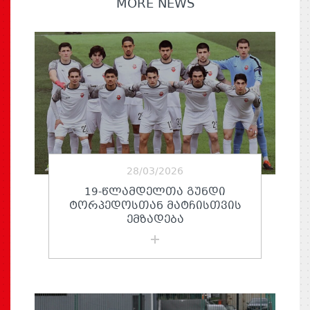
MORE NEWS
28/03/2026
19-ᲬᲚᲐᲛᲓᲔᲚᲗᲐ ᲒᲣᲜᲓᲘ
ᲢᲝᲠᲞᲔᲓᲝᲡᲗᲐᲜ ᲛᲐᲢᲩᲘᲡᲗᲕᲘᲡ
ᲔᲛᲖᲐᲓᲔᲑᲐ