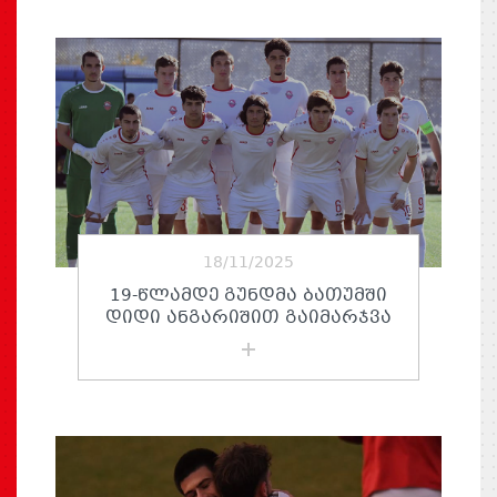
18/11/2025
19-ᲬᲚᲐᲛᲓᲔ ᲒᲣᲜᲓᲛᲐ ᲑᲐᲗᲣᲛᲨᲘ
ᲓᲘᲓᲘ ᲐᲜᲒᲐᲠᲘᲨᲘᲗ ᲒᲐᲘᲛᲐᲠᲯᲕᲐ