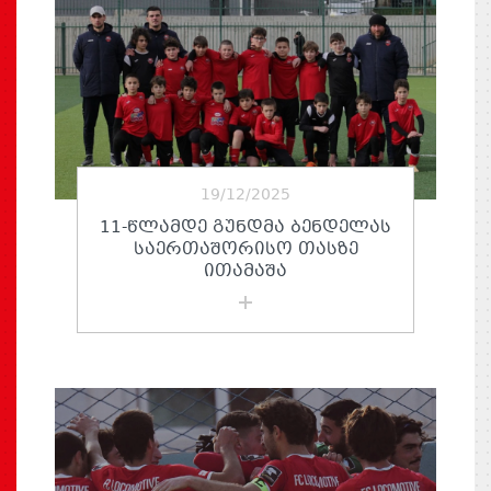
19/12/2025
11-ᲬᲚᲐᲛᲓᲔ ᲒᲣᲜᲓᲛᲐ ᲑᲔᲜᲓᲔᲚᲐᲡ
ᲡᲐᲔᲠᲗᲐᲨᲝᲠᲘᲡᲝ ᲗᲐᲡᲖᲔ
ᲘᲗᲐᲛᲐᲨᲐ