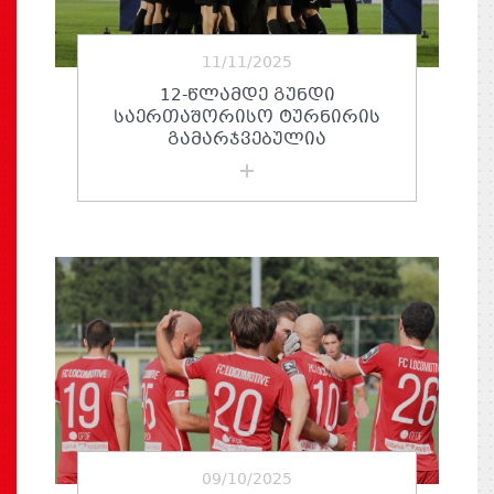
11/11/2025
12-ᲬᲚᲐᲛᲓᲔ ᲒᲣᲜᲓᲘ
ᲡᲐᲔᲠᲗᲐᲨᲝᲠᲘᲡᲝ ᲢᲣᲠᲜᲘᲠᲘᲡ
ᲒᲐᲛᲐᲠᲯᲕᲔᲑᲣᲚᲘᲐ
09/10/2025