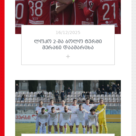
16/12/2025
ᲚᲝᲙᲝ 2-ᲛᲐ ᲑᲝᲚᲝ ᲢᲣᲠᲨᲘ
ᲛᲔᲠᲐᲜᲘ ᲓᲐᲐᲛᲐᲠᲪᲮᲐ