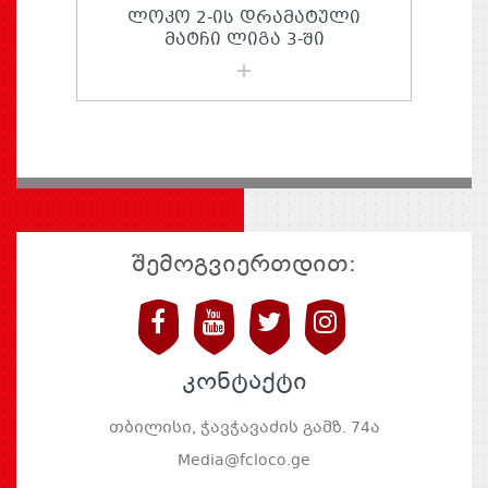
ᲚᲝᲙᲝ 2-ᲘᲡ ᲓᲠᲐᲛᲐᲢᲣᲚᲘ
ᲛᲐᲢᲩᲘ ᲚᲘᲒᲐ 3-ᲨᲘ
შემოგვიერთდით:
კონტაქტი
თბილისი, ჭავჭავაძის გამზ. 74ა
Media@fcloco.ge