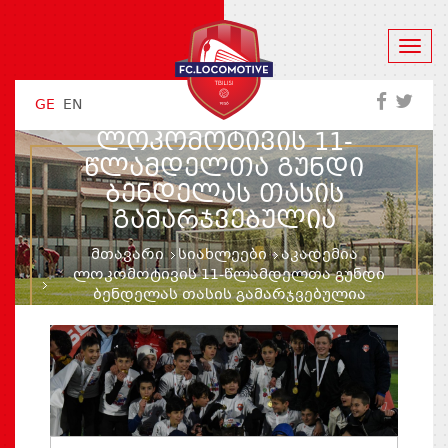
GE
EN
ᲚᲝᲙᲝᲛᲝᲢᲘᲕᲘᲡ 11-
ᲬᲚᲐᲛᲓᲔᲚᲗᲐ ᲒᲣᲜᲓᲘ
ᲑᲔᲜᲓᲔᲚᲐᲡ ᲗᲐᲡᲘᲡ
ᲒᲐᲛᲐᲠᲯᲕᲔᲑᲣᲚᲘᲐ
მთავარი
სიახლეები
აკადემია
ლოკომოტივის 11-წლამდელთა გუნდი
ბენდელას თასის გამარჯვებულია