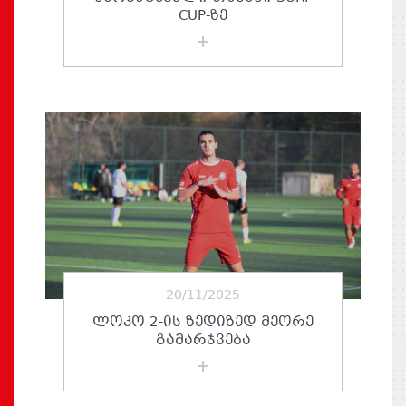
CUP-ᲖᲔ
20/11/2025
ᲚᲝᲙᲝ 2-ᲘᲡ ᲖᲔᲓᲘᲖᲔᲓ ᲛᲔᲝᲠᲔ
ᲒᲐᲛᲐᲠᲯᲕᲔᲑᲐ