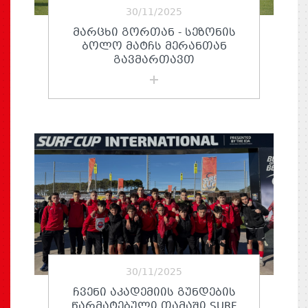
30/11/2025
ᲛᲐᲠᲪᲮᲘ ᲒᲝᲠᲗᲐᲜ - ᲡᲔᲖᲝᲜᲘᲡ
ᲑᲝᲚᲝ ᲛᲐᲢᲩᲡ ᲛᲔᲠᲐᲜᲗᲐᲜ
ᲒᲐᲕᲛᲐᲠᲗᲐᲕᲗ
30/11/2025
ᲩᲕᲔᲜᲘ ᲐᲙᲐᲓᲔᲛᲘᲘᲡ ᲒᲣᲜᲓᲔᲑᲘᲡ
ᲬᲐᲠᲛᲐᲢᲔᲑᲣᲚᲘ ᲗᲐᲛᲐᲨᲘ SURF