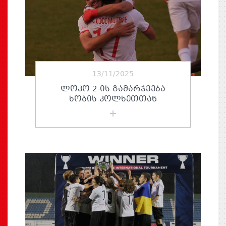
13/11/2025
ᲚᲝᲙᲝ 2-ᲘᲡ ᲒᲐᲛᲐᲠᲯᲕᲔᲑᲐ
ᲮᲝᲑᲘᲡ ᲙᲝᲚᲮᲔᲗᲗᲐᲜ