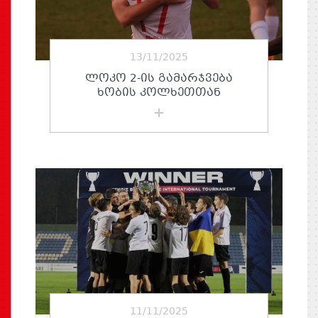
13/11/2025
ᲚᲝᲙᲝ 2-ᲘᲡ ᲒᲐᲛᲐᲠᲯᲕᲔᲑᲐ
ᲮᲝᲑᲘᲡ ᲙᲝᲚᲮᲔᲗᲗᲐᲜ
11/11/2025