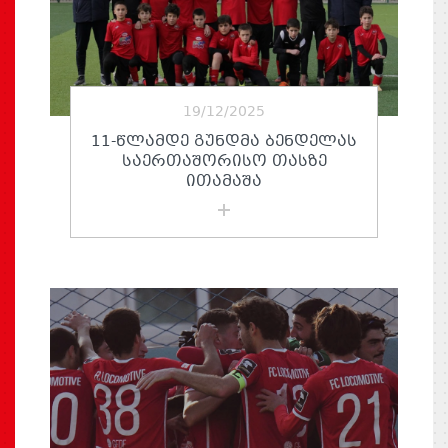
19/12/2025
11-ᲬᲚᲐᲛᲓᲔ ᲒᲣᲜᲓᲛᲐ ᲑᲔᲜᲓᲔᲚᲐᲡ
ᲡᲐᲔᲠᲗᲐᲨᲝᲠᲘᲡᲝ ᲗᲐᲡᲖᲔ
ᲘᲗᲐᲛᲐᲨᲐ