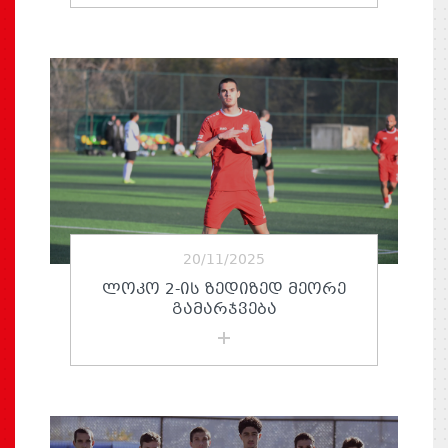
20/11/2025
ᲚᲝᲙᲝ 2-ᲘᲡ ᲖᲔᲓᲘᲖᲔᲓ ᲛᲔᲝᲠᲔ
ᲒᲐᲛᲐᲠᲯᲕᲔᲑᲐ