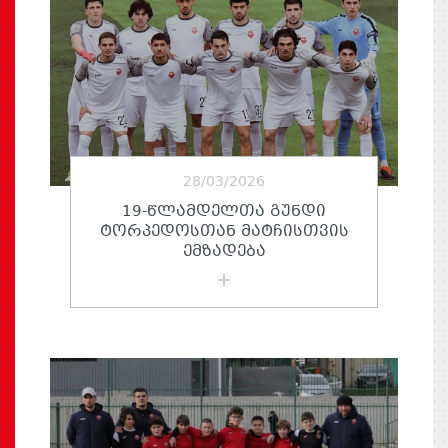
28/03/2026
19-ᲬᲚᲐᲛᲓᲔᲚᲗᲐ ᲒᲣᲜᲓᲘ
ᲢᲝᲠᲞᲔᲓᲝᲡᲗᲐᲜ ᲛᲐᲢᲩᲘᲡᲗᲕᲘᲡ
ᲔᲛᲖᲐᲓᲔᲑᲐ