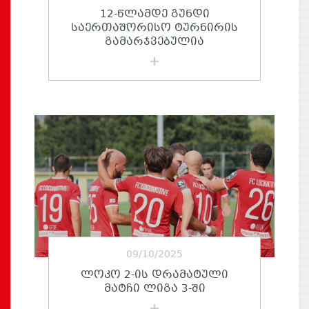
12-ᲬᲚᲐᲛᲓᲔ ᲒᲣᲜᲓᲘ
ᲡᲐᲔᲠᲗᲐᲨᲝᲠᲘᲡᲝ ᲢᲣᲠᲜᲘᲠᲘᲡ
ᲒᲐᲛᲐᲠᲯᲕᲔᲑᲣᲚᲘᲐ
09/10/2025
ᲚᲝᲙᲝ 2-ᲘᲡ ᲓᲠᲐᲛᲐᲢᲣᲚᲘ
ᲛᲐᲢᲩᲘ ᲚᲘᲒᲐ 3-ᲨᲘ