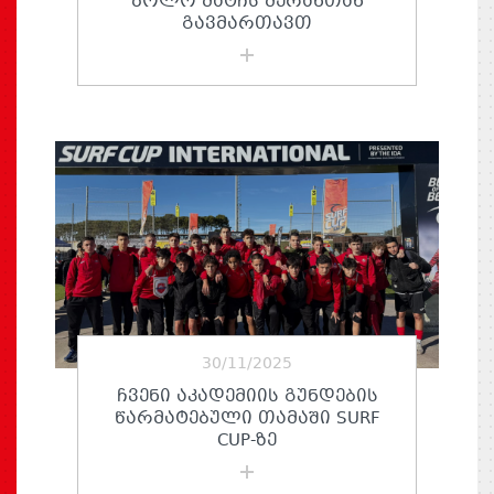
ᲑᲝᲚᲝ ᲛᲐᲢᲩᲡ ᲛᲔᲠᲐᲜᲗᲐᲜ
ᲒᲐᲕᲛᲐᲠᲗᲐᲕᲗ
30/11/2025
ᲩᲕᲔᲜᲘ ᲐᲙᲐᲓᲔᲛᲘᲘᲡ ᲒᲣᲜᲓᲔᲑᲘᲡ
ᲬᲐᲠᲛᲐᲢᲔᲑᲣᲚᲘ ᲗᲐᲛᲐᲨᲘ SURF
CUP-ᲖᲔ