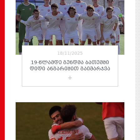
18/11/2025
19-ᲬᲚᲐᲛᲓᲔ ᲒᲣᲜᲓᲛᲐ ᲑᲐᲗᲣᲛᲨᲘ
ᲓᲘᲓᲘ ᲐᲜᲒᲐᲠᲘᲨᲘᲗ ᲒᲐᲘᲛᲐᲠᲯᲕᲐ