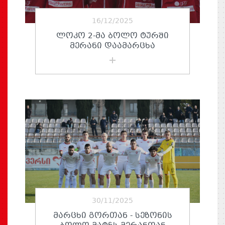
16/12/2025
ᲚᲝᲙᲝ 2-ᲛᲐ ᲑᲝᲚᲝ ᲢᲣᲠᲨᲘ
ᲛᲔᲠᲐᲜᲘ ᲓᲐᲐᲛᲐᲠᲪᲮᲐ
30/11/2025
ᲛᲐᲠᲪᲮᲘ ᲒᲝᲠᲗᲐᲜ - ᲡᲔᲖᲝᲜᲘᲡ