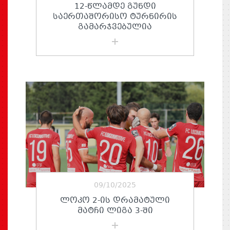
12-ᲬᲚᲐᲛᲓᲔ ᲒᲣᲜᲓᲘ
ᲡᲐᲔᲠᲗᲐᲨᲝᲠᲘᲡᲝ ᲢᲣᲠᲜᲘᲠᲘᲡ
ᲒᲐᲛᲐᲠᲯᲕᲔᲑᲣᲚᲘᲐ
09/10/2025
ᲚᲝᲙᲝ 2-ᲘᲡ ᲓᲠᲐᲛᲐᲢᲣᲚᲘ
ᲛᲐᲢᲩᲘ ᲚᲘᲒᲐ 3-ᲨᲘ