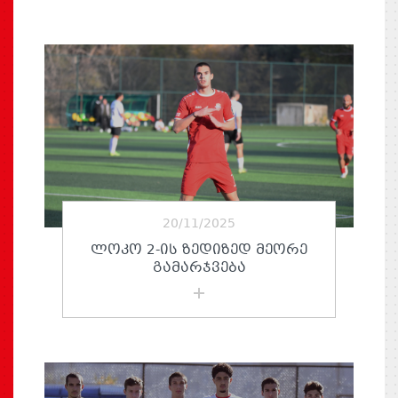
20/11/2025
ᲚᲝᲙᲝ 2-ᲘᲡ ᲖᲔᲓᲘᲖᲔᲓ ᲛᲔᲝᲠᲔ
ᲒᲐᲛᲐᲠᲯᲕᲔᲑᲐ