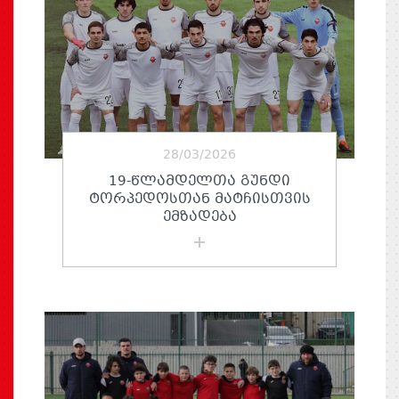
28/03/2026
19-ᲬᲚᲐᲛᲓᲔᲚᲗᲐ ᲒᲣᲜᲓᲘ
ᲢᲝᲠᲞᲔᲓᲝᲡᲗᲐᲜ ᲛᲐᲢᲩᲘᲡᲗᲕᲘᲡ
ᲔᲛᲖᲐᲓᲔᲑᲐ