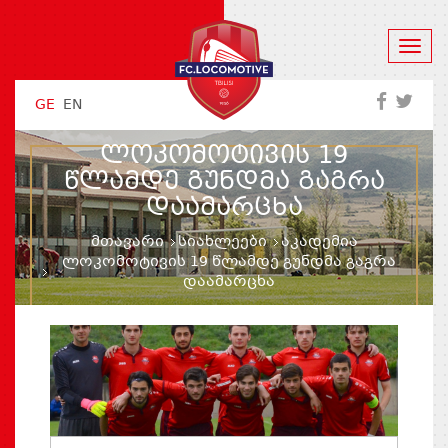
GE
EN
ᲚᲝᲙᲝᲛᲝᲢᲘᲕᲘᲡ 19
ᲬᲚᲐᲛᲓᲔ ᲒᲣᲜᲓᲛᲐ ᲒᲐᲒᲠᲐ
ᲓᲐᲐᲛᲐᲠᲪᲮᲐ
მთავარი
სიახლეები
აკადემია
ლოკომოტივის 19 წლამდე გუნდმა გაგრა
დაამარცხა