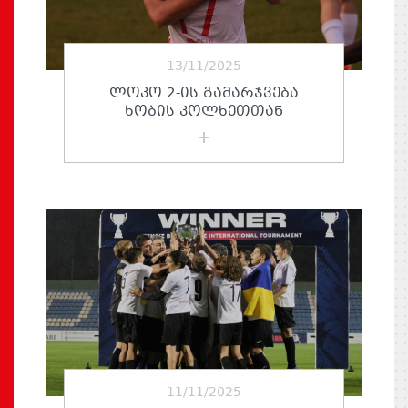
13/11/2025
ᲚᲝᲙᲝ 2-ᲘᲡ ᲒᲐᲛᲐᲠᲯᲕᲔᲑᲐ
ᲮᲝᲑᲘᲡ ᲙᲝᲚᲮᲔᲗᲗᲐᲜ
11/11/2025