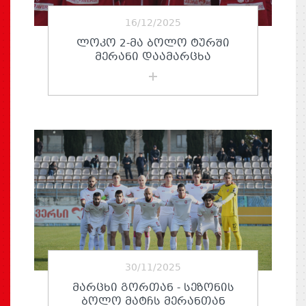
16/12/2025
ᲚᲝᲙᲝ 2-ᲛᲐ ᲑᲝᲚᲝ ᲢᲣᲠᲨᲘ
ᲛᲔᲠᲐᲜᲘ ᲓᲐᲐᲛᲐᲠᲪᲮᲐ
30/11/2025
ᲛᲐᲠᲪᲮᲘ ᲒᲝᲠᲗᲐᲜ - ᲡᲔᲖᲝᲜᲘᲡ
ᲑᲝᲚᲝ ᲛᲐᲢᲩᲡ ᲛᲔᲠᲐᲜᲗᲐᲜ