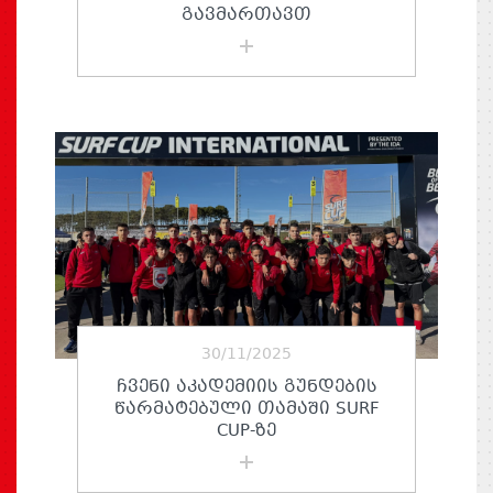
ᲒᲐᲕᲛᲐᲠᲗᲐᲕᲗ
30/11/2025
ᲩᲕᲔᲜᲘ ᲐᲙᲐᲓᲔᲛᲘᲘᲡ ᲒᲣᲜᲓᲔᲑᲘᲡ
ᲬᲐᲠᲛᲐᲢᲔᲑᲣᲚᲘ ᲗᲐᲛᲐᲨᲘ SURF
CUP-ᲖᲔ