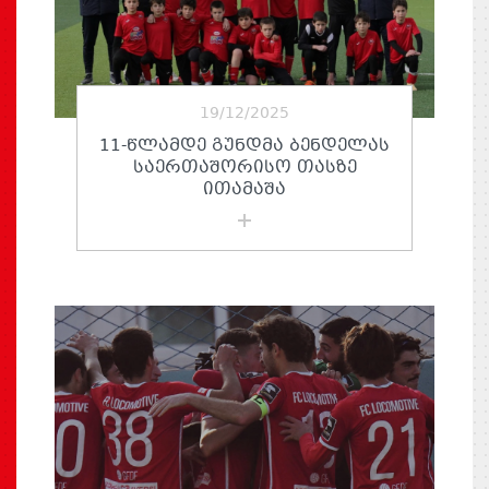
19/12/2025
11-ᲬᲚᲐᲛᲓᲔ ᲒᲣᲜᲓᲛᲐ ᲑᲔᲜᲓᲔᲚᲐᲡ
ᲡᲐᲔᲠᲗᲐᲨᲝᲠᲘᲡᲝ ᲗᲐᲡᲖᲔ
ᲘᲗᲐᲛᲐᲨᲐ