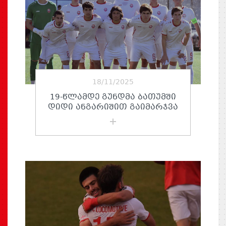
18/11/2025
19-ᲬᲚᲐᲛᲓᲔ ᲒᲣᲜᲓᲛᲐ ᲑᲐᲗᲣᲛᲨᲘ
ᲓᲘᲓᲘ ᲐᲜᲒᲐᲠᲘᲨᲘᲗ ᲒᲐᲘᲛᲐᲠᲯᲕᲐ