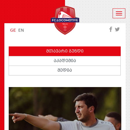
GE
EN
ᲛᲗᲐᲕᲐᲠᲘ ᲒᲣᲜᲓᲘ
ᲐᲙᲐᲓᲔᲛᲘᲐ
ᲛᲔᲓᲘᲐ