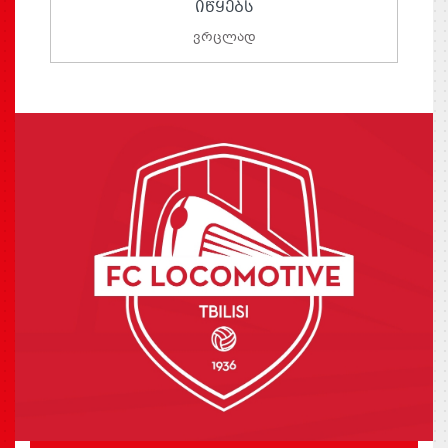
ᲘᲬᲧᲔᲑᲡ
ვრცლად