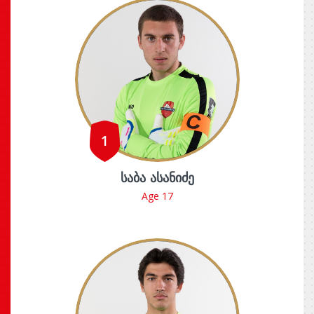
1
ᲡᲐᲑᲐ ᲐᲡᲐᲜᲘᲫᲔ
Age 17