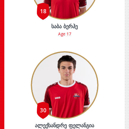
18
ᲡᲐᲑᲐ ᲑᲔᲠᲰᲔ
Age 17
30
ᲐᲚᲔᲥᲡᲐᲜᲓᲠᲔ ᲤᲔᲚᲐᲜᲒᲘᲐ