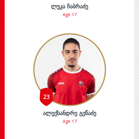
ᲚᲣᲙᲐ ᲩᲐᲑᲠᲐᲫᲔ
Age 17
23
ᲐᲚᲔᲥᲡᲐᲜᲓᲠᲔ ᲒᲔᲬᲐᲫᲔ
Age 17