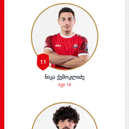
11
ᲜᲘᲙᲐ ᲥᲔᲛᲝᲙᲚᲘᲫᲔ
Age 18