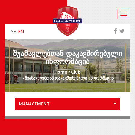
GE
EN
ᲨᲣᲐᲛᲐᲕᲚᲔᲑᲗᲐᲜ ᲓᲐᲙᲐᲕᲨᲘᲠᲔᲑᲣᲚᲘ
ᲘᲜᲤᲝᲠᲛᲐᲪᲘᲐ
Home
Club
შუამავლებთან დაკავშირებული ინფორმაცია
MANAGEMENT