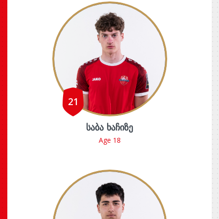
21
ᲡᲐᲑᲐ ᲮᲐᲩᲘᲖᲔ
Age 18