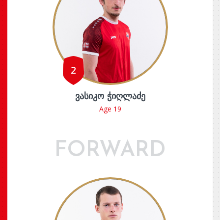
2
ᲕᲐᲡᲘᲙᲝ ᲭᲘᲦᲚᲐᲫᲔ
Age 19
FORWARD