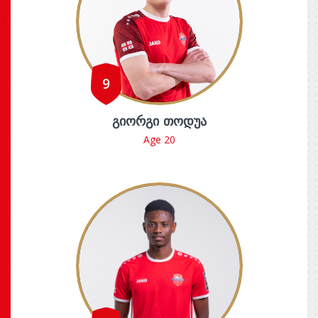
9
ᲒᲘᲝᲠᲒᲘ ᲗᲝᲓᲣᲐ
Age 20