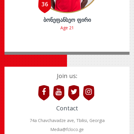
36
ᲑᲝᲜᲔᲤᲐᲜᲡᲔᲝ ᲤᲘᲠᲘ
Age 21
Join us:
Contact
74a Chavchavadze ave, Tbilisi, Georgia
Media@fcloco.ge