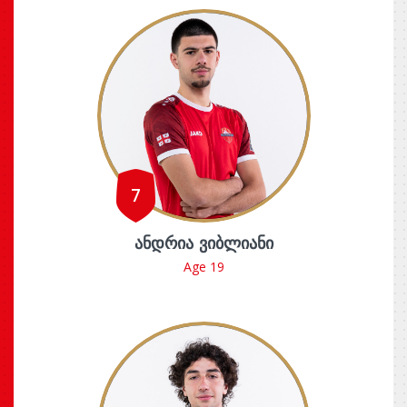
7
ᲐᲜᲓᲠᲘᲐ ᲕᲘᲑᲚᲘᲐᲜᲘ
Age 19