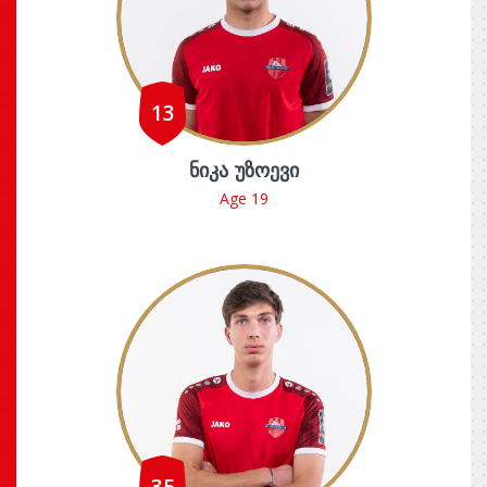
13
ᲜᲘᲙᲐ ᲣᲖᲝᲔᲕᲘ
Age 19