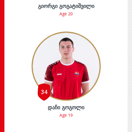
ᲒᲘᲝᲠᲒᲘ ᲒᲝᲒᲐᲢᲘᲨᲕᲘᲚᲘ
Age 20
34
ᲓᲐᲩᲘ ᲒᲝᲒᲝᲚᲘ
Age 19