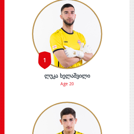
1
ᲚᲣᲙᲐ ᲮᲔᲚᲐᲨᲕᲘᲚᲘ
Age 20