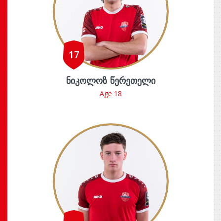
17
ᲜᲘᲙᲝᲚᲝᲖ ᲬᲔᲠᲔᲗᲔᲚᲘ
Age 18