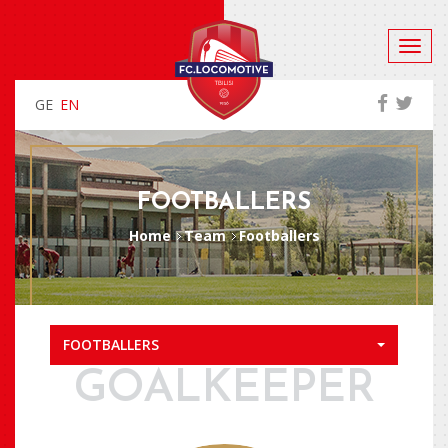
GE
EN
FOOTBALLERS
Home
Team
Footballers
FOOTBALLERS
GOALKEEPER