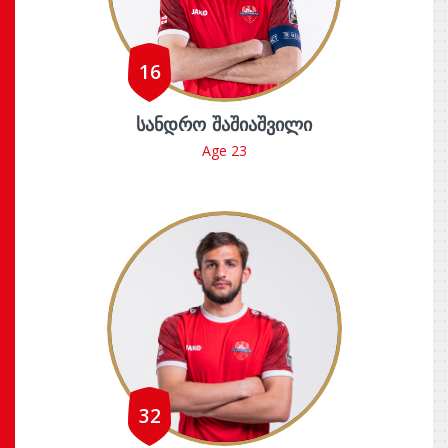
16
ᲡᲐᲜᲓᲠᲝ ᲨᲐᲨᲘᲐᲨᲕᲘᲚᲘ
Age 23
32