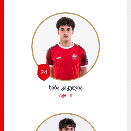
24
ᲡᲐᲑᲐ ᲙᲐᲙᲣᲚᲘᲐ
Age 19