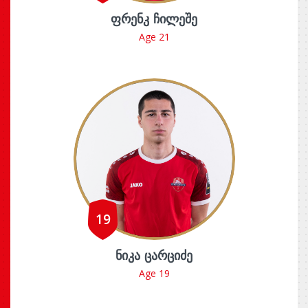
ᲤᲠᲔᲜᲙ ᲩᲘᲚᲔᲨᲔ
Age 21
19
ᲜᲘᲙᲐ ᲪᲐᲠᲪᲘᲫᲔ
Age 19