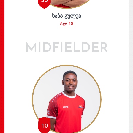
35
ᲡᲐᲑᲐ ᲒᲣᲚᲣᲐ
Age 18
MIDFIELDER
10