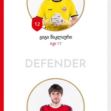
12
ᲒᲘᲒᲘ ᲬᲘᲙᲚᲐᲣᲠᲘ
Age 17
DEFENDER