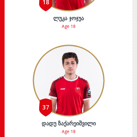
18
ᲚᲣᲙᲐ ᲯᲝᲯᲣᲐ
Age 18
37
ᲓᲐᲓᲣ ᲖᲐᲥᲐᲠᲔᲘᲨᲕᲘᲚᲘ
Age 18