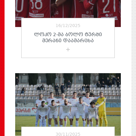
16/12/2025
ᲚᲝᲙᲝ 2-ᲛᲐ ᲑᲝᲚᲝ ᲢᲣᲠᲨᲘ
ᲛᲔᲠᲐᲜᲘ ᲓᲐᲐᲛᲐᲠᲪᲮᲐ
30/11/2025