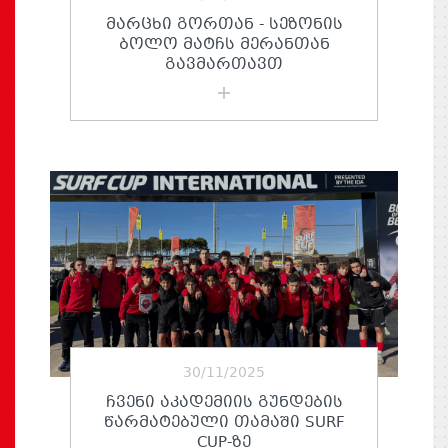
ᲛᲐᲠᲪᲮᲘ ᲒᲝᲠᲗᲐᲜ - ᲡᲔᲖᲝᲜᲘᲡ
ᲑᲝᲚᲝ ᲛᲐᲢᲩᲡ ᲛᲔᲠᲐᲜᲗᲐᲜ
ᲒᲐᲕᲛᲐᲠᲗᲐᲕᲗ
30/11/2025
ᲩᲕᲔᲜᲘ ᲐᲙᲐᲓᲔᲛᲘᲘᲡ ᲒᲣᲜᲓᲔᲑᲘᲡ
ᲬᲐᲠᲛᲐᲢᲔᲑᲣᲚᲘ ᲗᲐᲛᲐᲨᲘ SURF
CUP-ᲖᲔ