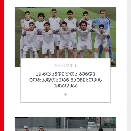
28/03/2026
19-ᲬᲚᲐᲛᲓᲔᲚᲗᲐ ᲒᲣᲜᲓᲘ
ᲢᲝᲠᲞᲔᲓᲝᲡᲗᲐᲜ ᲛᲐᲢᲩᲘᲡᲗᲕᲘᲡ
ᲔᲛᲖᲐᲓᲔᲑᲐ