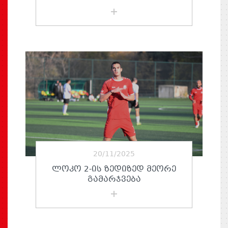
20/11/2025
ᲚᲝᲙᲝ 2-ᲘᲡ ᲖᲔᲓᲘᲖᲔᲓ ᲛᲔᲝᲠᲔ
ᲒᲐᲛᲐᲠᲯᲕᲔᲑᲐ