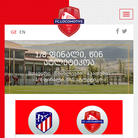
GE
EN
1/8 ᲤᲘᲜᲐᲚᲘ, ᲬᲘᲜ
ᲐᲢᲚᲔᲢᲘᲙᲝᲐ
მთავარი
სიახლეები
აკადემია
1/8 ფინალი, წინ ატლეტიკოა