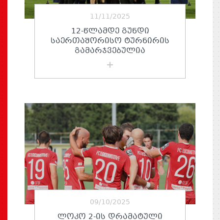
11/11/2025
12-ᲬᲚᲐᲛᲓᲔ ᲒᲣᲜᲓᲘ
ᲡᲐᲔᲠᲗᲐᲨᲝᲠᲘᲡᲝ ᲢᲣᲠᲜᲘᲠᲘᲡ
ᲒᲐᲛᲐᲠᲯᲕᲔᲑᲣᲚᲘᲐ
09/10/2025
ᲚᲝᲙᲝ 2-ᲘᲡ ᲓᲠᲐᲛᲐᲢᲣᲚᲘ