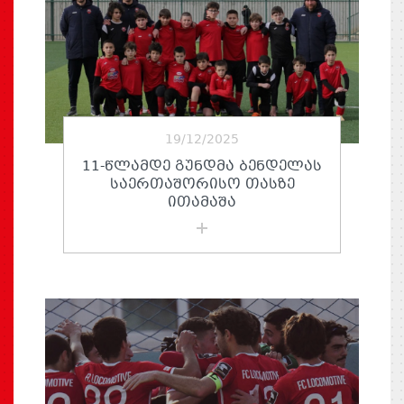
19/12/2025
11-ᲬᲚᲐᲛᲓᲔ ᲒᲣᲜᲓᲛᲐ ᲑᲔᲜᲓᲔᲚᲐᲡ
ᲡᲐᲔᲠᲗᲐᲨᲝᲠᲘᲡᲝ ᲗᲐᲡᲖᲔ
ᲘᲗᲐᲛᲐᲨᲐ