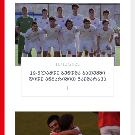
18/11/2025
19-ᲬᲚᲐᲛᲓᲔ ᲒᲣᲜᲓᲛᲐ ᲑᲐᲗᲣᲛᲨᲘ
ᲓᲘᲓᲘ ᲐᲜᲒᲐᲠᲘᲨᲘᲗ ᲒᲐᲘᲛᲐᲠᲯᲕᲐ