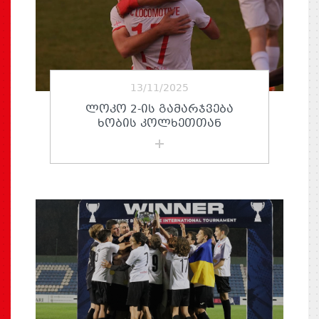
13/11/2025
ᲚᲝᲙᲝ 2-ᲘᲡ ᲒᲐᲛᲐᲠᲯᲕᲔᲑᲐ
ᲮᲝᲑᲘᲡ ᲙᲝᲚᲮᲔᲗᲗᲐᲜ