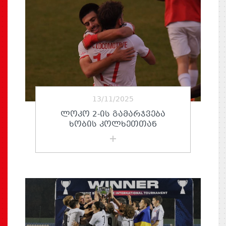
13/11/2025
ᲚᲝᲙᲝ 2-ᲘᲡ ᲒᲐᲛᲐᲠᲯᲕᲔᲑᲐ
ᲮᲝᲑᲘᲡ ᲙᲝᲚᲮᲔᲗᲗᲐᲜ