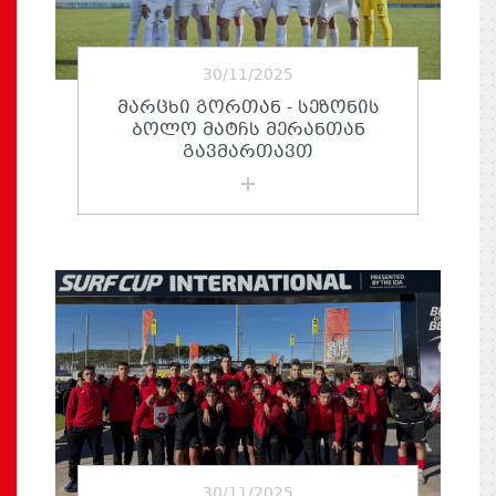
30/11/2025
ᲛᲐᲠᲪᲮᲘ ᲒᲝᲠᲗᲐᲜ - ᲡᲔᲖᲝᲜᲘᲡ
ᲑᲝᲚᲝ ᲛᲐᲢᲩᲡ ᲛᲔᲠᲐᲜᲗᲐᲜ
ᲒᲐᲕᲛᲐᲠᲗᲐᲕᲗ
30/11/2025