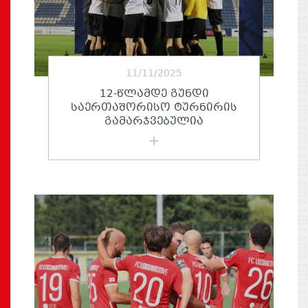
11/11/2025
12-ᲬᲚᲐᲛᲓᲔ ᲒᲣᲜᲓᲘ
ᲡᲐᲔᲠᲗᲐᲨᲝᲠᲘᲡᲝ ᲢᲣᲠᲜᲘᲠᲘᲡ
ᲒᲐᲛᲐᲠᲯᲕᲔᲑᲣᲚᲘᲐ