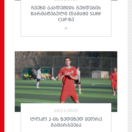
ᲩᲕᲔᲜᲘ ᲐᲙᲐᲓᲔᲛᲘᲘᲡ ᲒᲣᲜᲓᲔᲑᲘᲡ
ᲬᲐᲠᲛᲐᲢᲔᲑᲣᲚᲘ ᲗᲐᲛᲐᲨᲘ SURF
CUP-ᲖᲔ
20/11/2025
ᲚᲝᲙᲝ 2-ᲘᲡ ᲖᲔᲓᲘᲖᲔᲓ ᲛᲔᲝᲠᲔ
ᲒᲐᲛᲐᲠᲯᲕᲔᲑᲐ