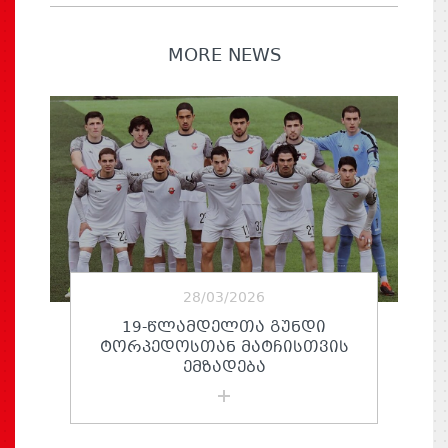
MORE NEWS
28/03/2026
19-ᲬᲚᲐᲛᲓᲔᲚᲗᲐ ᲒᲣᲜᲓᲘ
ᲢᲝᲠᲞᲔᲓᲝᲡᲗᲐᲜ ᲛᲐᲢᲩᲘᲡᲗᲕᲘᲡ
ᲔᲛᲖᲐᲓᲔᲑᲐ