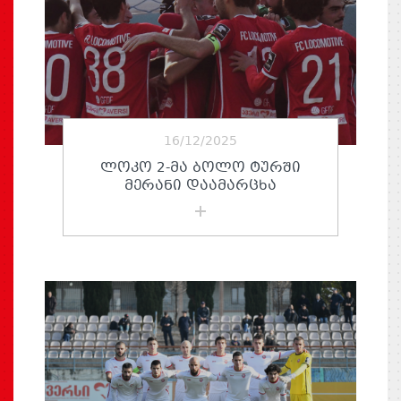
16/12/2025
ᲚᲝᲙᲝ 2-ᲛᲐ ᲑᲝᲚᲝ ᲢᲣᲠᲨᲘ
ᲛᲔᲠᲐᲜᲘ ᲓᲐᲐᲛᲐᲠᲪᲮᲐ