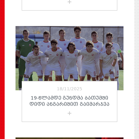
18/11/2025
19-ᲬᲚᲐᲛᲓᲔ ᲒᲣᲜᲓᲛᲐ ᲑᲐᲗᲣᲛᲨᲘ
ᲓᲘᲓᲘ ᲐᲜᲒᲐᲠᲘᲨᲘᲗ ᲒᲐᲘᲛᲐᲠᲯᲕᲐ