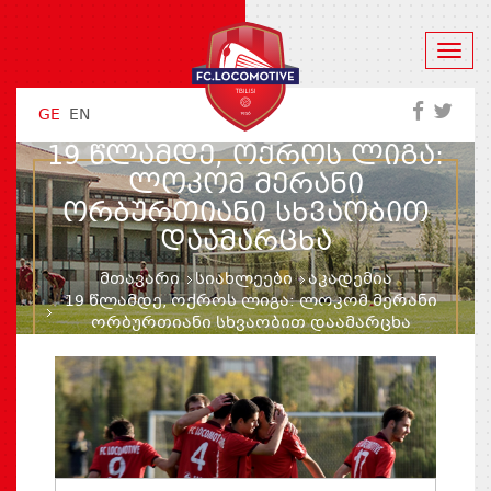
GE
EN
19 ᲬᲚᲐᲛᲓᲔ, ᲝᲥᲠᲝᲡ ᲚᲘᲒᲐ:
ᲚᲝᲙᲝᲛ ᲛᲔᲠᲐᲜᲘ
ᲝᲠᲑᲣᲠᲗᲘᲐᲜᲘ ᲡᲮᲕᲐᲝᲑᲘᲗ
ᲓᲐᲐᲛᲐᲠᲪᲮᲐ
მთავარი
სიახლეები
აკადემია
19 წლამდე, ოქროს ლიგა: ლოკომ მერანი
ორბურთიანი სხვაობით დაამარცხა