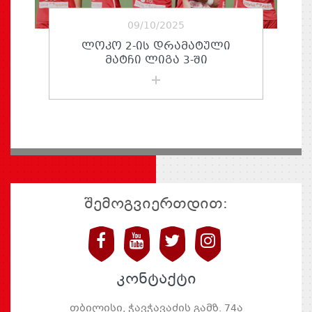
09/10/2025
ᲚᲝᲙᲝ 2-ᲘᲡ ᲓᲠᲐᲛᲐᲢᲣᲚᲘ
ᲛᲐᲢᲩᲘ ᲚᲘᲒᲐ 3-ᲨᲘ
შემოგვიერთდით:
კონტაქტი
თბილისი, ჭავჭავაძის გამზ. 74ა