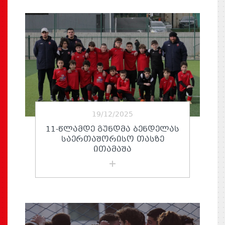
19/12/2025
11-ᲬᲚᲐᲛᲓᲔ ᲒᲣᲜᲓᲛᲐ ᲑᲔᲜᲓᲔᲚᲐᲡ
ᲡᲐᲔᲠᲗᲐᲨᲝᲠᲘᲡᲝ ᲗᲐᲡᲖᲔ
ᲘᲗᲐᲛᲐᲨᲐ