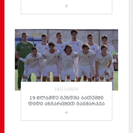
18/11/2025
19-ᲬᲚᲐᲛᲓᲔ ᲒᲣᲜᲓᲛᲐ ᲑᲐᲗᲣᲛᲨᲘ
ᲓᲘᲓᲘ ᲐᲜᲒᲐᲠᲘᲨᲘᲗ ᲒᲐᲘᲛᲐᲠᲯᲕᲐ