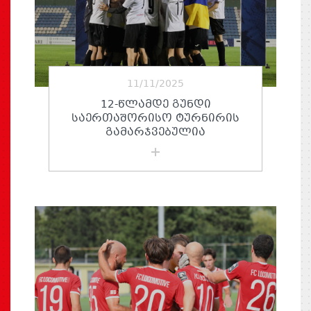
11/11/2025
12-ᲬᲚᲐᲛᲓᲔ ᲒᲣᲜᲓᲘ
ᲡᲐᲔᲠᲗᲐᲨᲝᲠᲘᲡᲝ ᲢᲣᲠᲜᲘᲠᲘᲡ
ᲒᲐᲛᲐᲠᲯᲕᲔᲑᲣᲚᲘᲐ