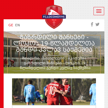
GE
EN
ᲒᲐᲖᲠᲓᲘᲚᲘ ᲨᲐᲜᲡᲔᲑᲘ -
ᲚᲝᲙᲝᲡ 19-ᲬᲚᲐᲛᲓᲔᲚᲗᲐ
ᲒᲣᲜᲓᲘ ᲙᲕᲚᲐᲕ ᲡᲐᲥᲛᲔᲨᲘᲐ
მთავარი
სიახლეები
აკადემია
გაზრდილი შანსები - ლოკოს 19-
წლამდელთა გუნდი კვლავ საქმეშია