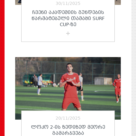
30/11/2025
ᲩᲕᲔᲜᲘ ᲐᲙᲐᲓᲔᲛᲘᲘᲡ ᲒᲣᲜᲓᲔᲑᲘᲡ
ᲬᲐᲠᲛᲐᲢᲔᲑᲣᲚᲘ ᲗᲐᲛᲐᲨᲘ SURF
CUP-ᲖᲔ
20/11/2025
ᲚᲝᲙᲝ 2-ᲘᲡ ᲖᲔᲓᲘᲖᲔᲓ ᲛᲔᲝᲠᲔ
ᲒᲐᲛᲐᲠᲯᲕᲔᲑᲐ