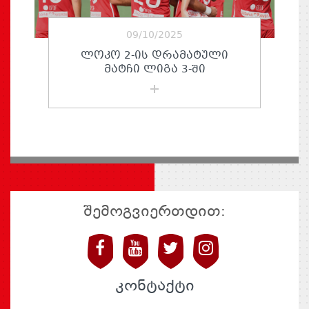
09/10/2025
ᲚᲝᲙᲝ 2-ᲘᲡ ᲓᲠᲐᲛᲐᲢᲣᲚᲘ
ᲛᲐᲢᲩᲘ ᲚᲘᲒᲐ 3-ᲨᲘ
შემოგვიერთდით:
კონტაქტი