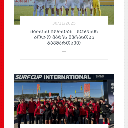
30/11/2025
ᲛᲐᲠᲪᲮᲘ ᲒᲝᲠᲗᲐᲜ - ᲡᲔᲖᲝᲜᲘᲡ
ᲑᲝᲚᲝ ᲛᲐᲢᲩᲡ ᲛᲔᲠᲐᲜᲗᲐᲜ
ᲒᲐᲕᲛᲐᲠᲗᲐᲕᲗ