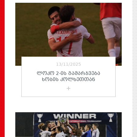
13/11/2025
ᲚᲝᲙᲝ 2-ᲘᲡ ᲒᲐᲛᲐᲠᲯᲕᲔᲑᲐ
ᲮᲝᲑᲘᲡ ᲙᲝᲚᲮᲔᲗᲗᲐᲜ