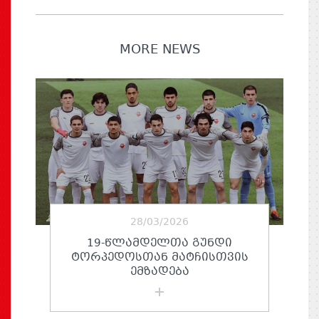
MORE NEWS
28/03/2026
19-ᲬᲚᲐᲛᲓᲔᲚᲗᲐ ᲒᲣᲜᲓᲘ
ᲢᲝᲠᲞᲔᲓᲝᲡᲗᲐᲜ ᲛᲐᲢᲩᲘᲡᲗᲕᲘᲡ
ᲔᲛᲖᲐᲓᲔᲑᲐ