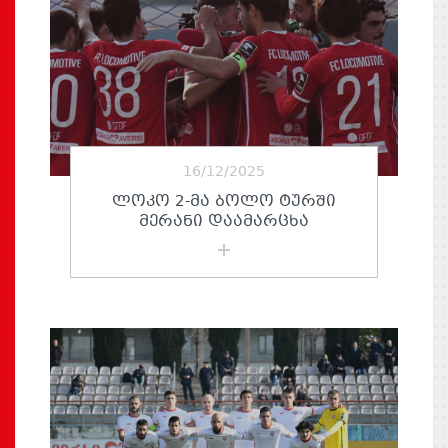
16/12/2025
ᲚᲝᲙᲝ 2-ᲛᲐ ᲑᲝᲚᲝ ᲢᲣᲠᲨᲘ
ᲛᲔᲠᲐᲜᲘ ᲓᲐᲐᲛᲐᲠᲪᲮᲐ