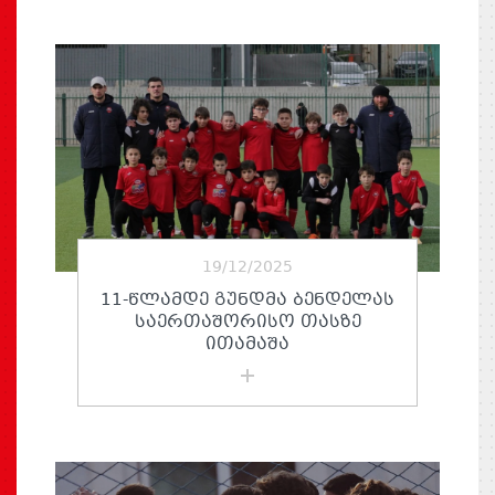
19/12/2025
11-ᲬᲚᲐᲛᲓᲔ ᲒᲣᲜᲓᲛᲐ ᲑᲔᲜᲓᲔᲚᲐᲡ
ᲡᲐᲔᲠᲗᲐᲨᲝᲠᲘᲡᲝ ᲗᲐᲡᲖᲔ
ᲘᲗᲐᲛᲐᲨᲐ