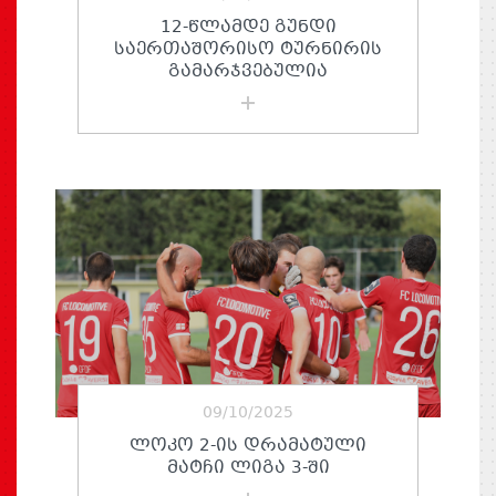
12-ᲬᲚᲐᲛᲓᲔ ᲒᲣᲜᲓᲘ
ᲡᲐᲔᲠᲗᲐᲨᲝᲠᲘᲡᲝ ᲢᲣᲠᲜᲘᲠᲘᲡ
ᲒᲐᲛᲐᲠᲯᲕᲔᲑᲣᲚᲘᲐ
09/10/2025
ᲚᲝᲙᲝ 2-ᲘᲡ ᲓᲠᲐᲛᲐᲢᲣᲚᲘ
ᲛᲐᲢᲩᲘ ᲚᲘᲒᲐ 3-ᲨᲘ