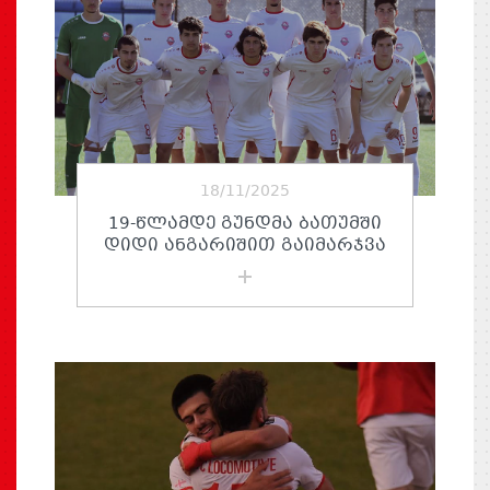
18/11/2025
19-ᲬᲚᲐᲛᲓᲔ ᲒᲣᲜᲓᲛᲐ ᲑᲐᲗᲣᲛᲨᲘ
ᲓᲘᲓᲘ ᲐᲜᲒᲐᲠᲘᲨᲘᲗ ᲒᲐᲘᲛᲐᲠᲯᲕᲐ