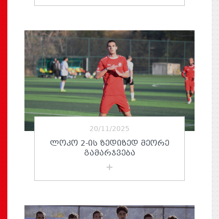
20/11/2025
ᲚᲝᲙᲝ 2-ᲘᲡ ᲖᲔᲓᲘᲖᲔᲓ ᲛᲔᲝᲠᲔ
ᲒᲐᲛᲐᲠᲯᲕᲔᲑᲐ