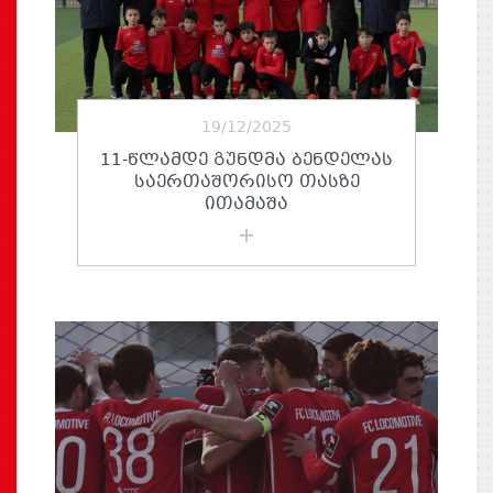
19/12/2025
11-ᲬᲚᲐᲛᲓᲔ ᲒᲣᲜᲓᲛᲐ ᲑᲔᲜᲓᲔᲚᲐᲡ
ᲡᲐᲔᲠᲗᲐᲨᲝᲠᲘᲡᲝ ᲗᲐᲡᲖᲔ
ᲘᲗᲐᲛᲐᲨᲐ