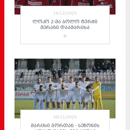
16/12/2025
ᲚᲝᲙᲝ 2-ᲛᲐ ᲑᲝᲚᲝ ᲢᲣᲠᲨᲘ
ᲛᲔᲠᲐᲜᲘ ᲓᲐᲐᲛᲐᲠᲪᲮᲐ
30/11/2025
ᲛᲐᲠᲪᲮᲘ ᲒᲝᲠᲗᲐᲜ - ᲡᲔᲖᲝᲜᲘᲡ