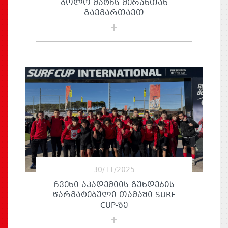
ᲑᲝᲚᲝ ᲛᲐᲢᲩᲡ ᲛᲔᲠᲐᲜᲗᲐᲜ
ᲒᲐᲕᲛᲐᲠᲗᲐᲕᲗ
30/11/2025
ᲩᲕᲔᲜᲘ ᲐᲙᲐᲓᲔᲛᲘᲘᲡ ᲒᲣᲜᲓᲔᲑᲘᲡ
ᲬᲐᲠᲛᲐᲢᲔᲑᲣᲚᲘ ᲗᲐᲛᲐᲨᲘ SURF
CUP-ᲖᲔ