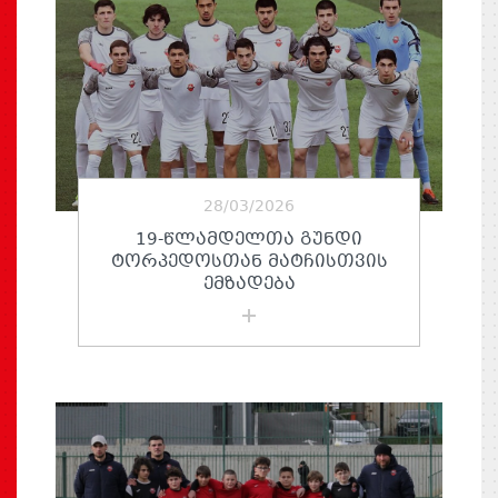
28/03/2026
19-ᲬᲚᲐᲛᲓᲔᲚᲗᲐ ᲒᲣᲜᲓᲘ
ᲢᲝᲠᲞᲔᲓᲝᲡᲗᲐᲜ ᲛᲐᲢᲩᲘᲡᲗᲕᲘᲡ
ᲔᲛᲖᲐᲓᲔᲑᲐ