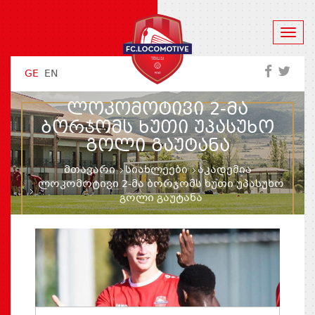
GE
EN
ᲚᲝᲙᲝᲛᲝᲢᲘᲕᲘ 2-ᲛᲐ
ᲑᲝᲠᲯᲝᲛᲡ ᲮᲣᲗᲘ ᲣᲞᲐᲡᲣᲮᲝ
ᲒᲝᲚᲘ ᲒᲐᲣᲢᲐᲜᲐ
მთავარი
სიახლეები
აკადემია
ლოკომოტივი 2-მა ბორჯომს ხუთი უპასუხო
გოლი გაუტანა