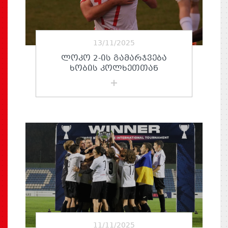
13/11/2025
ᲚᲝᲙᲝ 2-ᲘᲡ ᲒᲐᲛᲐᲠᲯᲕᲔᲑᲐ
ᲮᲝᲑᲘᲡ ᲙᲝᲚᲮᲔᲗᲗᲐᲜ
11/11/2025