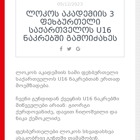
05/12/2023
ᲚᲝᲙᲝᲡ ᲐᲙᲐᲓᲔᲛᲘᲘᲡ 3
ᲤᲔᲮᲑᲣᲠᲗᲔᲚᲘ
ᲡᲐᲥᲐᲠᲗᲕᲔᲚᲝᲡ U16
ᲜᲐᲙᲠᲔᲑᲨᲘ ᲒᲐᲛᲝᲘᲫᲐᲮᲔᲡ
ლოკოს აკადემიის სამი ფეხბურთელი
საქართველოს U16 ნაკრებთან ერთად
მოემზადება.
ჩვენი გუნდიდან ქვეყნის U16 ნაკრებში
მიწვეულები არიან: გიორგი
ქურდოვანიძე, დავით ჩიღოშვილი და
ნიკა ქემოკლიძე.
ფეხბურთელები ლოკოს სხვადასხვა
ასაკობრივ გუნდში თამაშობენ.