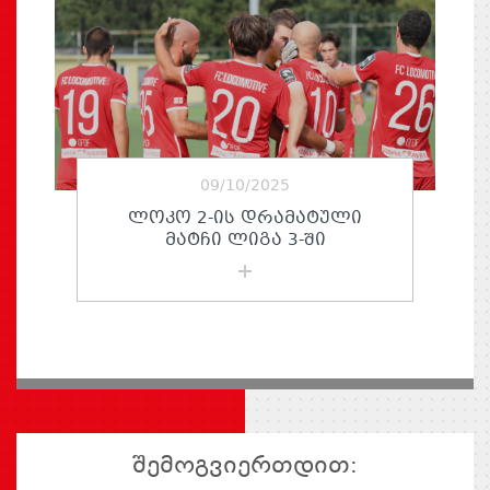
09/10/2025
ᲚᲝᲙᲝ 2-ᲘᲡ ᲓᲠᲐᲛᲐᲢᲣᲚᲘ
ᲛᲐᲢᲩᲘ ᲚᲘᲒᲐ 3-ᲨᲘ
შემოგვიერთდით: