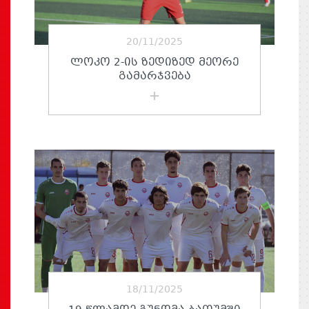
20/11/2025
ᲚᲝᲙᲝ 2-ᲘᲡ ᲖᲔᲓᲘᲖᲔᲓ ᲛᲔᲝᲠᲔ
ᲒᲐᲛᲐᲠᲯᲕᲔᲑᲐ
18/11/2025