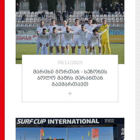
30/11/2025
ᲛᲐᲠᲪᲮᲘ ᲒᲝᲠᲗᲐᲜ - ᲡᲔᲖᲝᲜᲘᲡ
ᲑᲝᲚᲝ ᲛᲐᲢᲩᲡ ᲛᲔᲠᲐᲜᲗᲐᲜ
ᲒᲐᲕᲛᲐᲠᲗᲐᲕᲗ