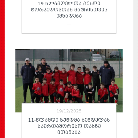
19-ᲬᲚᲐᲛᲓᲔᲚᲗᲐ ᲒᲣᲜᲓᲘ
ᲢᲝᲠᲞᲔᲓᲝᲡᲗᲐᲜ ᲛᲐᲢᲩᲘᲡᲗᲕᲘᲡ
ᲔᲛᲖᲐᲓᲔᲑᲐ
19/12/2025
11-ᲬᲚᲐᲛᲓᲔ ᲒᲣᲜᲓᲛᲐ ᲑᲔᲜᲓᲔᲚᲐᲡ
ᲡᲐᲔᲠᲗᲐᲨᲝᲠᲘᲡᲝ ᲗᲐᲡᲖᲔ
ᲘᲗᲐᲛᲐᲨᲐ