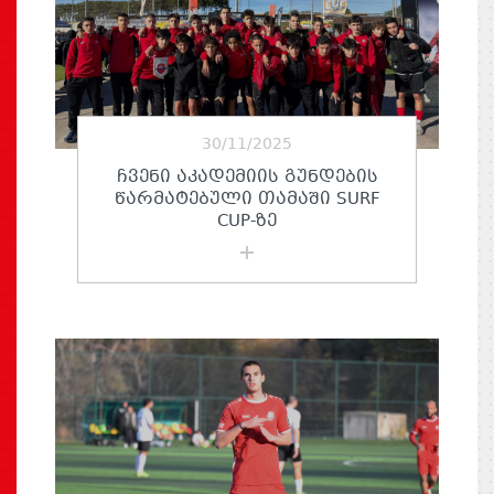
30/11/2025
ᲩᲕᲔᲜᲘ ᲐᲙᲐᲓᲔᲛᲘᲘᲡ ᲒᲣᲜᲓᲔᲑᲘᲡ
ᲬᲐᲠᲛᲐᲢᲔᲑᲣᲚᲘ ᲗᲐᲛᲐᲨᲘ SURF
CUP-ᲖᲔ