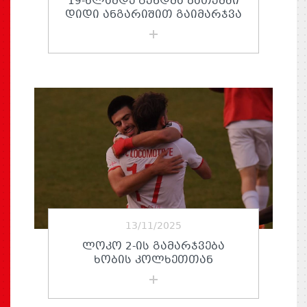
19-ᲬᲚᲐᲛᲓᲔ ᲒᲣᲜᲓᲛᲐ ᲑᲐᲗᲣᲛᲨᲘ
ᲓᲘᲓᲘ ᲐᲜᲒᲐᲠᲘᲨᲘᲗ ᲒᲐᲘᲛᲐᲠᲯᲕᲐ
13/11/2025
ᲚᲝᲙᲝ 2-ᲘᲡ ᲒᲐᲛᲐᲠᲯᲕᲔᲑᲐ
ᲮᲝᲑᲘᲡ ᲙᲝᲚᲮᲔᲗᲗᲐᲜ