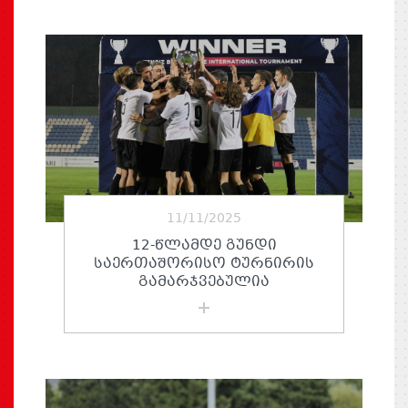
11/11/2025
12-ᲬᲚᲐᲛᲓᲔ ᲒᲣᲜᲓᲘ
ᲡᲐᲔᲠᲗᲐᲨᲝᲠᲘᲡᲝ ᲢᲣᲠᲜᲘᲠᲘᲡ
ᲒᲐᲛᲐᲠᲯᲕᲔᲑᲣᲚᲘᲐ