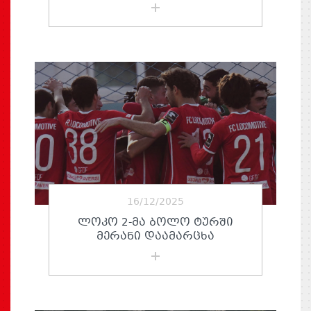
16/12/2025
ᲚᲝᲙᲝ 2-ᲛᲐ ᲑᲝᲚᲝ ᲢᲣᲠᲨᲘ
ᲛᲔᲠᲐᲜᲘ ᲓᲐᲐᲛᲐᲠᲪᲮᲐ