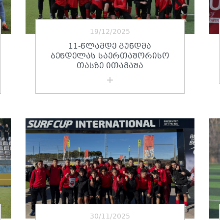
19/12/2025
11-ᲬᲚᲐᲛᲓᲔ ᲒᲣᲜᲓᲛᲐ
ᲑᲔᲜᲓᲔᲚᲐᲡ ᲡᲐᲔᲠᲗᲐᲨᲝᲠᲘᲡᲝ
ᲗᲐᲡᲖᲔ ᲘᲗᲐᲛᲐᲨᲐ
30/11/2025