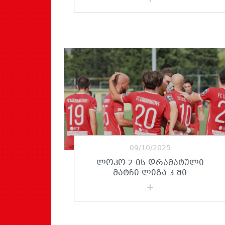
09/10/2025
ᲚᲝᲙᲝ 2-ᲘᲡ ᲓᲠᲐᲛᲐᲢᲣᲚᲘ
ᲛᲐᲢᲩᲘ ᲚᲘᲒᲐ 3-ᲨᲘ