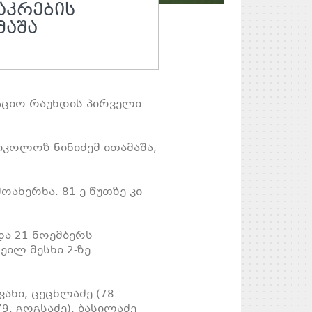
ᲐᲙᲠᲔᲑᲘᲡ
ᲛᲐᲨᲐ
აციო რაუნდის პირველი
კოლოზ ნინიძემ ითამაშა,
ოახერხა. 81-ე წუთზე კი
და 21 ნოემბერს
ეილ მესხი 2-ზე
ანი, ცეცხლაძე (78.
9. გოგსაძე), ბასილაძე