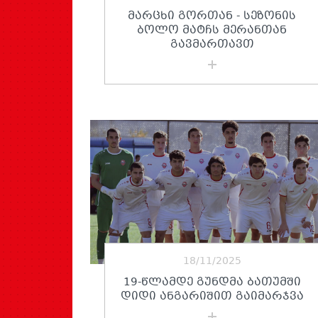
ᲛᲐᲠᲪᲮᲘ ᲒᲝᲠᲗᲐᲜ - ᲡᲔᲖᲝᲜᲘᲡ
ᲑᲝᲚᲝ ᲛᲐᲢᲩᲡ ᲛᲔᲠᲐᲜᲗᲐᲜ
ᲒᲐᲕᲛᲐᲠᲗᲐᲕᲗ
18/11/2025
19-ᲬᲚᲐᲛᲓᲔ ᲒᲣᲜᲓᲛᲐ ᲑᲐᲗᲣᲛᲨᲘ
ᲓᲘᲓᲘ ᲐᲜᲒᲐᲠᲘᲨᲘᲗ ᲒᲐᲘᲛᲐᲠᲯᲕᲐ