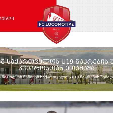
ᲒᲣᲜᲓᲘ
Მ ᲡᲐᲥᲐᲠᲗᲕᲔᲚᲝᲡ U19 ᲜᲐᲙᲠᲔᲑᲘᲡ
ᲙᲕᲘᲞᲠᲝᲡᲗᲐᲜ ᲘᲗᲐᲛᲐᲨᲐ
ნიკოლოზ ნინიძემ საქართველოს U19 ნაკრების შემა