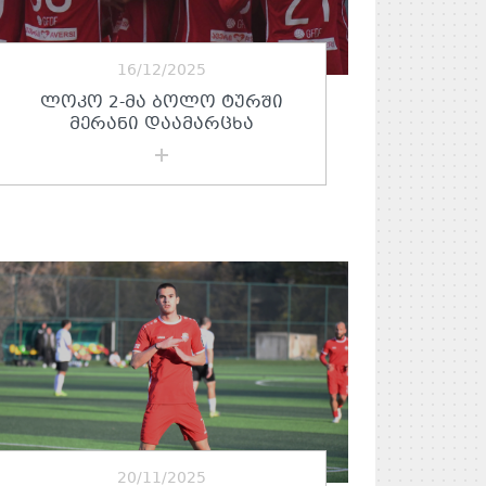
16/12/2025
ᲚᲝᲙᲝ 2-ᲛᲐ ᲑᲝᲚᲝ ᲢᲣᲠᲨᲘ
ᲛᲔᲠᲐᲜᲘ ᲓᲐᲐᲛᲐᲠᲪᲮᲐ
20/11/2025