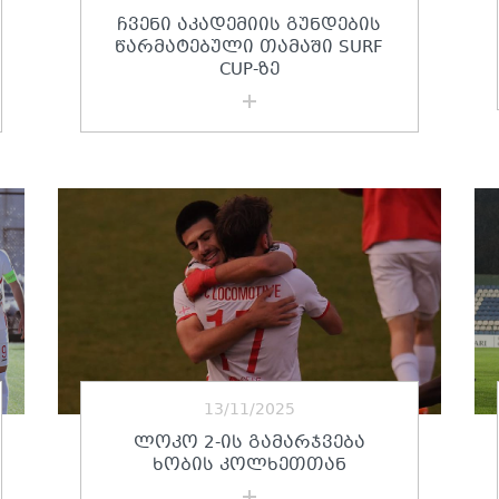
ᲩᲕᲔᲜᲘ ᲐᲙᲐᲓᲔᲛᲘᲘᲡ ᲒᲣᲜᲓᲔᲑᲘᲡ
ᲬᲐᲠᲛᲐᲢᲔᲑᲣᲚᲘ ᲗᲐᲛᲐᲨᲘ SURF
CUP-ᲖᲔ
13/11/2025
ᲚᲝᲙᲝ 2-ᲘᲡ ᲒᲐᲛᲐᲠᲯᲕᲔᲑᲐ
ᲮᲝᲑᲘᲡ ᲙᲝᲚᲮᲔᲗᲗᲐᲜ