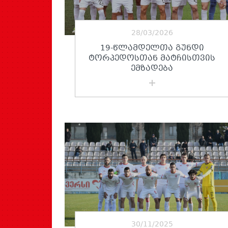
28/03/2026
19-ᲬᲚᲐᲛᲓᲔᲚᲗᲐ ᲒᲣᲜᲓᲘ
ᲢᲝᲠᲞᲔᲓᲝᲡᲗᲐᲜ ᲛᲐᲢᲩᲘᲡᲗᲕᲘᲡ
ᲔᲛᲖᲐᲓᲔᲑᲐ
30/11/2025