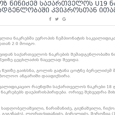
Ზ ᲜᲘᲜᲘᲫᲔᲛ ᲡᲐᲥᲐᲠᲗᲕᲔᲚᲝᲡ U19 Ნ
ᲐᲓᲒᲔᲜᲚᲝᲑᲐᲨᲘ ᲙᲕᲘᲞᲠᲝᲡᲗᲐᲜ ᲘᲗᲐ
ლთა ნაკრებმა ევროპის ჩემპიონატის საკვალიფიკ
დთან 2:0 მოიგო.
დან საქართველოს ნაკრების შემადგენლობაში ნი
წუთზე ცეცხლაძის ნაცვლად შევიდა.
ე წუთზე გაიხსნა, გოლის გატანა ცოტნე ბერელიძემ მ
ბოლოო ანგარიში დააფიქსირა.
ვალიფიკაციო რაუნდში საქართველოს ნაკრები 18 
ნაკრებებს დაუპირისპირდება. ორივე შეხვედრა მიხ
 სადღობელაშვილი, ნარიმანიძე, გიუნაშვილი, ჩიქოვ
. გეგუჩაძე), ლორთქიფანიძე, ბერელიძე, შეროზია (7