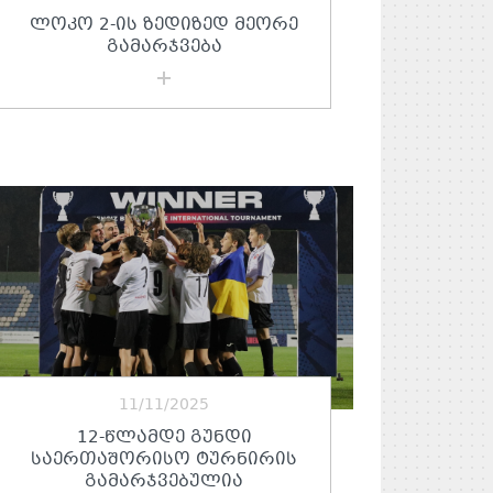
ᲚᲝᲙᲝ 2-ᲘᲡ ᲖᲔᲓᲘᲖᲔᲓ ᲛᲔᲝᲠᲔ
ᲒᲐᲛᲐᲠᲯᲕᲔᲑᲐ
11/11/2025
12-ᲬᲚᲐᲛᲓᲔ ᲒᲣᲜᲓᲘ
ᲡᲐᲔᲠᲗᲐᲨᲝᲠᲘᲡᲝ ᲢᲣᲠᲜᲘᲠᲘᲡ
ᲒᲐᲛᲐᲠᲯᲕᲔᲑᲣᲚᲘᲐ