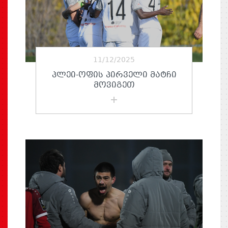
11/12/2025
ᲞᲚᲔᲘ-ᲝᲤᲘᲡ ᲞᲘᲠᲕᲔᲚᲘ ᲛᲐᲢᲩᲘ
ᲛᲝᲕᲘᲒᲔᲗ