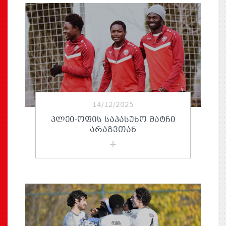
14/12/2025
ᲞᲚᲔᲘ-ᲝᲤᲘᲡ ᲡᲐᲞᲐᲡᲣᲮᲝ ᲛᲐᲢᲩᲘ
ᲐᲠᲐᲒᲕᲗᲐᲜ