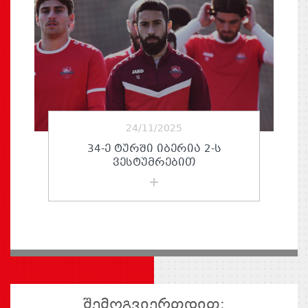
24/11/2025
34-Ე ᲢᲣᲠᲨᲘ ᲘᲑᲔᲠᲘᲐ 2-Ს
ᲕᲔᲡᲢᲣᲛᲠᲔᲑᲘᲗ
შემოგვიერთდით: