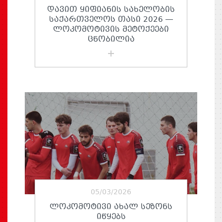
ᲓᲐᲕᲘᲗ ᲧᲘᲤᲘᲐᲜᲘᲡ ᲡᲐᲮᲔᲚᲝᲑᲘᲡ
ᲡᲐᲥᲐᲠᲗᲕᲔᲚᲝᲡ ᲗᲐᲡᲘ 2026 —
ᲚᲝᲙᲝᲛᲝᲢᲘᲕᲘᲡ ᲛᲔᲢᲝᲥᲔᲔᲑᲘ
ᲪᲜᲝᲑᲘᲚᲘᲐ
05/03/2026
ᲚᲝᲙᲝᲛᲝᲢᲘᲕᲘ ᲐᲮᲐᲚ ᲡᲔᲖᲝᲜᲡ
ᲘᲬᲧᲔᲑᲡ