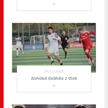
25/11/2025
ᲛᲐᲠᲪᲮᲘ ᲘᲑᲔᲠᲘᲐ 2-ᲗᲐᲜ