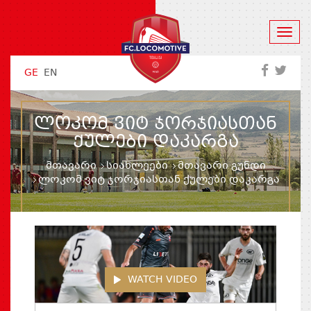
GE
EN
ᲚᲝᲙᲝᲛ ᲕᲘᲢ ᲯᲝᲠᲯᲘᲐᲡᲗᲐᲜ
ᲥᲣᲚᲔᲑᲘ ᲓᲐᲙᲐᲠᲒᲐ
მთავარი
სიახლეები
მთავარი გუნდი
ლოკომ ვიტ ჯორჯიასთან ქულები დაკარგა
WATCH VIDEO