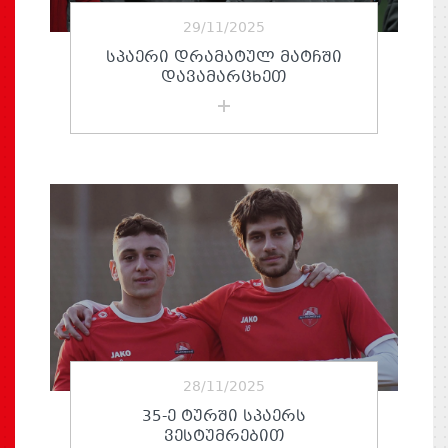
29/11/2025
ᲡᲞᲐᲔᲠᲘ ᲓᲠᲐᲛᲐᲢᲣᲚ ᲛᲐᲢᲩᲨᲘ
ᲓᲐᲕᲐᲛᲐᲠᲪᲮᲔᲗ
28/11/2025
35-Ე ᲢᲣᲠᲨᲘ ᲡᲞᲐᲔᲠᲡ
ᲕᲔᲡᲢᲣᲛᲠᲔᲑᲘᲗ