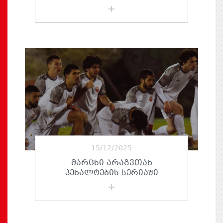
15/12/2025
ᲛᲐᲠᲪᲮᲘ ᲐᲠᲐᲒᲕᲗᲐᲜ
ᲞᲔᲜᲐᲚᲢᲔᲑᲘᲡ ᲡᲔᲠᲘᲐᲨᲘ