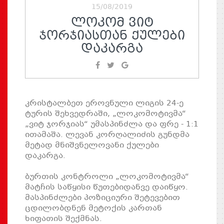
15/08/2019
ᲚᲝᲙᲝᲛ ᲕᲘᲢ
ᲯᲝᲠᲯᲘᲐᲡᲗᲐᲜ ᲥᲣᲚᲔᲑᲘ
ᲓᲐᲙᲐᲠᲒᲐ
კრისტალბეთ ეროვნული ლიგის 24-ე
ტურის შეხვედრაში, „ლოკომოტივმა“
„ვიტ ჯორჯიას“ უმასპინძლა და ფრე - 1:1
ითამაშა. ლევან კორღალიძის გუნდმა
მეტად მნიშვნელოვანი ქულები
დაკარგა.
ბურთის კონტროლი „ლოკომოტივმა“
მატჩის საწყისი წუთებიდანვე დაიწყო.
მასპინძლები პოზიციური შეტევებით
ცდილობდნენ მეტოქის კართან
ხიფათის შექმნას.