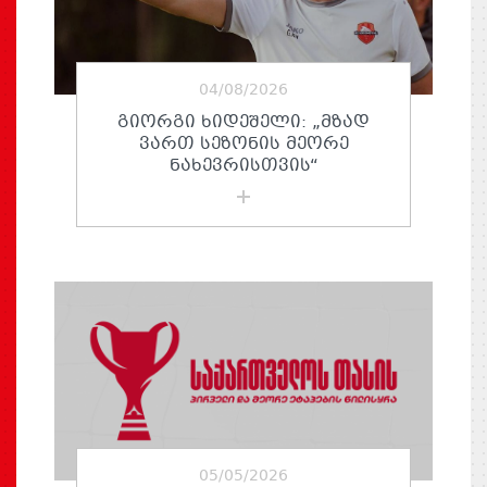
04/08/2026
ᲒᲘᲝᲠᲒᲘ ᲮᲘᲓᲔᲨᲔᲚᲘ: „ᲛᲖᲐᲓ
ᲕᲐᲠᲗ ᲡᲔᲖᲝᲜᲘᲡ ᲛᲔᲝᲠᲔ
ᲜᲐᲮᲔᲕᲠᲘᲡᲗᲕᲘᲡ“
05/05/2026