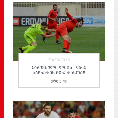
30/03/2018
ᲔᲠᲝᲕᲜᲣᲚᲘ ᲚᲘᲒᲐ - ᲤᲠᲔ
ᲡᲐᲩᲮᲔᲠᲘᲡ ᲩᲘᲮᲣᲠᲐᲡᲗᲐᲜ
ვრცლად