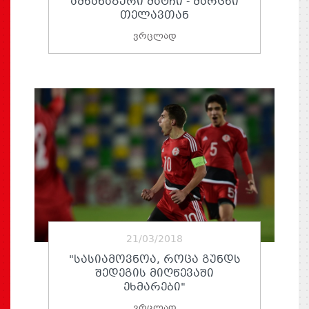
ᲐᲛᲮᲐᲜᲐᲒᲣᲠᲘ ᲛᲐᲢᲩᲘ - ᲛᲐᲠᲪᲮᲘ
ᲗᲔᲚᲐᲕᲗᲐᲜ
ვრცლად
21/03/2018
"ᲡᲐᲡᲘᲐᲛᲝᲕᲜᲝᲐ, ᲠᲝᲪᲐ ᲒᲣᲜᲓᲡ
ᲨᲔᲓᲔᲒᲘᲡ ᲛᲘᲦᲬᲔᲕᲐᲨᲘ
ᲔᲮᲛᲐᲠᲔᲑᲘ"
ვრცლად