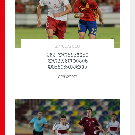
27/03/2018
ᲣᲩᲐ ᲚᲝᲑᲟᲐᲜᲘᲫᲔ
ᲚᲝᲙᲝᲛᲝᲢᲘᲕᲘᲡ
ᲤᲔᲮᲑᲣᲠᲗᲔᲚᲘᲐ
ვრცლად