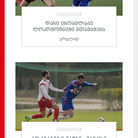
25/03/2018
ᲓᲐᲩᲘ ᲪᲜᲝᲑᲘᲚᲐᲫᲔ
ᲚᲝᲙᲝᲛᲝᲢᲘᲕᲨᲘ ᲘᲗᲐᲛᲐᲨᲔᲑᲡ
ვრცლად
23/03/2018