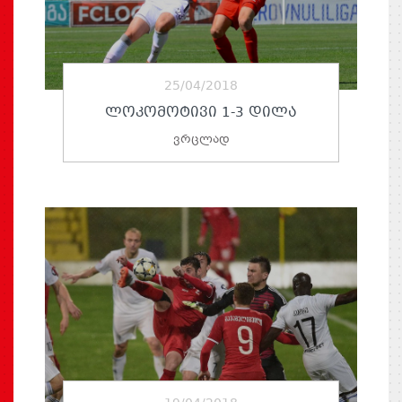
25/04/2018
ᲚᲝᲙᲝᲛᲝᲢᲘᲕᲘ 1-3 ᲓᲘᲚᲐ
ვრცლად