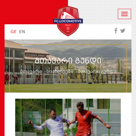
GE
EN
ᲛᲗᲐᲕᲐᲠᲘ ᲒᲣᲜᲓᲘ
მთავარი
სიახლეები
მთავარი გუნდი