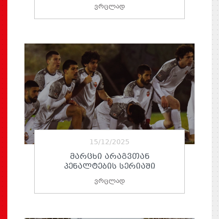
ვრცლად
15/12/2025
ᲛᲐᲠᲪᲮᲘ ᲐᲠᲐᲒᲕᲗᲐᲜ
ᲞᲔᲜᲐᲚᲢᲔᲑᲘᲡ ᲡᲔᲠᲘᲐᲨᲘ
ვრცლად