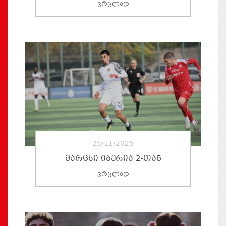
ვრცლად
25/11/2025
ᲛᲐᲠᲪᲮᲘ ᲘᲑᲔᲠᲘᲐ 2-ᲗᲐᲜ
ვრცლად