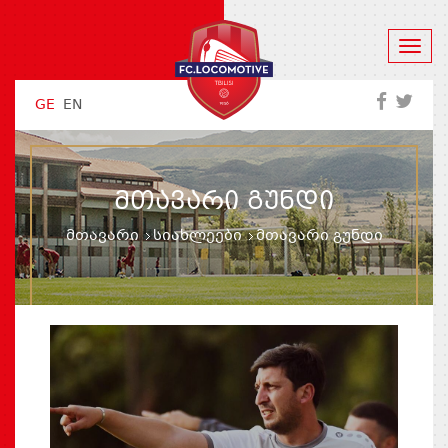
GE
EN
ᲛᲗᲐᲕᲐᲠᲘ ᲒᲣᲜᲓᲘ
მთავარი
სიახლეები
მთავარი გუნდი