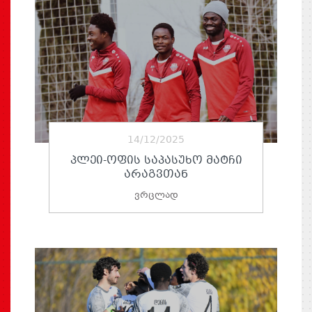
14/12/2025
ᲞᲚᲔᲘ-ᲝᲤᲘᲡ ᲡᲐᲞᲐᲡᲣᲮᲝ ᲛᲐᲢᲩᲘ
ᲐᲠᲐᲒᲕᲗᲐᲜ
ვრცლად