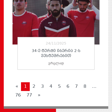
24/11/2025
34-Ე ᲢᲣᲠᲨᲘ ᲘᲑᲔᲠᲘᲐ 2-Ს
ᲕᲔᲡᲢᲣᲛᲠᲔᲑᲘᲗ
ვრცლად
«
1
2
3
4
5
6
7
8
...
76
77
»