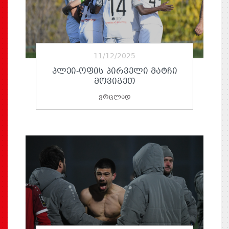
11/12/2025
ᲞᲚᲔᲘ-ᲝᲤᲘᲡ ᲞᲘᲠᲕᲔᲚᲘ ᲛᲐᲢᲩᲘ
ᲛᲝᲕᲘᲒᲔᲗ
ვრცლად